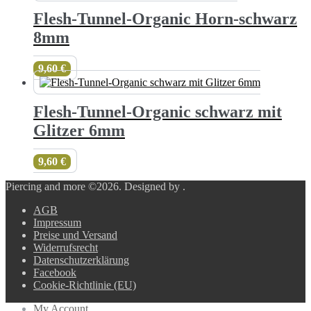
Flesh-Tunnel-Organic Horn-schwarz
8mm
9,60
€
Flesh-Tunnel-Organic schwarz mit
Glitzer 6mm
9,60
€
Piercing and more ©2026.
Designed by
.
AGB
Impressum
Preise und Versand
Widerrufsrecht
Datenschutzerklärung
Facebook
Cookie-Richtlinie (EU)
My Account