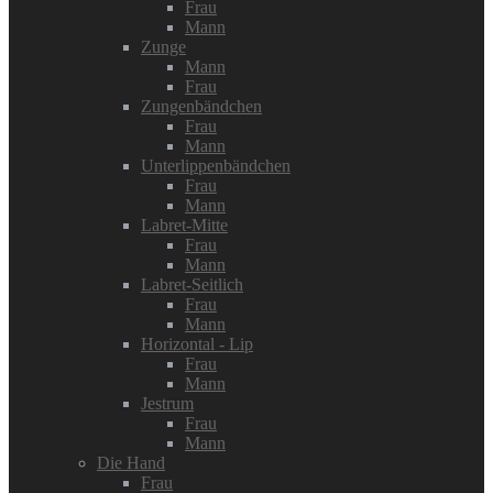
Frau
Mann
Zunge
Mann
Frau
Zungenbändchen
Frau
Mann
Unterlippenbändchen
Frau
Mann
Labret-Mitte
Frau
Mann
Labret-Seitlich
Frau
Mann
Horizontal - Lip
Frau
Mann
Jestrum
Frau
Mann
Die Hand
Frau