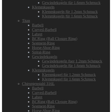
Gewindekugeln für 1.6mm Schmuck
Klemmkugeln
Klemmkugeln für 1.2mm Schmuck
Klemmkugeln für 1.6mm Schmuck
Titan
Barbell
Curved-Barbell
Labret
BCRing (Ball Closure Ring)
Segment-Ring
Horse-Shoe-Ring
Spiral-Ring
Gewindekugeln
Gewindekugeln fuer 1.2mm Schmuck
Gewindekugeln für 1.6mm Schmuck
Klemmkugeln
Klemmkugel für 1.2mm Schmuck
Klemmkugel für 1.6mm Schmuck
Chirurgenstahl 316L
Barbell
Curved-Barbell
Labret
BCRing (Ball Closure Ring)
Segment-Ring
Horse-Shoe-Ring