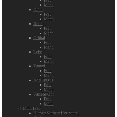
Frau
Mann
Daith
Frau
Mann
Rook
Frau
Mann
Orbital
Frau
Mann
Lobe
Frau
Mann
Tunnel
Frau
Mann
Anti Tragus
Frau
Mann
Surface-Ohr
Frau
Mann
Intim-Frau
Klitoris Vorhaut Horizontal