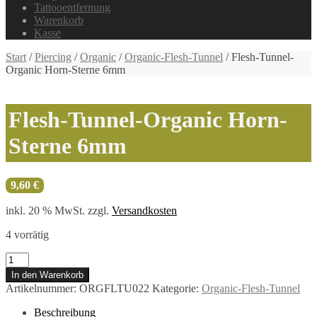
Tattooentfernung
Warenkorb
Kasse
Start
/
Piercing
/
Organic
/
Organic-Flesh-Tunnel
/ Flesh-Tunnel-
Organic Horn-Sterne 6mm
Flesh-Tunnel-Organic Horn-
Sterne 6mm
9,60
€
inkl. 20 % MwSt.
zzgl.
Versandkosten
4 vorrätig
Flesh-
Tunnel-
In den Warenkorb
Organic
Artikelnummer:
ORGFLTU022
Kategorie:
Organic-Flesh-Tunnel
Horn-
Sterne
Beschreibung