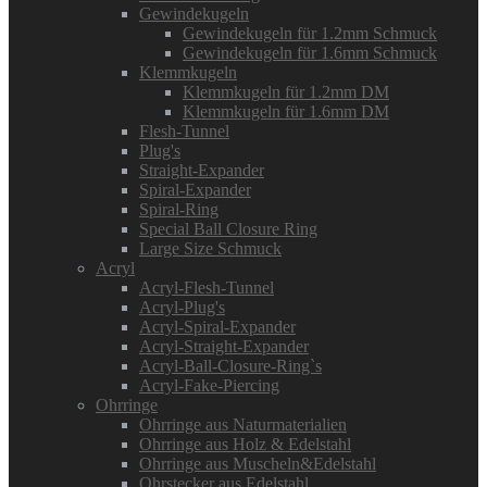
Gewindekugeln
Gewindekugeln für 1.2mm Schmuck
Gewindekugeln für 1.6mm Schmuck
Klemmkugeln
Klemmkugeln für 1.2mm DM
Klemmkugeln für 1.6mm DM
Flesh-Tunnel
Plug's
Straight-Expander
Spiral-Expander
Spiral-Ring
Special Ball Closure Ring
Large Size Schmuck
Acryl
Acryl-Flesh-Tunnel
Acryl-Plug's
Acryl-Spiral-Expander
Acryl-Straight-Expander
Acryl-Ball-Closure-Ring`s
Acryl-Fake-Piercing
Ohrringe
Ohrringe aus Naturmaterialien
Ohrringe aus Holz & Edelstahl
Ohrringe aus Muscheln&Edelstahl
Ohrstecker aus Edelstahl