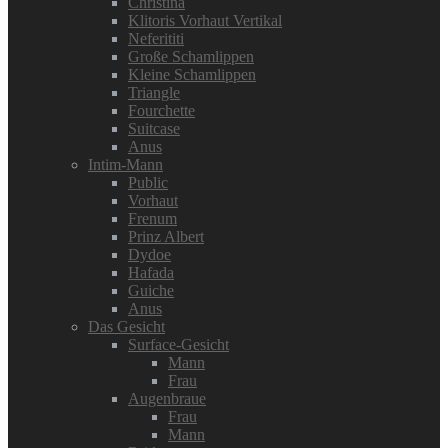
Christina
Klitoris Vorhaut Vertikal
Neferititi
Große Schamlippen
Kleine Schamlippen
Triangle
Fourchette
Suitcase
Anus
Intim-Mann
Public
Vorhaut
Frenum
Prinz Albert
Dydoe
Hafada
Guiche
Anus
Das Gesicht
Surface-Gesicht
Mann
Frau
Augenbraue
Frau
Mann