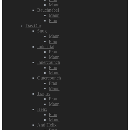
Mann
Bauchnabel
Mann
Frau
Das Ohr
Snug
Mann
Frau
Industrial
Frau
Mann
Innercounch
Frau
Mann
Outercounch
Frau
Mann
Tragus
Frau
Mann
Helix
Frau
Mann
Anti Helix