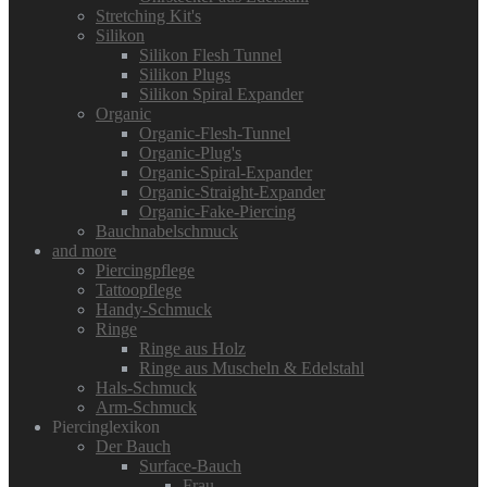
Stretching Kit's
Silikon
Silikon Flesh Tunnel
Silikon Plugs
Silikon Spiral Expander
Organic
Organic-Flesh-Tunnel
Organic-Plug's
Organic-Spiral-Expander
Organic-Straight-Expander
Organic-Fake-Piercing
Bauchnabelschmuck
and more
Piercingpflege
Tattoopflege
Handy-Schmuck
Ringe
Ringe aus Holz
Ringe aus Muscheln & Edelstahl
Hals-Schmuck
Arm-Schmuck
Piercinglexikon
Der Bauch
Surface-Bauch
Frau