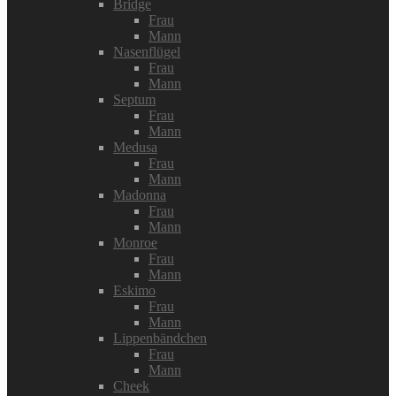
Bridge
Frau
Mann
Nasenflügel
Frau
Mann
Septum
Frau
Mann
Medusa
Frau
Mann
Madonna
Frau
Mann
Monroe
Frau
Mann
Eskimo
Frau
Mann
Lippenbändchen
Frau
Mann
Cheek