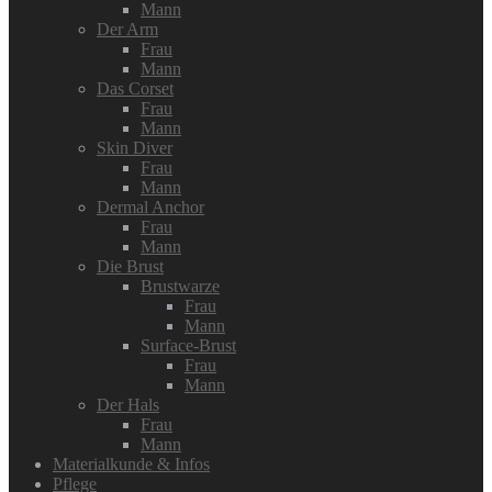
Mann
Der Arm
Frau
Mann
Das Corset
Frau
Mann
Skin Diver
Frau
Mann
Dermal Anchor
Frau
Mann
Die Brust
Brustwarze
Frau
Mann
Surface-Brust
Frau
Mann
Der Hals
Frau
Mann
Materialkunde & Infos
Pflege