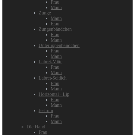
Frau
Mann
Zunge
Mann
Frau
Zungenbändchen
Frau
Mann
Unterlippenbändchen
Frau
Mann
Labret-Mitte
Frau
Mann
Labret-Seitlich
Frau
Mann
Horizontal - Lip
Frau
Mann
Jestrum
Frau
Mann
Die Hand
Frau