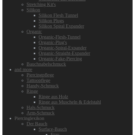
Stretching Kit's
Silikon
Silikon Flesh Tunnel
Silikon Plugs
Silikon Spiral Expander
Organic
Organic-Flesh-Tunnel
Organic-Plug's
Organic-Spiral-Expander
Organic-Straight-Expander
Organic-Fake-Piercing
Bauchnabelschmuck
and more
Piercingpflege
Tattoopflege
Handy-Schmuck
Ringe
Ringe aus Holz
Ringe aus Muscheln & Edelstahl
Hals-Schmuck
Arm-Schmuck
Piercinglexikon
Der Bauch
Surface-Bauch
Frau