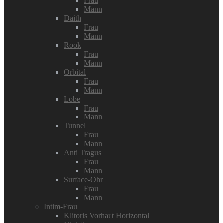
Frau
Mann
Daith
Frau
Mann
Rook
Frau
Mann
Orbital
Frau
Mann
Lobe
Frau
Mann
Tunnel
Frau
Mann
Anti Tragus
Frau
Mann
Surface-Ohr
Frau
Mann
Intim-Frau
Klitoris Vorhaut Horizontal