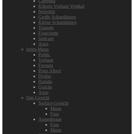
Christina
Klitoris Vorhaut Vertikal
Neferititi
Große Schamlippen
Kleine Schamlippen
Triangle
Fourchette
Suitcase
Anus
Intim-Mann
Public
Vorhaut
Frenum
Prinz Albert
Dydoe
Hafada
Guiche
Anus
Das Gesicht
Surface-Gesicht
Mann
Frau
Augenbraue
Frau
Mann