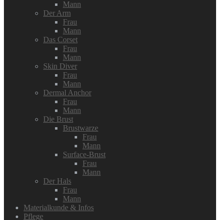
Mann
Der Arm
Frau
Mann
Das Corset
Frau
Mann
Skin Diver
Frau
Mann
Dermal Anchor
Frau
Mann
Die Brust
Brustwarze
Frau
Mann
Surface-Brust
Frau
Mann
Der Hals
Frau
Mann
Materialkunde & Infos
Pflege