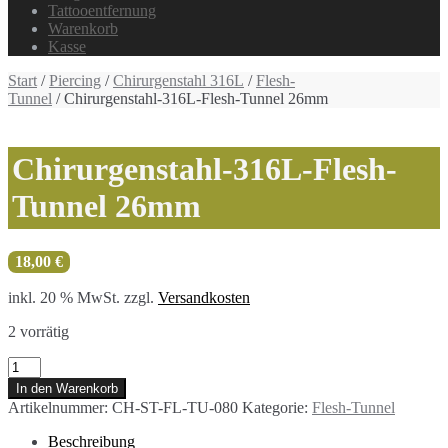
Tattooentfernung
Warenkorb
Kasse
Start
/
Piercing
/
Chirurgenstahl 316L
/
Flesh-
Tunnel
/ Chirurgenstahl-316L-Flesh-Tunnel 26mm
Chirurgenstahl-316L-Flesh-
Tunnel 26mm
18,00
€
inkl. 20 % MwSt.
zzgl.
Versandkosten
2 vorrätig
Chirurgenstahl-
316L-
In den Warenkorb
Flesh-
Artikelnummer:
CH-ST-FL-TU-080
Kategorie:
Flesh-Tunnel
Tunnel
26mm
Beschreibung