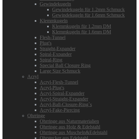
Gewindekugeln
Gewindekugeln für 1.2mm Schmuck
Gewindekugeln für 1.6mm Schmuck
Klemmkugeln
Klemmkugeln für 1.2mm DM
Klemmkugeln für 1.6mm DM
Flesh-Tunnel
Plug's
Straight-Expander
Spiral-Expander
Spiral-Ring
Special Ball Closure Ring
Large Size Schmuck
Acryl
Acryl-Flesh-Tunnel
Acryl-Plug's
Acryl-Spiral-Expander
Acryl-Straight-Expander
Acryl-Ball-Closure-Ring`s
Acryl-Fake-Piercing
Ohrringe
Ohrringe aus Naturmaterialien
Ohrringe aus Holz & Edelstahl
Ohrringe aus Muscheln&Edelstahl
Ohrstecker aus Edelstahl