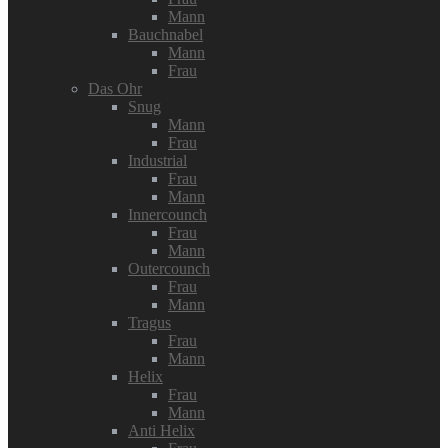
Mann
Bauchnabel
Mann
Frau
Das Ohr
Snug
Mann
Frau
Industrial
Frau
Mann
Innercounch
Frau
Mann
Outercounch
Frau
Mann
Tragus
Frau
Mann
Helix
Frau
Mann
Anti Helix