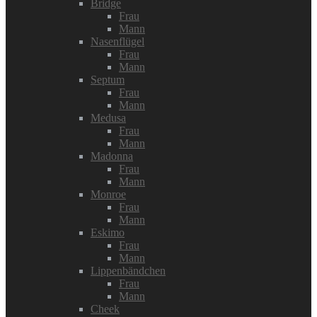
Bridge
Frau
Mann
Nasenflügel
Frau
Mann
Septum
Frau
Mann
Medusa
Frau
Mann
Madonna
Frau
Mann
Monroe
Frau
Mann
Eskimo
Frau
Mann
Lippenbändchen
Frau
Mann
Cheek