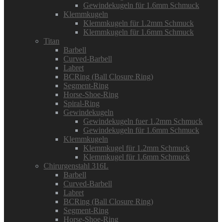
Gewindekugeln für 1.6mm Schmuck
Klemmkugeln
Klemmkugeln für 1.2mm Schmuck
Klemmkugeln für 1.6mm Schmuck
Titan
Barbell
Curved-Barbell
Labret
BCRing (Ball Closure Ring)
Segment-Ring
Horse-Shoe-Ring
Spiral-Ring
Gewindekugeln
Gewindekugeln fuer 1.2mm Schmuck
Gewindekugeln für 1.6mm Schmuck
Klemmkugeln
Klemmkugel für 1.2mm Schmuck
Klemmkugel für 1.6mm Schmuck
Chirurgenstahl 316L
Barbell
Curved-Barbell
Labret
BCRing (Ball Closure Ring)
Segment-Ring
Horse-Shoe-Ring