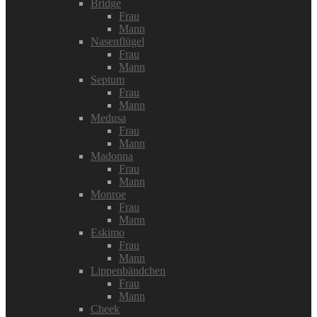
Bridge
Frau
Mann
Nasenflügel
Frau
Mann
Septum
Frau
Mann
Medusa
Frau
Mann
Madonna
Frau
Mann
Monroe
Frau
Mann
Eskimo
Frau
Mann
Lippenbändchen
Frau
Mann
Cheek