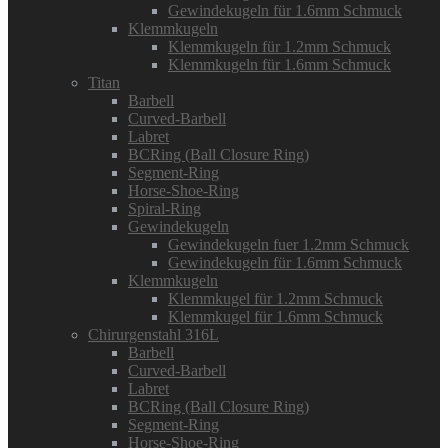
Gewindekugeln für 1.6mm Schmuck
Klemmkugeln
Klemmkugeln für 1.2mm Schmuck
Klemmkugeln für 1.6mm Schmuck
Titan
Barbell
Curved-Barbell
Labret
BCRing (Ball Closure Ring)
Segment-Ring
Horse-Shoe-Ring
Spiral-Ring
Gewindekugeln
Gewindekugeln fuer 1.2mm Schmuck
Gewindekugeln für 1.6mm Schmuck
Klemmkugeln
Klemmkugel für 1.2mm Schmuck
Klemmkugel für 1.6mm Schmuck
Chirurgenstahl 316L
Barbell
Curved-Barbell
Labret
BCRing (Ball Closure Ring)
Segment-Ring
Horse-Shoe-Ring