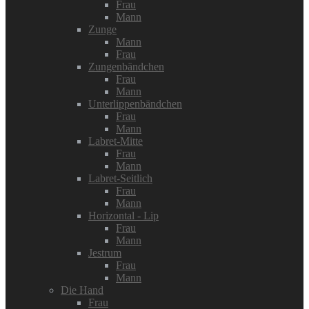
Frau
Mann
Zunge
Mann
Frau
Zungenbändchen
Frau
Mann
Unterlippenbändchen
Frau
Mann
Labret-Mitte
Frau
Mann
Labret-Seitlich
Frau
Mann
Horizontal - Lip
Frau
Mann
Jestrum
Frau
Mann
Die Hand
Frau