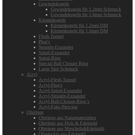
Gewindekugeln
Gewindekugeln für 1.2mm Schmuck
Gewindekugeln für 1.6mm Schmuck
Klemmkugeln
Klemmkugeln für 1.2mm DM
Klemmkugeln für 1.6mm DM
Flesh-Tunnel
Plug's
Straight-Expander
Spiral-Expander
Spiral-Ring
Special Ball Closure Ring
Large Size Schmuck
Acryl
Acryl-Flesh-Tunnel
Acryl-Plug's
Acryl-Spiral-Expander
Acryl-Straight-Expander
Acryl-Ball-Closure-Ring`s
Acryl-Fake-Piercing
Ohrringe
Ohrringe aus Naturmaterialien
Ohrringe aus Holz & Edelstahl
Ohrringe aus Muscheln&Edelstahl
Ohrstecker aus Edelstahl