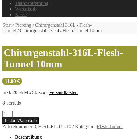
Tattooentfernung
Warenkorb
Kasse
Start
/
Piercing
/
Chirurgenstahl 316L
/
Flesh-
Tunnel
/ Chirurgenstahl-316L-Flesh-Tunnel 10mm
Chirurgenstahl-316L-Flesh-
Tunnel 10mm
11,00
€
inkl. 20 % MwSt.
zzgl.
Versandkosten
8 vorrätig
Chirurgenstahl-
316L-
In den Warenkorb
Flesh-
Artikelnummer:
CH-ST-FL-TU-102
Kategorie:
Flesh-Tunnel
Tunnel
10mm
Beschreibung