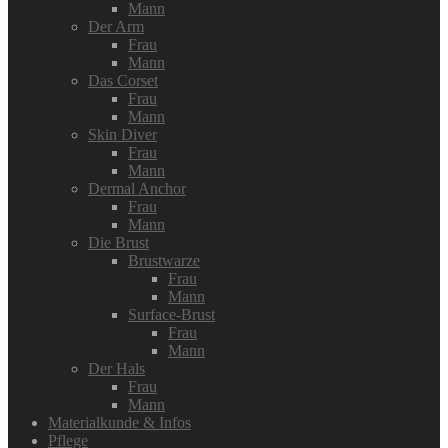
Mann
Der Arm
Frau
Mann
Das Corset
Frau
Mann
Skin Diver
Frau
Mann
Dermal Anchor
Frau
Mann
Die Brust
Brustwarze
Frau
Mann
Surface-Brust
Frau
Mann
Der Hals
Frau
Mann
Materialkunde & Infos
Pflege