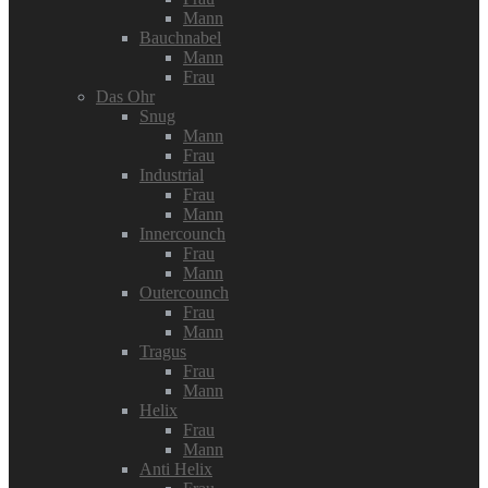
Mann
Bauchnabel
Mann
Frau
Das Ohr
Snug
Mann
Frau
Industrial
Frau
Mann
Innercounch
Frau
Mann
Outercounch
Frau
Mann
Tragus
Frau
Mann
Helix
Frau
Mann
Anti Helix