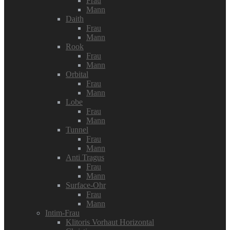
Frau
Mann
Daith
Frau
Mann
Rook
Frau
Mann
Orbital
Frau
Mann
Lobe
Frau
Mann
Tunnel
Frau
Mann
Anti Tragus
Frau
Mann
Surface-Ohr
Frau
Mann
Intim-Frau
Klitoris Vorhaut Horizontal