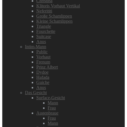
Christina
Klitoris Vorhaut Vertikal
Neferititi
Große Schamlippen
Kleine Schamlippen
Triangle
Fourchette
Suitcase
Anus
Intim-Mann
Public
Vorhaut
Frenum
Prinz Albert
Dydoe
Hafada
Guiche
Anus
Das Gesicht
Surface-Gesicht
Mann
Frau
Augenbraue
Frau
Mann