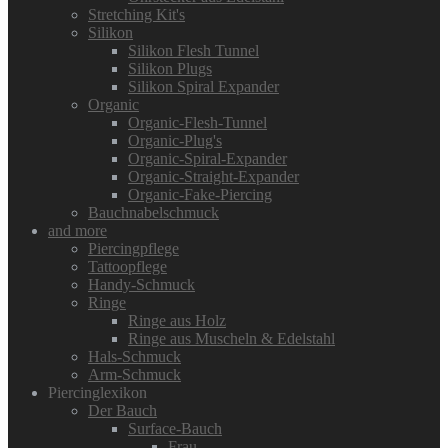
Stretching Kit's
Silikon
Silikon Flesh Tunnel
Silikon Plugs
Silikon Spiral Expander
Organic
Organic-Flesh-Tunnel
Organic-Plug's
Organic-Spiral-Expander
Organic-Straight-Expander
Organic-Fake-Piercing
Bauchnabelschmuck
and more
Piercingpflege
Tattoopflege
Handy-Schmuck
Ringe
Ringe aus Holz
Ringe aus Muscheln & Edelstahl
Hals-Schmuck
Arm-Schmuck
Piercinglexikon
Der Bauch
Surface-Bauch
Frau