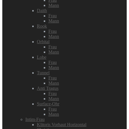
Frau
Mann
Daith
Frau
Mann
Rook
Frau
Mann
Orbital
Frau
Mann
Lobe
Frau
Mann
Tunnel
Frau
Mann
Anti Tragus
Frau
Mann
Surface-Ohr
Frau
Mann
Intim-Frau
Klitoris Vorhaut Horizontal