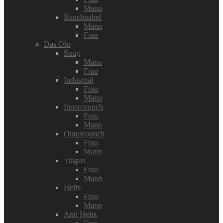
Mann
Bauchnabel
Mann
Frau
Das Ohr
Snug
Mann
Frau
Industrial
Frau
Mann
Innercounch
Frau
Mann
Outercounch
Frau
Mann
Tragus
Frau
Mann
Helix
Frau
Mann
Anti Helix