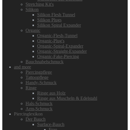
Stretching Kit's
Silikon
Silikon Flesh Tunnel
Silikon Plugs
Silikon Spiral Expander
Organic
Organic-Flesh-Tunnel
Organic-Plug's
Organic-Spiral-Expander
Organic-Straight-Expander
Organic-Fake-Piercing
Bauchnabelschmuck
and more
Piercingpflege
Tattoopflege
Handy-Schmuck
Ringe
Ringe aus Holz
Ringe aus Muscheln & Edelstahl
Hals-Schmuck
Arm-Schmuck
Piercinglexikon
Der Bauch
Surface-Bauch
Frau