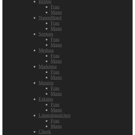
Bridge
Frau
Mann
Nasenflügel
Frau
Mann
Septum
Frau
Mann
Medusa
Frau
Mann
Madonna
Frau
Mann
Monroe
Frau
Mann
Eskimo
Frau
Mann
Lippenbändchen
Frau
Mann
Cheek