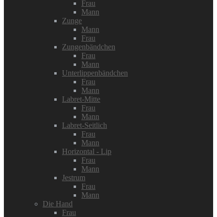
Frau
Mann
Zunge
Mann
Frau
Zungenbändchen
Frau
Mann
Unterlippenbändchen
Frau
Mann
Labret-Mitte
Frau
Mann
Labret-Seitlich
Frau
Mann
Horizontal - Lip
Frau
Mann
Jestrum
Frau
Mann
Die Hand
Frau