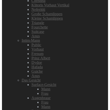
Christina
Klitoris Vorhaut Vertikal
Neferititi
Große Schamlippen
Kleine Schamlippen
Triangle
Fourchette
Suitcase
Anus
Intim-Mann
Public
Vorhaut
Frenum
Prinz Albert
Dydoe
Hafada
Guiche
Anus
Das Gesicht
Surface-Gesicht
Mann
Frau
Augenbraue
Frau
Mann