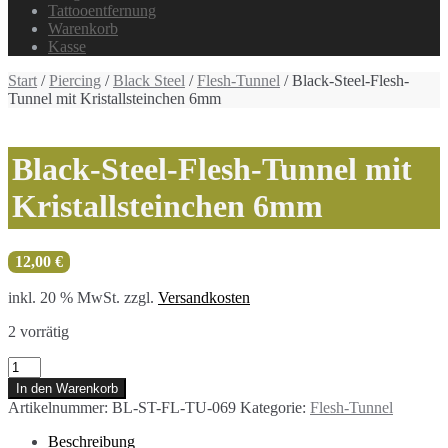
Tattooentfernung
Warenkorb
Kasse
Start
/
Piercing
/
Black Steel
/
Flesh-Tunnel
/ Black-Steel-Flesh-
Tunnel mit Kristallsteinchen 6mm
Black-Steel-Flesh-Tunnel mit
Kristallsteinchen 6mm
12,00
€
inkl. 20 % MwSt.
zzgl.
Versandkosten
2 vorrätig
Black-
Steel-
In den Warenkorb
Flesh-
Artikelnummer:
BL-ST-FL-TU-069
Kategorie:
Flesh-Tunnel
Tunnel
mit
Beschreibung