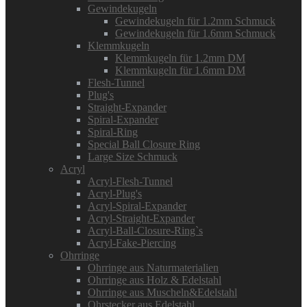
Gewindekugeln
Gewindekugeln für 1.2mm Schmuck
Gewindekugeln für 1.6mm Schmuck
Klemmkugeln
Klemmkugeln für 1.2mm DM
Klemmkugeln für 1.6mm DM
Flesh-Tunnel
Plug's
Straight-Expander
Spiral-Expander
Spiral-Ring
Special Ball Closure Ring
Large Size Schmuck
Acryl
Acryl-Flesh-Tunnel
Acryl-Plug's
Acryl-Spiral-Expander
Acryl-Straight-Expander
Acryl-Ball-Closure-Ring`s
Acryl-Fake-Piercing
Ohrringe
Ohrringe aus Naturmaterialien
Ohrringe aus Holz & Edelstahl
Ohrringe aus Muscheln&Edelstahl
Ohrstecker aus Edelstahl