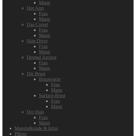
Mann
Der Arm
Frau
Mann
Das Corset
Frau
Mann
Skin Diver
Frau
Mann
Dermal Anchor
Frau
Mann
Die Brust
Brustwarze
Frau
Mann
Surface-Brust
Frau
Mann
Der Hals
Frau
Mann
Materialkunde & Infos
Pflege