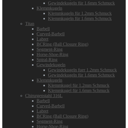
Gewindekugeln für 1.6mm Schmuck
Klemmkugeln
Klemmkugeln für 1.2mm Schmuck
Klemmkugeln für 1.6mm Schmuck
Titan
Barbell
Curved-Barbell
Labret
BCRing (Ball Closure Ring)
Segment-Ring
Horse-Shoe-Ring
Spiral-Ring
Gewindekugeln
Gewindekugeln fuer 1.2mm Schmuck
Gewindekugeln für 1.6mm Schmuck
Klemmkugeln
Klemmkugel für 1.2mm Schmuck
Klemmkugel für 1.6mm Schmuck
Chirurgenstahl 316L
Barbell
Curved-Barbell
Labret
BCRing (Ball Closure Ring)
Segment-Ring
Horse-Shoe-Ring