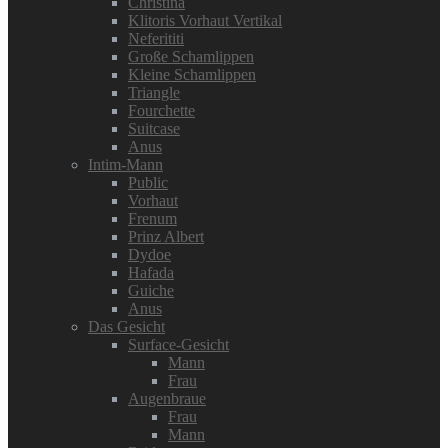
Christina
Klitoris Vorhaut Vertikal
Neferititi
Große Schamlippen
Kleine Schamlippen
Triangle
Fourchette
Suitcase
Anus
Intim-Mann
Public
Vorhaut
Frenum
Prinz Albert
Dydoe
Hafada
Guiche
Anus
Das Gesicht
Surface-Gesicht
Mann
Frau
Augenbraue
Frau
Mann