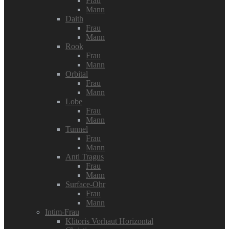
Frau
Mann
Daith
Frau
Mann
Rook
Frau
Mann
Orbital
Frau
Mann
Lobe
Frau
Mann
Tunnel
Frau
Mann
Anti Tragus
Frau
Mann
Surface-Ohr
Frau
Mann
Intim-Frau
Klitoris Vorhaut Horizontal