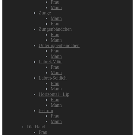
Frau
Mann
Zunge
Mann
Frau
Zungenbändchen
Frau
Mann
Unterlippenbändchen
Frau
Mann
Labret-Mitte
Frau
Mann
Labret-Seitlich
Frau
Mann
Horizontal - Lip
Frau
Mann
Jestrum
Frau
Mann
Die Hand
Frau