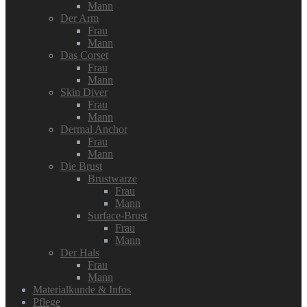
Mann
Der Arm
Frau
Mann
Das Corset
Frau
Mann
Skin Diver
Frau
Mann
Dermal Anchor
Frau
Mann
Die Brust
Brustwarze
Frau
Mann
Surface-Brust
Frau
Mann
Der Hals
Frau
Mann
Materialkunde & Infos
Pflege