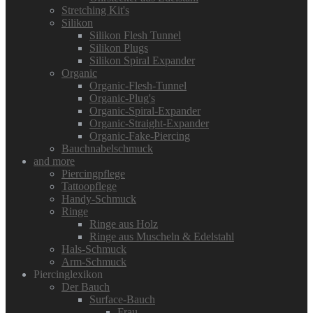
Stretching Kit's
Silikon
Silikon Flesh Tunnel
Silikon Plugs
Silikon Spiral Expander
Organic
Organic-Flesh-Tunnel
Organic-Plug's
Organic-Spiral-Expander
Organic-Straight-Expander
Organic-Fake-Piercing
Bauchnabelschmuck
and more
Piercingpflege
Tattoopflege
Handy-Schmuck
Ringe
Ringe aus Holz
Ringe aus Muscheln & Edelstahl
Hals-Schmuck
Arm-Schmuck
Piercinglexikon
Der Bauch
Surface-Bauch
Frau