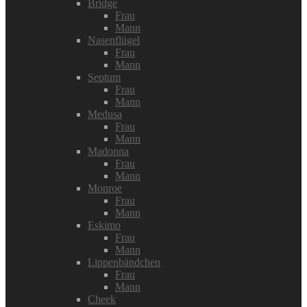
Bridge
Frau
Mann
Nasenflügel
Frau
Mann
Septum
Frau
Mann
Medusa
Frau
Mann
Madonna
Frau
Mann
Monroe
Frau
Mann
Eskimo
Frau
Mann
Lippenbändchen
Frau
Mann
Cheek