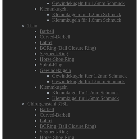
Gewindekugeln für 1.6mm Schmuck
Klemmkugeln
Klemmkugeln für 1.2mm Schmuck
Klemmkugeln für 1.6mm Schmuck
Titan
Barbell
Curved-Barbell
Labret
BCRing (Ball Closure Ring)
Segment-Ring
Horse-Shoe-Ring
Spiral-Ring
Gewindekugeln
Gewindekugeln fuer 1.2mm Schmuck
Gewindekugeln für 1.6mm Schmuck
Klemmkugeln
Klemmkugel für 1.2mm Schmuck
Klemmkugel für 1.6mm Schmuck
Chirurgenstahl 316L
Barbell
Curved-Barbell
Labret
BCRing (Ball Closure Ring)
Segment-Ring
Horse-Shoe-Ring