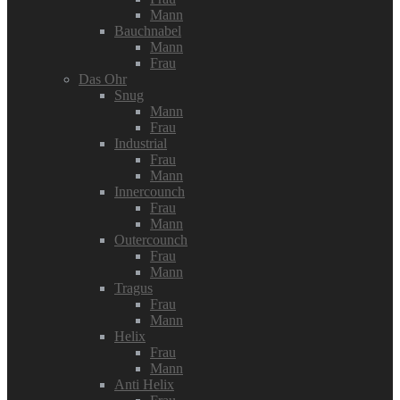
Mann
Bauchnabel
Mann
Frau
Das Ohr
Snug
Mann
Frau
Industrial
Frau
Mann
Innercounch
Frau
Mann
Outercounch
Frau
Mann
Tragus
Frau
Mann
Helix
Frau
Mann
Anti Helix