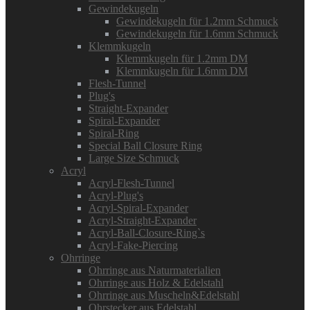
Gewindekugeln
Gewindekugeln für 1.2mm Schmuck
Gewindekugeln für 1.6mm Schmuck
Klemmkugeln
Klemmkugeln für 1.2mm DM
Klemmkugeln für 1.6mm DM
Flesh-Tunnel
Plug's
Straight-Expander
Spiral-Expander
Spiral-Ring
Special Ball Closure Ring
Large Size Schmuck
Acryl
Acryl-Flesh-Tunnel
Acryl-Plug's
Acryl-Spiral-Expander
Acryl-Straight-Expander
Acryl-Ball-Closure-Ring`s
Acryl-Fake-Piercing
Ohrringe
Ohrringe aus Naturmaterialien
Ohrringe aus Holz & Edelstahl
Ohrringe aus Muscheln&Edelstahl
Ohrstecker aus Edelstahl