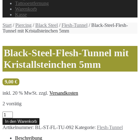
Tattooentfernung
Warenkorb
Kasse
Start
/
Piercing
/
Black Steel
/
Flesh-Tunnel
/ Black-Steel-Flesh-
Tunnel mit Kristallsteinchen 5mm
Black-Steel-Flesh-Tunnel mit
Kristallsteinchen 5mm
9,00
€
inkl. 20 % MwSt.
zzgl.
Versandkosten
2 vorrätig
Black-
Steel-
In den Warenkorb
Flesh-
Artikelnummer:
BL-ST-FL-TU-092
Kategorie:
Flesh-Tunnel
Tunnel
mit
Beschreibung