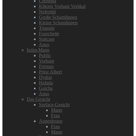
Christina
Klitoris Vorhaut Vertikal
Neferititi
Große Schamlippen
Kleine Schamlippen
Triangle
Fourchette
Suitcase
Anus
Intim-Mann
Public
Vorhaut
Frenum
Prinz Albert
Dydoe
Hafada
Guiche
Anus
Das Gesicht
Surface-Gesicht
Mann
Frau
Augenbraue
Frau
Mann