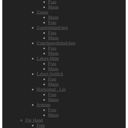
Frau
Mann
Zunge
Mann
Frau
Zungenbändchen
Frau
Mann
Unterlippenbändchen
Frau
Mann
Labret-Mitte
Frau
Mann
Labret-Seitlich
Frau
Mann
Horizontal - Lip
Frau
Mann
Jestrum
Frau
Mann
Die Hand
Frau