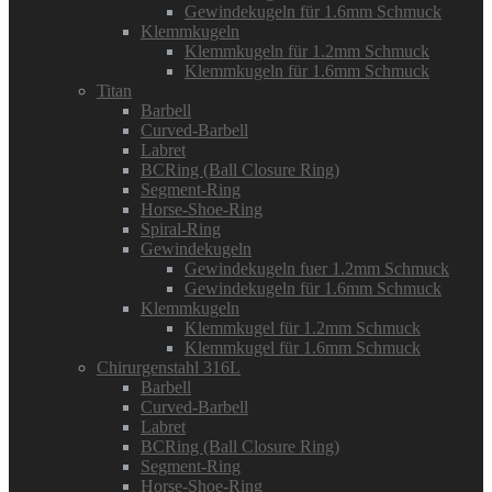
Gewindekugeln für 1.6mm Schmuck
Klemmkugeln
Klemmkugeln für 1.2mm Schmuck
Klemmkugeln für 1.6mm Schmuck
Titan
Barbell
Curved-Barbell
Labret
BCRing (Ball Closure Ring)
Segment-Ring
Horse-Shoe-Ring
Spiral-Ring
Gewindekugeln
Gewindekugeln fuer 1.2mm Schmuck
Gewindekugeln für 1.6mm Schmuck
Klemmkugeln
Klemmkugel für 1.2mm Schmuck
Klemmkugel für 1.6mm Schmuck
Chirurgenstahl 316L
Barbell
Curved-Barbell
Labret
BCRing (Ball Closure Ring)
Segment-Ring
Horse-Shoe-Ring