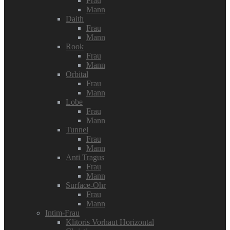
Frau
Mann
Daith
Frau
Mann
Rook
Frau
Mann
Orbital
Frau
Mann
Lobe
Frau
Mann
Tunnel
Frau
Mann
Anti Tragus
Frau
Mann
Surface-Ohr
Frau
Mann
Intim-Frau
Klitoris Vorhaut Horizontal