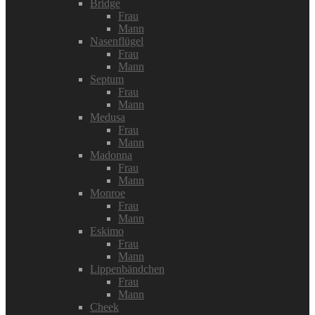
Bridge
Frau
Mann
Nasenflügel
Frau
Mann
Septum
Frau
Mann
Medusa
Frau
Mann
Madonna
Frau
Mann
Monroe
Frau
Mann
Eskimo
Frau
Mann
Lippenbändchen
Frau
Mann
Cheek