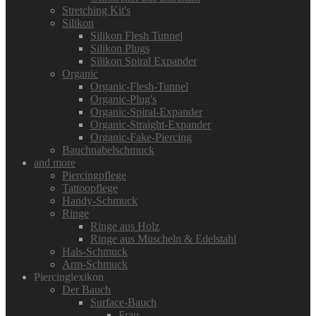
Stretching Kit's
Silikon
Silikon Flesh Tunnel
Silikon Plugs
Silikon Spiral Expander
Organic
Organic-Flesh-Tunnel
Organic-Plug's
Organic-Spiral-Expander
Organic-Straight-Expander
Organic-Fake-Piercing
Bauchnabelschmuck
and more
Piercingpflege
Tattoopflege
Handy-Schmuck
Ringe
Ringe aus Holz
Ringe aus Muscheln & Edelstahl
Hals-Schmuck
Arm-Schmuck
Piercinglexikon
Der Bauch
Surface-Bauch
Frau