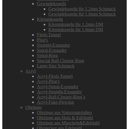
Gewindekugeln
Gewindekugeln für 1.2mm Schmuck
Gewindekugeln für 1.6mm Schmuck
Klemmkugeln
Klemmkugeln für 1.2mm DM
Klemmkugeln für 1.6mm DM
Flesh-Tunnel
Plug's
Straight-Expander
Spiral-Expander
Spiral-Ring
Special Ball Closure Ring
Large Size Schmuck
Acryl
Acryl-Flesh-Tunnel
Acryl-Plug's
Acryl-Spiral-Expander
Acryl-Straight-Expander
Acryl-Ball-Closure-Ring`s
Acryl-Fake-Piercing
Ohrringe
Ohrringe aus Naturmaterialien
Ohrringe aus Holz & Edelstahl
Ohrringe aus Muscheln&Edelstahl
Ohrstecker aus Edelstahl