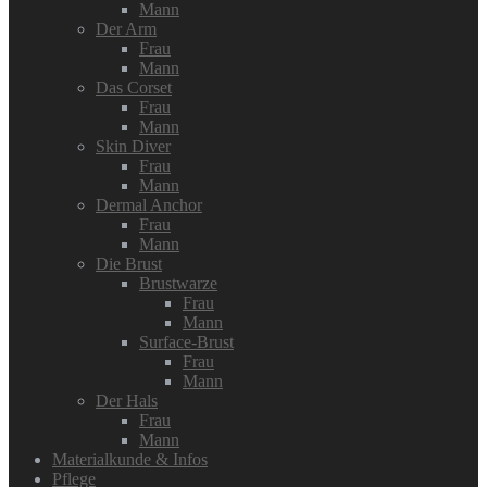
Mann
Der Arm
Frau
Mann
Das Corset
Frau
Mann
Skin Diver
Frau
Mann
Dermal Anchor
Frau
Mann
Die Brust
Brustwarze
Frau
Mann
Surface-Brust
Frau
Mann
Der Hals
Frau
Mann
Materialkunde & Infos
Pflege