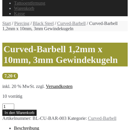
Tattooentfernung
Warenkorb
Kasse
Start
/
Piercing
/
Black Steel
/
Curved-Barbell
/ Curved-Barbell
1,2mm x 10mm, 3mm Gewindekugeln
Curved-Barbell 1,2mm x
10mm, 3mm Gewindekugeln
7,20
€
inkl. 20 % MwSt.
zzgl.
Versandkosten
10 vorrätig
Curved-
Barbell
In den Warenkorb
1,2mm
Artikelnummer:
BL-CU-BAR-003
Kategorie:
Curved-Barbell
x
10mm,
Beschreibung