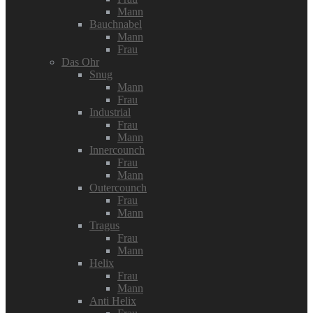
Mann
Bauchnabel
Mann
Frau
Das Ohr
Snug
Mann
Frau
Industrial
Frau
Mann
Innercounch
Frau
Mann
Outercounch
Frau
Mann
Tragus
Frau
Mann
Helix
Frau
Mann
Anti Helix