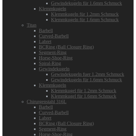
Gewindekugeln für 1.6mm Schmuck
Klemmkugeln
Klemmkugeln für 1.2mm Schmuck
Klemmkugeln für 1.6mm Schmuck
Titan
Barbell
Curved-Barbell
Labret
BCRing (Ball Closure Ring)
Segment-Ring
Horse-Shoe-Ring
Spiral-Ring
Gewindekugeln
Gewindekugeln fuer 1.2mm Schmuck
Gewindekugeln für 1.6mm Schmuck
Klemmkugeln
Klemmkugel für 1.2mm Schmuck
Klemmkugel für 1.6mm Schmuck
Chirurgenstahl 316L
Barbell
Curved-Barbell
Labret
BCRing (Ball Closure Ring)
Segment-Ring
Horse-Shoe-Ring