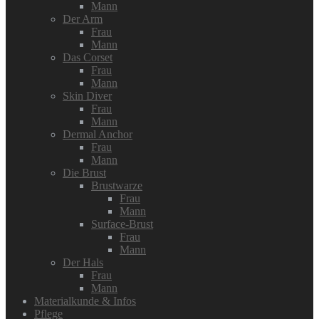
Mann
Der Arm
Frau
Mann
Das Corset
Frau
Mann
Skin Diver
Frau
Mann
Dermal Anchor
Frau
Mann
Die Brust
Brustwarze
Frau
Mann
Surface-Brust
Frau
Mann
Der Hals
Frau
Mann
Materialkunde & Infos
Pflege