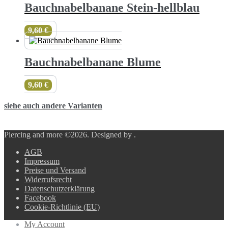
Bauchnabelbanane Stein-hellblau
9,60
€
Bauchnabelbanane Blume
9,60
€
siehe auch andere Varianten
Piercing and more ©2026.
Designed by
.
AGB
Impressum
Preise und Versand
Widerrufsrecht
Datenschutzerklärung
Facebook
Cookie-Richtlinie (EU)
My Account