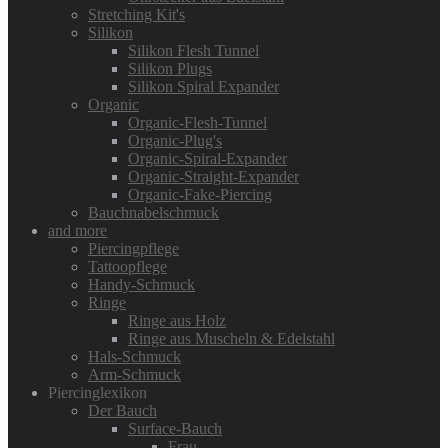
Stretching Kit's
Silikon
Silikon Flesh Tunnel
Silikon Plugs
Silikon Spiral Expander
Organic
Organic-Flesh-Tunnel
Organic-Plug's
Organic-Spiral-Expander
Organic-Straight-Expander
Organic-Fake-Piercing
Bauchnabelschmuck
and more
Piercingpflege
Tattoopflege
Handy-Schmuck
Ringe
Ringe aus Holz
Ringe aus Muscheln & Edelstahl
Hals-Schmuck
Arm-Schmuck
Piercinglexikon
Der Bauch
Surface-Bauch
Frau