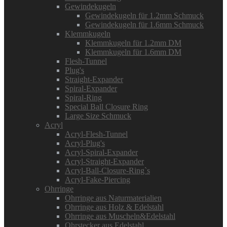
Gewindekugeln
Gewindekugeln für 1.2mm Schmuck
Gewindekugeln für 1.6mm Schmuck
Klemmkugeln
Klemmkugeln für 1.2mm DM
Klemmkugeln für 1.6mm DM
Flesh-Tunnel
Plug's
Straight-Expander
Spiral-Expander
Spiral-Ring
Special Ball Closure Ring
Large Size Schmuck
Acryl
Acryl-Flesh-Tunnel
Acryl-Plug's
Acryl-Spiral-Expander
Acryl-Straight-Expander
Acryl-Ball-Closure-Ring`s
Acryl-Fake-Piercing
Ohrringe
Ohrringe aus Naturmaterialien
Ohrringe aus Holz & Edelstahl
Ohrringe aus Muscheln&Edelstahl
Ohrstecker aus Edelstahl