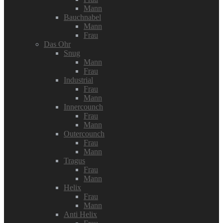
Mann
Bauchnabel
Mann
Frau
Das Ohr
Snug
Mann
Frau
Industrial
Frau
Mann
Innercounch
Frau
Mann
Outercounch
Frau
Mann
Tragus
Frau
Mann
Helix
Frau
Mann
Anti Helix