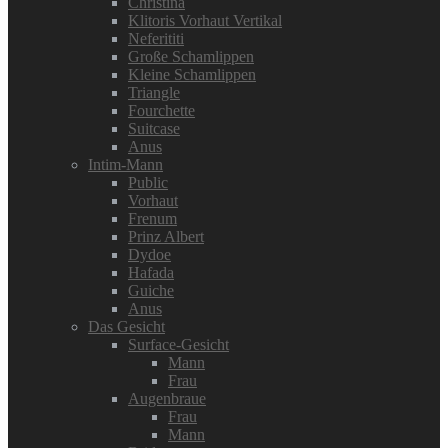
Christina
Klitoris Vorhaut Vertikal
Neferititi
Große Schamlippen
Kleine Schamlippen
Triangle
Fourchette
Suitcase
Anus
Intim-Mann
Public
Vorhaut
Frenum
Prinz Albert
Dydoe
Hafada
Guiche
Anus
Das Gesicht
Surface-Gesicht
Mann
Frau
Augenbraue
Frau
Mann