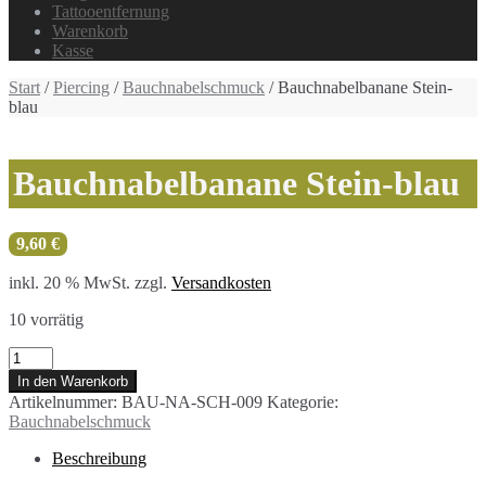
Tattooentfernung
Warenkorb
Kasse
Start
/
Piercing
/
Bauchnabelschmuck
/ Bauchnabelbanane Stein-
blau
Bauchnabelbanane Stein-blau
9,60
€
inkl. 20 % MwSt.
zzgl.
Versandkosten
10 vorrätig
Bauchnabelbanane
Stein-
In den Warenkorb
blau
Artikelnummer:
BAU-NA-SCH-009
Kategorie:
Menge
Bauchnabelschmuck
Beschreibung