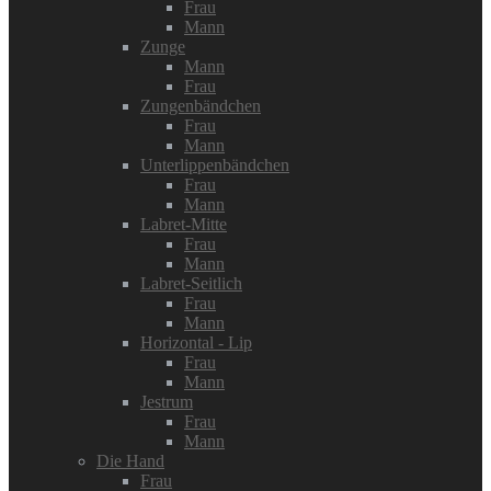
Frau
Mann
Zunge
Mann
Frau
Zungenbändchen
Frau
Mann
Unterlippenbändchen
Frau
Mann
Labret-Mitte
Frau
Mann
Labret-Seitlich
Frau
Mann
Horizontal - Lip
Frau
Mann
Jestrum
Frau
Mann
Die Hand
Frau