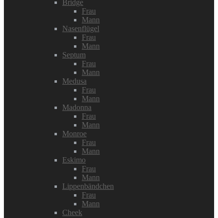
Bridge
Frau
Mann
Nasenflügel
Frau
Mann
Septum
Frau
Mann
Medusa
Frau
Mann
Madonna
Frau
Mann
Monroe
Frau
Mann
Eskimo
Frau
Mann
Lippenbändchen
Frau
Mann
Cheek