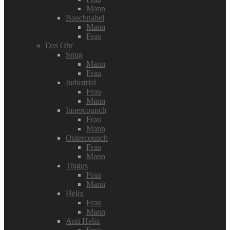
Mann
Bauchnabel
Mann
Frau
Das Ohr
Snug
Mann
Frau
Industrial
Frau
Mann
Innercounch
Frau
Mann
Outercounch
Frau
Mann
Tragus
Frau
Mann
Helix
Frau
Mann
Anti Helix