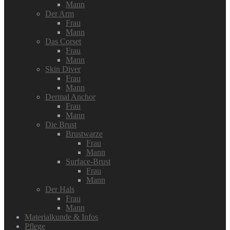
Mann
Der Arm
Frau
Mann
Das Corset
Frau
Mann
Skin Diver
Frau
Mann
Dermal Anchor
Frau
Mann
Die Brust
Brustwarze
Frau
Mann
Surface-Brust
Frau
Mann
Der Hals
Frau
Mann
Materialkunde & Infos
Pflege