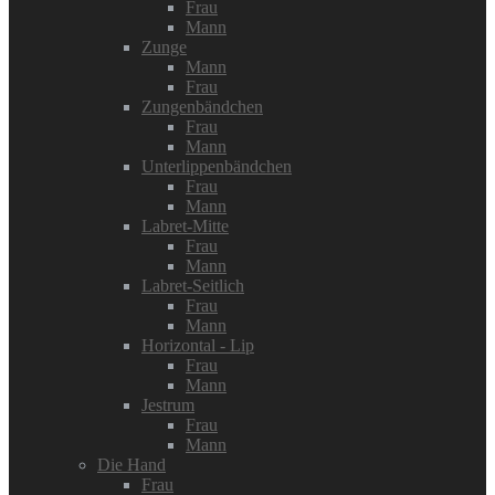
Frau
Mann
Zunge
Mann
Frau
Zungenbändchen
Frau
Mann
Unterlippenbändchen
Frau
Mann
Labret-Mitte
Frau
Mann
Labret-Seitlich
Frau
Mann
Horizontal - Lip
Frau
Mann
Jestrum
Frau
Mann
Die Hand
Frau