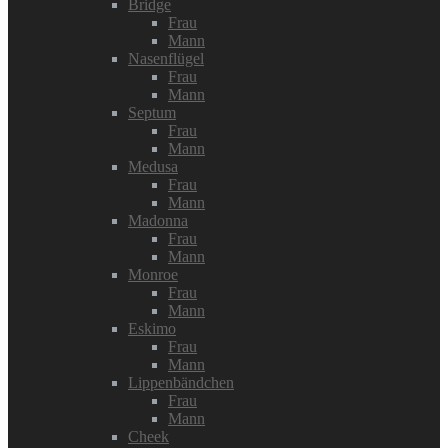
Bridge
Frau
Mann
Nasenflügel
Frau
Mann
Septum
Frau
Mann
Medusa
Frau
Mann
Madonna
Frau
Mann
Monroe
Frau
Mann
Eskimo
Frau
Mann
Lippenbändchen
Frau
Mann
Cheek