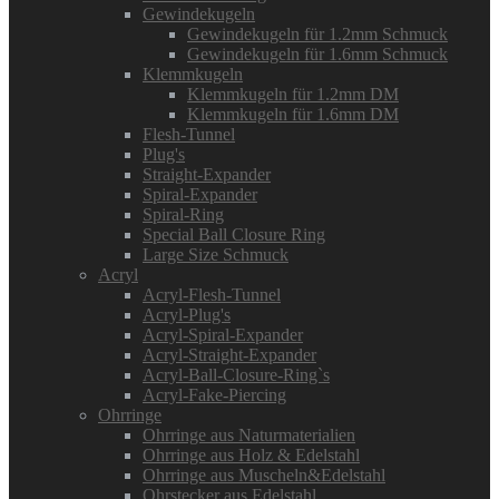
Gewindekugeln
Gewindekugeln für 1.2mm Schmuck
Gewindekugeln für 1.6mm Schmuck
Klemmkugeln
Klemmkugeln für 1.2mm DM
Klemmkugeln für 1.6mm DM
Flesh-Tunnel
Plug's
Straight-Expander
Spiral-Expander
Spiral-Ring
Special Ball Closure Ring
Large Size Schmuck
Acryl
Acryl-Flesh-Tunnel
Acryl-Plug's
Acryl-Spiral-Expander
Acryl-Straight-Expander
Acryl-Ball-Closure-Ring`s
Acryl-Fake-Piercing
Ohrringe
Ohrringe aus Naturmaterialien
Ohrringe aus Holz & Edelstahl
Ohrringe aus Muscheln&Edelstahl
Ohrstecker aus Edelstahl