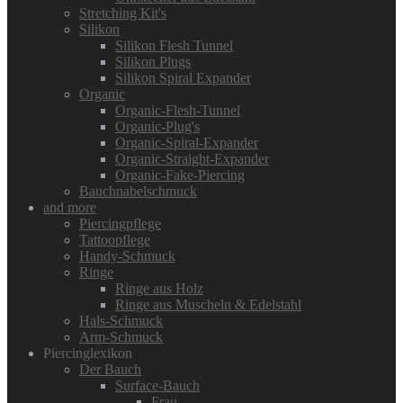
Stretching Kit's
Silikon
Silikon Flesh Tunnel
Silikon Plugs
Silikon Spiral Expander
Organic
Organic-Flesh-Tunnel
Organic-Plug's
Organic-Spiral-Expander
Organic-Straight-Expander
Organic-Fake-Piercing
Bauchnabelschmuck
and more
Piercingpflege
Tattoopflege
Handy-Schmuck
Ringe
Ringe aus Holz
Ringe aus Muscheln & Edelstahl
Hals-Schmuck
Arm-Schmuck
Piercinglexikon
Der Bauch
Surface-Bauch
Frau