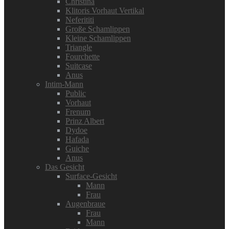
Christina
Klitoris Vorhaut Vertikal
Neferititi
Große Schamlippen
Kleine Schamlippen
Triangle
Fourchette
Suitcase
Anus
Intim-Mann
Public
Vorhaut
Frenum
Prinz Albert
Dydoe
Hafada
Guiche
Anus
Das Gesicht
Surface-Gesicht
Mann
Frau
Augenbraue
Frau
Mann