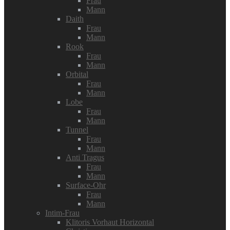
Frau
Mann
Daith
Frau
Mann
Rook
Frau
Mann
Orbital
Frau
Mann
Lobe
Frau
Mann
Tunnel
Frau
Mann
Anti Tragus
Frau
Mann
Surface-Ohr
Frau
Mann
Intim-Frau
Klitoris Vorhaut Horizontal