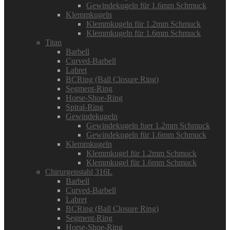
Gewindekugeln für 1.6mm Schmuck
Klemmkugeln
Klemmkugeln für 1.2mm Schmuck
Klemmkugeln für 1.6mm Schmuck
Titan
Barbell
Curved-Barbell
Labret
BCRing (Ball Closure Ring)
Segment-Ring
Horse-Shoe-Ring
Spiral-Ring
Gewindekugeln
Gewindekugeln fuer 1.2mm Schmuck
Gewindekugeln für 1.6mm Schmuck
Klemmkugeln
Klemmkugel für 1.2mm Schmuck
Klemmkugel für 1.6mm Schmuck
Chirurgenstahl 316L
Barbell
Curved-Barbell
Labret
BCRing (Ball Closure Ring)
Segment-Ring
Horse-Shoe-Ring