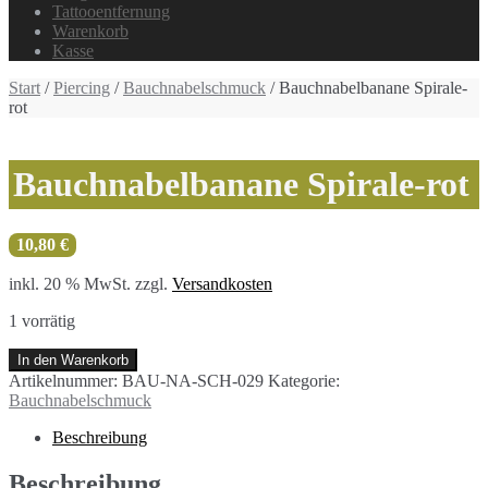
Tattooentfernung
Warenkorb
Kasse
Start
/
Piercing
/
Bauchnabelschmuck
/ Bauchnabelbanane Spirale-
rot
Bauchnabelbanane Spirale-rot
10,80
€
inkl. 20 % MwSt.
zzgl.
Versandkosten
1 vorrätig
Bauchnabelbanane
In den Warenkorb
Spirale-
Artikelnummer:
BAU-NA-SCH-029
Kategorie:
rot
Bauchnabelschmuck
Menge
Beschreibung
Beschreibung