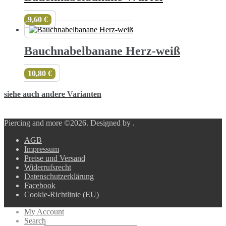
9,60
€
Bauchnabelbanane Herz-weiß
10,80
€
siehe auch andere Varianten
Piercing and more ©2026.
Designed by
.
AGB
Impressum
Preise und Versand
Widerrufsrecht
Datenschutzerklärung
Facebook
Cookie-Richtlinie (EU)
My Account
Search