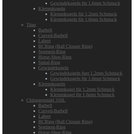
Gewindekugeln für 1.6mm Schmuck
Klemmkugeln
Klemmkugeln für 1.2mm Schmuck
Klemmkugeln für 1.6mm Schmuck
Titan
Barbell
Curved-Barbell
Labret
BCRing (Ball Closure Ring)
Segment-Ring
Horse-Shoe-Ring
Spiral-Ring
Gewindekugeln
Gewindekugeln fuer 1.2mm Schmuck
Gewindekugeln für 1.6mm Schmuck
Klemmkugeln
Klemmkugel für 1.2mm Schmuck
Klemmkugel für 1.6mm Schmuck
Chirurgenstahl 316L
Barbell
Curved-Barbell
Labret
BCRing (Ball Closure Ring)
Segment-Ring
Horse-Shoe-Ring