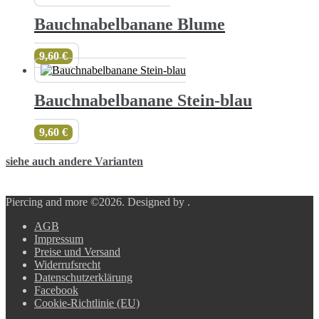
Bauchnabelbanane Blume
9,60
€
Bauchnabelbanane Stein-blau
9,60
€
siehe auch andere Varianten
Piercing and more ©2026.
Designed by
.
AGB
Impressum
Preise und Versand
Widerrufsrecht
Datenschutzerklärung
Facebook
Cookie-Richtlinie (EU)