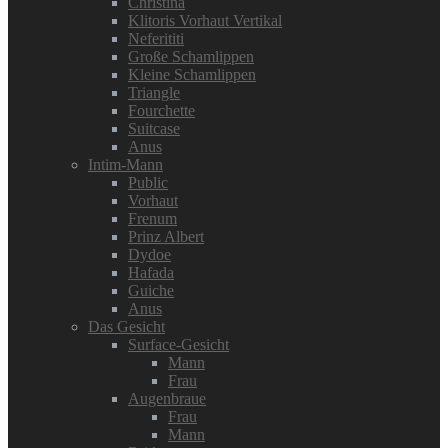
Christina
Klitoris Vorhaut Vertikal
Neferititi
Große Schamlippen
Kleine Schamlippen
Triangle
Fourchette
Suitcase
Anus
Intim-Mann
Public
Vorhaut
Frenum
Prinz Albert
Dydoe
Hafada
Guiche
Anus
Das Gesicht
Surface-Gesicht
Mann
Frau
Augenbraue
Frau
Mann