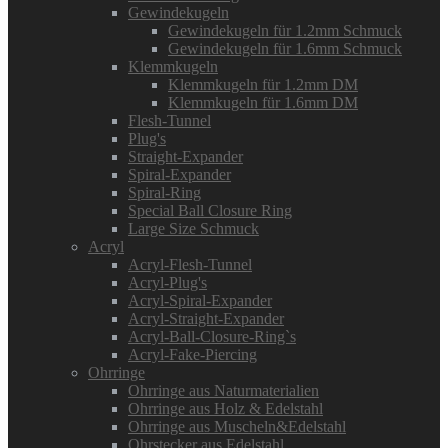
Gewindekugeln
Gewindekugeln für 1.2mm Schmuck
Gewindekugeln für 1.6mm Schmuck
Klemmkugeln
Klemmkugeln für 1.2mm DM
Klemmkugeln für 1.6mm DM
Flesh-Tunnel
Plug's
Straight-Expander
Spiral-Expander
Spiral-Ring
Special Ball Closure Ring
Large Size Schmuck
Acryl
Acryl-Flesh-Tunnel
Acryl-Plug's
Acryl-Spiral-Expander
Acryl-Straight-Expander
Acryl-Ball-Closure-Ring`s
Acryl-Fake-Piercing
Ohrringe
Ohrringe aus Naturmaterialien
Ohrringe aus Holz & Edelstahl
Ohrringe aus Muscheln&Edelstahl
Ohrstecker aus Edelstahl