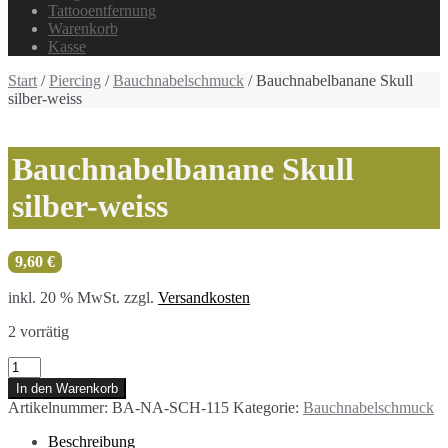
Tattooentfernung
Warenkorb
Kasse
Start
/
Piercing
/
Bauchnabelschmuck
/ Bauchnabelbanane Skull
silber-weiss
Bauchnabelbanane Skull
silber-weiss
9,60
€
inkl. 20 % MwSt.
zzgl.
Versandkosten
2 vorrätig
Bauchnabelbanane
Skull
In den Warenkorb
silber-
Artikelnummer:
BA-NA-SCH-115
Kategorie:
Bauchnabelschmuck
weiss
Menge
Beschreibung