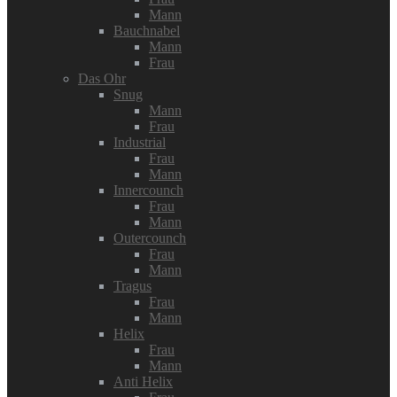
Mann
Bauchnabel
Mann
Frau
Das Ohr
Snug
Mann
Frau
Industrial
Frau
Mann
Innercounch
Frau
Mann
Outercounch
Frau
Mann
Tragus
Frau
Mann
Helix
Frau
Mann
Anti Helix