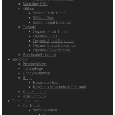
Stretching Kit's
Silikon
Silikon Flesh Tunnel
Silikon Plugs
Silikon Spiral Expander
Organic
Organic-Flesh-Tunnel
Organic-Plug's
Organic-Spiral-Expander
Organic-Straight-Expander
Organic-Fake-Piercing
Bauchnabelschmuck
and more
Piercingpflege
Tattoopflege
Handy-Schmuck
Ringe
Ringe aus Holz
Ringe aus Muscheln & Edelstahl
Hals-Schmuck
Arm-Schmuck
Piercinglexikon
Der Bauch
Surface-Bauch
Frau