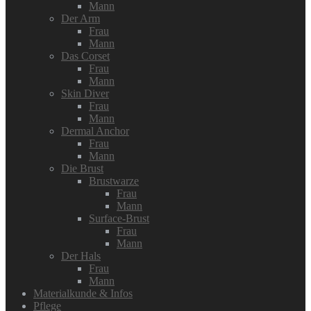
Mann
Der Arm
Frau
Mann
Das Corset
Frau
Mann
Skin Diver
Frau
Mann
Dermal Anchor
Frau
Mann
Die Brust
Brustwarze
Frau
Mann
Surface-Brust
Frau
Mann
Der Hals
Frau
Mann
Materialkunde & Infos
Pflege