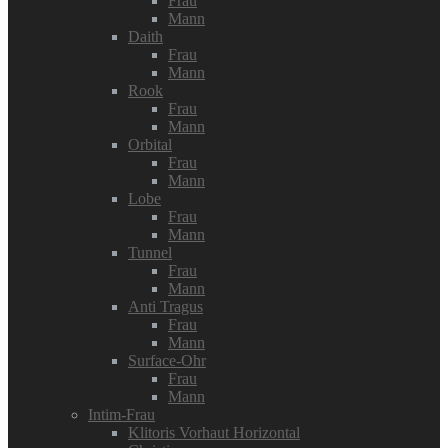
Frau
Mann
Daith
Frau
Mann
Rook
Frau
Mann
Orbital
Frau
Mann
Lobe
Frau
Mann
Tunnel
Frau
Mann
Anti Tragus
Frau
Mann
Surface-Ohr
Frau
Mann
Intim-Frau
Klitoris Vorhaut Horizontal