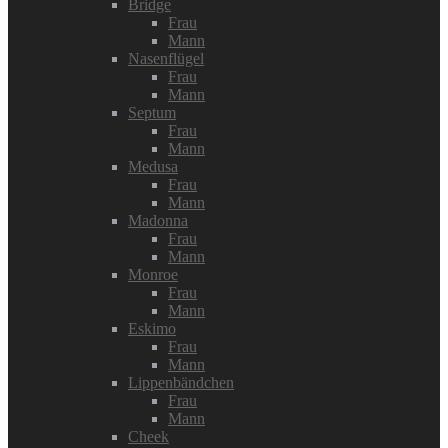
Bridge
Frau
Mann
Nasenflügel
Frau
Mann
Septum
Frau
Mann
Medusa
Frau
Mann
Madonna
Frau
Mann
Monroe
Frau
Mann
Eskimo
Frau
Mann
Lippenbändchen
Frau
Mann
Cheek