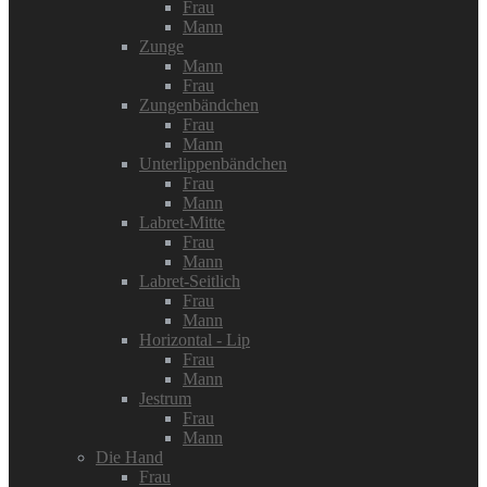
Frau
Mann
Zunge
Mann
Frau
Zungenbändchen
Frau
Mann
Unterlippenbändchen
Frau
Mann
Labret-Mitte
Frau
Mann
Labret-Seitlich
Frau
Mann
Horizontal - Lip
Frau
Mann
Jestrum
Frau
Mann
Die Hand
Frau