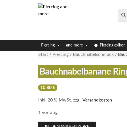
Skip
Skip
to
to
navigation
content
Piercing
and more
Piercinglexikon
Start
/
Piercing
/
Bauchnabelschmuck
/ Bauc
Bauchnabelbanane Ring 
10,80
€
inkl. 20 % MwSt.
zzgl.
Versandkosten
1 vorrätig
Bauchnabelbanane
IN DEN WARENKORB