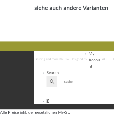
siehe auch andere Varianten
My
Piercing and more ©2026.
Designed by
.
AGB
Accou
nt
Search
0
Alle Preise inkl. der gesetzlichen MwSt.