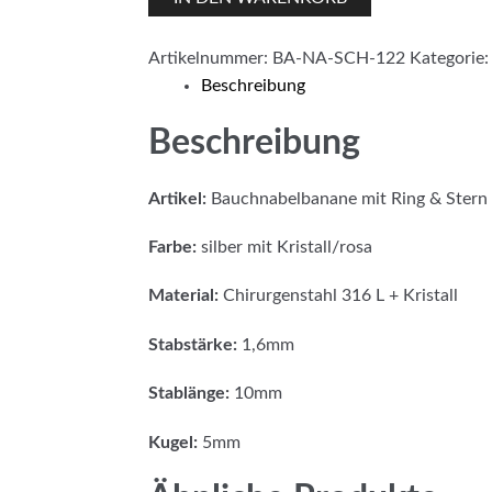
Ring
&
Artikelnummer:
BA-NA-SCH-122
Kategorie
Stern
Beschreibung
silber-
rosa
Beschreibung
Menge
Artikel:
Bauchnabelbanane mit Ring & Stern
Farbe:
silber mit Kristall/rosa
Material:
Chirurgenstahl 316 L + Kristall
Stabstärke:
1,6mm
Stablänge:
10mm
Kugel:
5mm