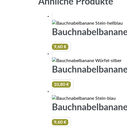
Ähnliche Produkte
Bauchnabelbanane 
9,60
€
Bauchnabelbanane 
10,80
€
Bauchnabelbanane 
9,60
€