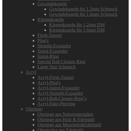
Gewindekugeln
Gewindekugeln für 1.2mm Schmuck
Gewindekugeln für 1.6mm Schmuck
Klemmkugeln
Klemmkugeln für 1.2mm DM
Klemmkugeln für 1.6mm DM
Flesh-Tunnel
Plug's
Straight-Expander
Spiral-Expander
Spiral-Ring
Special Ball Closure Ring
Large Size Schmuck
Acryl
Acryl-Flesh-Tunnel
Acryl-Plug's
Acryl-Spiral-Expander
Acryl-Straight-Expander
Acryl-Ball-Closure-Ring`s
Acryl-Fake-Piercing
Ohrringe
Ohrringe aus Naturmaterialien
Ohrringe aus Holz & Edelstahl
Ohrringe aus Muscheln&Edelstahl
Ohrstecker aus Edelstahl