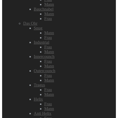
Mann
Bauchnabel
Mann
Frau
Das Ohr
Snug
Mann
Frau
Industrial
Frau
Mann
Innercounch
Frau
Mann
Outercounch
Frau
Mann
Tragus
Frau
Mann
Helix
Frau
Mann
Anti Helix