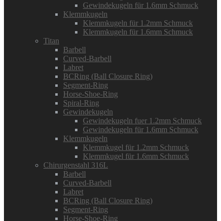
Gewindekugeln für 1.6mm Schmuck
Klemmkugeln
Klemmkugeln für 1.2mm Schmuck
Klemmkugeln für 1.6mm Schmuck
Titan
Barbell
Curved-Barbell
Labret
BCRing (Ball Closure Ring)
Segment-Ring
Horse-Shoe-Ring
Spiral-Ring
Gewindekugeln
Gewindekugeln fuer 1.2mm Schmuck
Gewindekugeln für 1.6mm Schmuck
Klemmkugeln
Klemmkugel für 1.2mm Schmuck
Klemmkugel für 1.6mm Schmuck
Chirurgenstahl 316L
Barbell
Curved-Barbell
Labret
BCRing (Ball Closure Ring)
Segment-Ring
Horse-Shoe-Ring