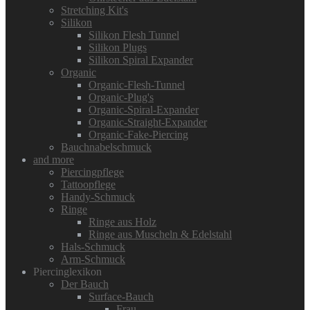
Stretching Kit's
Silikon
Silikon Flesh Tunnel
Silikon Plugs
Silikon Spiral Expander
Organic
Organic-Flesh-Tunnel
Organic-Plug's
Organic-Spiral-Expander
Organic-Straight-Expander
Organic-Fake-Piercing
Bauchnabelschmuck
and more
Piercingpflege
Tattoopflege
Handy-Schmuck
Ringe
Ringe aus Holz
Ringe aus Muscheln & Edelstahl
Hals-Schmuck
Arm-Schmuck
Piercinglexikon
Der Bauch
Surface-Bauch
Frau