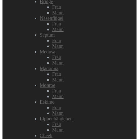
Bridge
Frau
Mann
Nasenflügel
Frau
Mann
Septum
Frau
Mann
Medusa
Frau
Mann
Madonna
Frau
Mann
Monroe
Frau
Mann
Eskimo
Frau
Mann
Lippenbändchen
Frau
Mann
Cheek