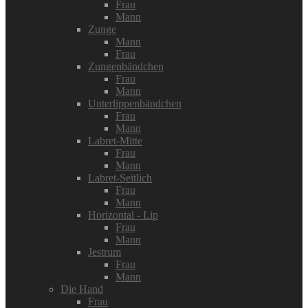
Frau
Mann
Zunge
Mann
Frau
Zungenbändchen
Frau
Mann
Unterlippenbändchen
Frau
Mann
Labret-Mitte
Frau
Mann
Labret-Seitlich
Frau
Mann
Horizontal - Lip
Frau
Mann
Jestrum
Frau
Mann
Die Hand
Frau