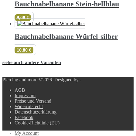
Bauchnabelbanane Stein-hellblau
9,60
€
Bauchnabelbanane Würfel-silber
10,80
€
siehe auch andere Varianten
Piercing and more ©2026.
Designed by
.
AGB
Impressum
Preise und Versand
Widerrufsrecht
Datenschutzerklärung
Facebook
Cookie-Richtlinie (EU)
My Account