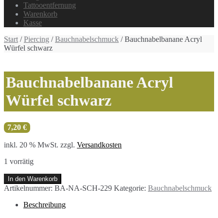
Tattooentfernung
Warenkorb
Kasse
Start
/
Piercing
/
Bauchnabelschmuck
/ Bauchnabelbanane Acryl
Würfel schwarz
Bauchnabelbanane Acryl
Würfel schwarz
7,20
€
inkl. 20 % MwSt.
zzgl.
Versandkosten
1 vorrätig
Bauchnabelbanane
In den Warenkorb
Acryl
Artikelnummer:
BA-NA-SCH-229
Kategorie:
Bauchnabelschmuck
Würfel
schwarz
Beschreibung
Menge