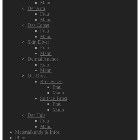
Mann
Der Arm
Frau
Mann
Das Corset
Frau
Mann
Skin Diver
Frau
Mann
Dermal Anchor
Frau
Mann
Die Brust
Brustwarze
Frau
Mann
Surface-Brust
Frau
Mann
Der Hals
Frau
Mann
Materialkunde & Infos
Pflege