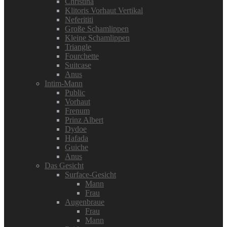
Christina
Klitoris Vorhaut Vertikal
Neferititi
Große Schamlippen
Kleine Schamlippen
Triangle
Fourchette
Suitcase
Anus
Intim-Mann
Public
Vorhaut
Frenum
Prinz Albert
Dydoe
Hafada
Guiche
Anus
Das Gesicht
Surface-Gesicht
Mann
Frau
Augenbraue
Frau
Mann