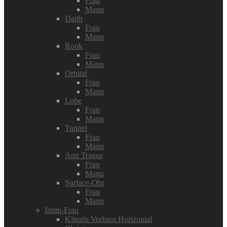
Frau
Mann
Daith
Frau
Mann
Rook
Frau
Mann
Orbital
Frau
Mann
Lobe
Frau
Mann
Tunnel
Frau
Mann
Anti Tragus
Frau
Mann
Surface-Ohr
Frau
Mann
Intim-Frau
Klitoris Vorhaut Horizontal