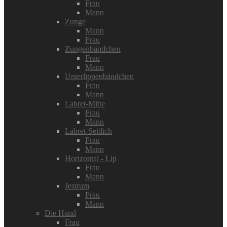
Frau
Mann
Zunge
Mann
Frau
Zungenbändchen
Frau
Mann
Unterlippenbändchen
Frau
Mann
Labret-Mitte
Frau
Mann
Labret-Seitlich
Frau
Mann
Horizontal - Lip
Frau
Mann
Jestrum
Frau
Mann
Die Hand
Frau