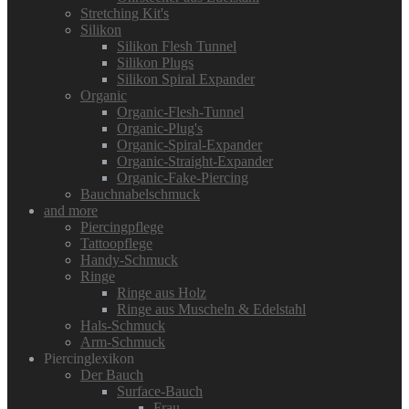
Stretching Kit's
Silikon
Silikon Flesh Tunnel
Silikon Plugs
Silikon Spiral Expander
Organic
Organic-Flesh-Tunnel
Organic-Plug's
Organic-Spiral-Expander
Organic-Straight-Expander
Organic-Fake-Piercing
Bauchnabelschmuck
and more
Piercingpflege
Tattoopflege
Handy-Schmuck
Ringe
Ringe aus Holz
Ringe aus Muscheln & Edelstahl
Hals-Schmuck
Arm-Schmuck
Piercinglexikon
Der Bauch
Surface-Bauch
Frau