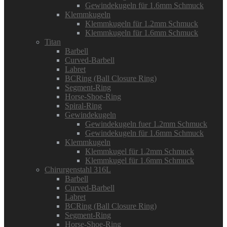
Gewindekugeln für 1.6mm Schmuck
Klemmkugeln
Klemmkugeln für 1.2mm Schmuck
Klemmkugeln für 1.6mm Schmuck
Titan
Barbell
Curved-Barbell
Labret
BCRing (Ball Closure Ring)
Segment-Ring
Horse-Shoe-Ring
Spiral-Ring
Gewindekugeln
Gewindekugeln fuer 1.2mm Schmuck
Gewindekugeln für 1.6mm Schmuck
Klemmkugeln
Klemmkugel für 1.2mm Schmuck
Klemmkugel für 1.6mm Schmuck
Chirurgenstahl 316L
Barbell
Curved-Barbell
Labret
BCRing (Ball Closure Ring)
Segment-Ring
Horse-Shoe-Ring