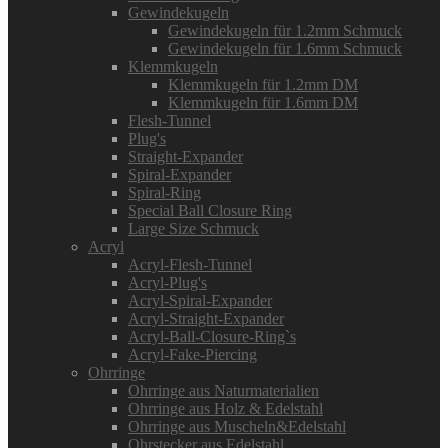
Gewindekugeln
Gewindekugeln für 1.2mm Schmuck
Gewindekugeln für 1.6mm Schmuck
Klemmkugeln
Klemmkugeln für 1.2mm DM
Klemmkugeln für 1.6mm DM
Flesh-Tunnel
Plug's
Straight-Expander
Spiral-Expander
Spiral-Ring
Special Ball Closure Ring
Large Size Schmuck
Acryl
Acryl-Flesh-Tunnel
Acryl-Plug's
Acryl-Spiral-Expander
Acryl-Straight-Expander
Acryl-Ball-Closure-Ring`s
Acryl-Fake-Piercing
Ohrringe
Ohrringe aus Naturmaterialien
Ohrringe aus Holz & Edelstahl
Ohrringe aus Muscheln&Edelstahl
Ohrstecker aus Edelstahl