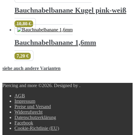
Bauchnabelbanane Kugel pink-weiß
10,80
€
Bauchnabelbanane 1,6mm
7,20
€
siehe auch andere Varianten
Piercing and more ©2026.
Designed by
.
AGB
Impressum
Preise und Versand
Widerrufsrecht
Datenschutzerklärung
Facebook
Cookie-Richtlinie (EU)