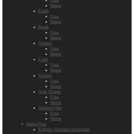
Frau
Mann
Daith
Frau
Mann
Rook
Frau
Mann
Orbital
Frau
Mann
Lobe
Frau
Mann
Tunnel
Frau
Mann
Anti Tragus
Frau
Mann
Surface-Ohr
Frau
Mann
Intim-Frau
Klitoris Vorhaut Horizontal