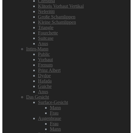
Christina
Klitoris Vorhaut Vertikal
Neferititi
Große Schamlippen
Kleine Schamlippen
Triangle
Fourchette
Suitcase
Anus
Intim-Mann
Public
Vorhaut
Frenum
Prinz Albert
Dydoe
Hafada
Guiche
Anus
Das Gesicht
Surface-Gesicht
Mann
Frau
Augenbraue
Frau
Mann