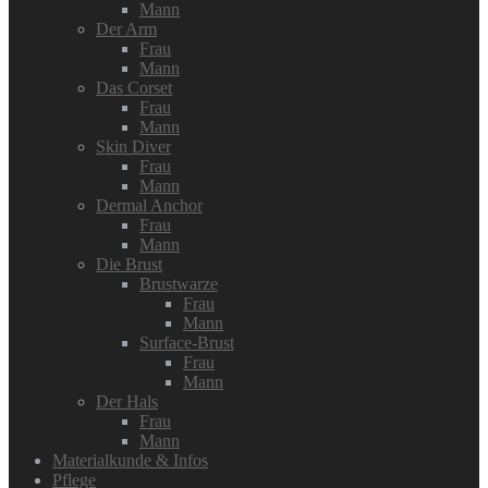
Mann
Der Arm
Frau
Mann
Das Corset
Frau
Mann
Skin Diver
Frau
Mann
Dermal Anchor
Frau
Mann
Die Brust
Brustwarze
Frau
Mann
Surface-Brust
Frau
Mann
Der Hals
Frau
Mann
Materialkunde & Infos
Pflege