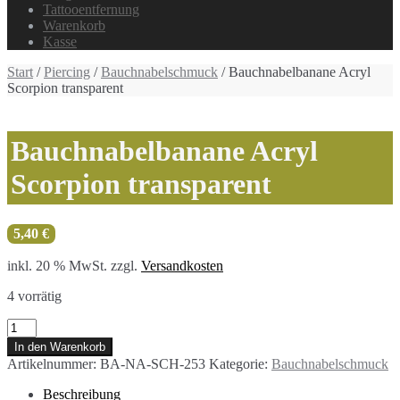
Tattooentfernung
Warenkorb
Kasse
Start
/
Piercing
/
Bauchnabelschmuck
/ Bauchnabelbanane Acryl
Scorpion transparent
Bauchnabelbanane Acryl
Scorpion transparent
5,40
€
inkl. 20 % MwSt.
zzgl.
Versandkosten
4 vorrätig
Bauchnabelbanane
Acryl
In den Warenkorb
Scorpion
Artikelnummer:
BA-NA-SCH-253
Kategorie:
Bauchnabelschmuck
transparent
Menge
Beschreibung