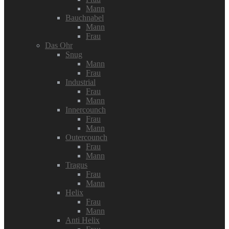
Mann
Bauchnabel
Mann
Frau
Das Ohr
Snug
Mann
Frau
Industrial
Frau
Mann
Innercounch
Frau
Mann
Outercounch
Frau
Mann
Tragus
Frau
Mann
Helix
Frau
Mann
Anti Helix