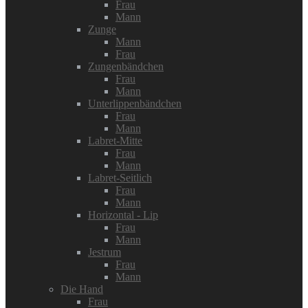
Frau
Mann
Zunge
Mann
Frau
Zungenbändchen
Frau
Mann
Unterlippenbändchen
Frau
Mann
Labret-Mitte
Frau
Mann
Labret-Seitlich
Frau
Mann
Horizontal - Lip
Frau
Mann
Jestrum
Frau
Mann
Die Hand
Frau