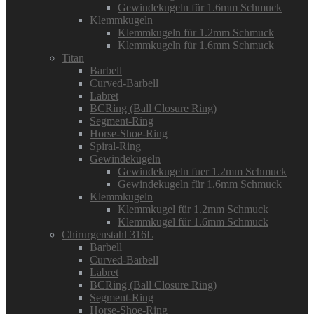
Gewindekugeln für 1.6mm Schmuck
Klemmkugeln
Klemmkugeln für 1.2mm Schmuck
Klemmkugeln für 1.6mm Schmuck
Titan
Barbell
Curved-Barbell
Labret
BCRing (Ball Closure Ring)
Segment-Ring
Horse-Shoe-Ring
Spiral-Ring
Gewindekugeln
Gewindekugeln fuer 1.2mm Schmuck
Gewindekugeln für 1.6mm Schmuck
Klemmkugeln
Klemmkugel für 1.2mm Schmuck
Klemmkugel für 1.6mm Schmuck
Chirurgenstahl 316L
Barbell
Curved-Barbell
Labret
BCRing (Ball Closure Ring)
Segment-Ring
Horse-Shoe-Ring