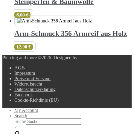
Steinperlen & Baumwolle
6,00
€
Arm-Schmuck 356 Armreif aus Holz
12,00
€
Piercing and more ©2026.
Designed by
.
AGB
Impressum
Preise und Versand
Widerrufsrecht
Datenschutzerklärung
Facebook
Cookie-Richtlinie (EU)
My Account
Search
Suche
×