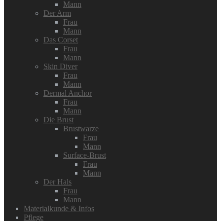
Mann
Der Arm
Frau
Mann
Das Corset
Frau
Mann
Skin Diver
Frau
Mann
Dermal Anchor
Frau
Mann
Die Brust
Brustwarze
Frau
Mann
Surface-Brust
Frau
Mann
Der Hals
Frau
Mann
Materialkunde & Infos
Pflege