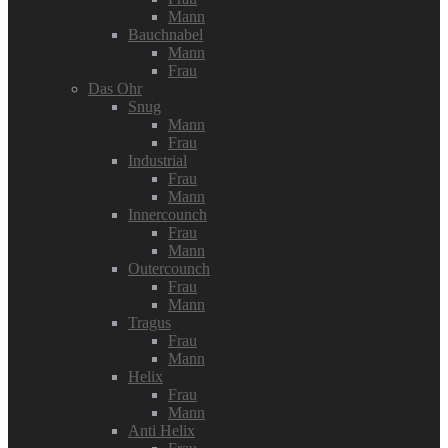
Mann
Bauchnabel
Mann
Frau
Das Ohr
Snug
Mann
Frau
Industrial
Frau
Mann
Innercounch
Frau
Mann
Outercounch
Frau
Mann
Tragus
Frau
Mann
Helix
Frau
Mann
Anti Helix