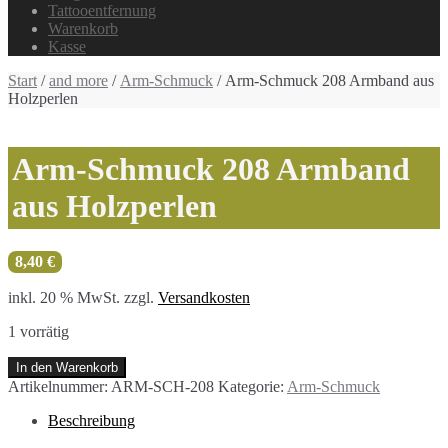
Tattooentfernung
Warenkorb
Kasse
Start
/
and more
/
Arm-Schmuck
/ Arm-Schmuck 208 Armband aus
Holzperlen
Arm-Schmuck 208 Armband
aus Holzperlen
8,40
€
inkl. 20 % MwSt.
zzgl.
Versandkosten
1 vorrätig
Arm-
In den Warenkorb
Schmuck
Artikelnummer:
ARM-SCH-208
Kategorie:
Arm-Schmuck
208
Armband
Beschreibung
aus