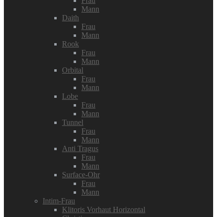
Frau
Mann
Daith
Frau
Mann
Rook
Frau
Mann
Orbital
Frau
Mann
Lobe
Frau
Mann
Tunnel
Frau
Mann
Anti Tragus
Frau
Mann
Surface-Ohr
Frau
Mann
Intim-Frau
Klitoris Vorhaut Horizontal