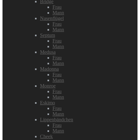
Bridge
Frau
Mann
Nasenflügel
Frau
Mann
Septum
Frau
Mann
Medusa
Frau
Mann
Madonna
Frau
Mann
Monroe
Frau
Mann
Eskimo
Frau
Mann
Lippenbändchen
Frau
Mann
Cheek