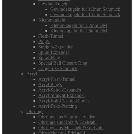
Gewindekugeln
Gewindekugeln für 1.2mm Schmuck
Gewindekugeln für 1.6mm Schmuck
Klemmkugeln
Klemmkugeln für 1.2mm DM
Klemmkugeln für 1.6mm DM
Flesh-Tunnel
Plug's
Straight-Expander
Spiral-Expander
Spiral-Ring
Special Ball Closure Ring
Large Size Schmuck
Acryl
Acryl-Flesh-Tunnel
Acryl-Plug's
Acryl-Spiral-Expander
Acryl-Straight-Expander
Acryl-Ball-Closure-Ring`s
Acryl-Fake-Piercing
Ohrringe
Ohrringe aus Naturmaterialien
Ohrringe aus Holz & Edelstahl
Ohrringe aus Muscheln&Edelstahl
Ohrstecker aus Edelstahl