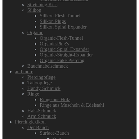
Stretching Kit's
Silikon
Silikon Flesh Tunnel
Silikon Plugs
Silikon Spiral Expander
Organic
Organic-Flesh-Tunnel
Organic-Plug's
Organic-Spiral-Expander
Organic-Straight-Expander
Organic-Fake-Piercing
Bauchnabelschmuck
and more
Piercingpflege
Tattoopflege
Handy-Schmuck
Ringe
Ringe aus Holz
Ringe aus Muscheln & Edelstahl
Hals-Schmuck
Arm-Schmuck
Piercinglexikon
Der Bauch
Surface-Bauch
Frau