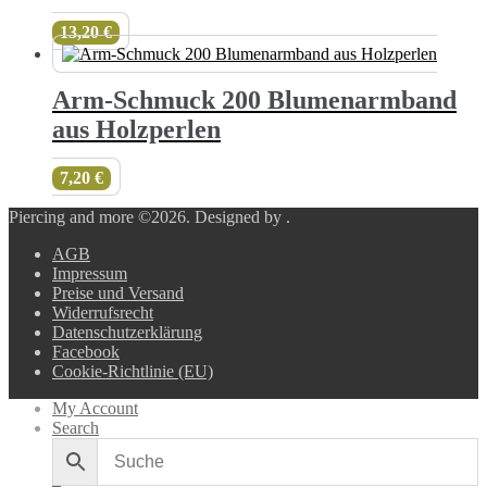
13,20
€
Arm-Schmuck 200 Blumenarmband
aus Holzperlen
7,20
€
Piercing and more ©2026.
Designed by
.
AGB
Impressum
Preise und Versand
Widerrufsrecht
Datenschutzerklärung
Facebook
Cookie-Richtlinie (EU)
My Account
Search