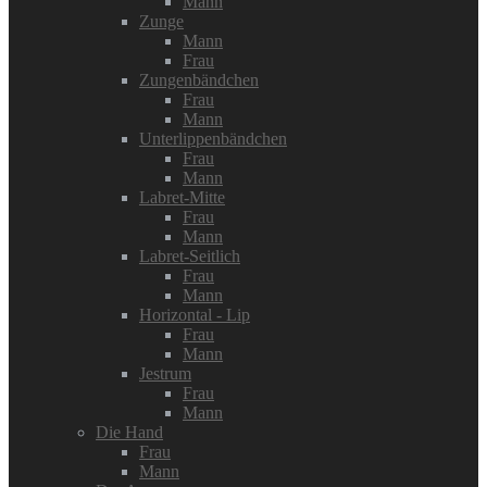
Mann
Zunge
Mann
Frau
Zungenbändchen
Frau
Mann
Unterlippenbändchen
Frau
Mann
Labret-Mitte
Frau
Mann
Labret-Seitlich
Frau
Mann
Horizontal - Lip
Frau
Mann
Jestrum
Frau
Mann
Die Hand
Frau
Mann