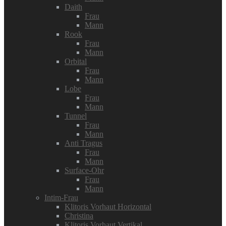
Daith
Frau
Mann
Rook
Frau
Mann
Orbital
Frau
Mann
Lobe
Frau
Mann
Tunnel
Frau
Mann
Anti Tragus
Frau
Mann
Surface-Ohr
Frau
Mann
Intim-Frau
Klitoris Vorhaut Horizontal
Christina
Klitoris Vorhaut Vertikal