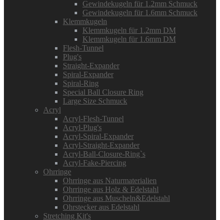
Gewindekugeln für 1.2mm Schmuck
Gewindekugeln für 1.6mm Schmuck
Klemmkugeln
Klemmkugeln für 1.2mm DM
Klemmkugeln für 1.6mm DM
Flesh-Tunnel
Plug's
Straight-Expander
Spiral-Expander
Spiral-Ring
Special Ball Closure Ring
Large Size Schmuck
Acryl
Acryl-Flesh-Tunnel
Acryl-Plug's
Acryl-Spiral-Expander
Acryl-Straight-Expander
Acryl-Ball-Closure-Ring`s
Acryl-Fake-Piercing
Ohrringe
Ohrringe aus Naturmaterialien
Ohrringe aus Holz & Edelstahl
Ohrringe aus Muscheln&Edelstahl
Ohrstecker aus Edelstahl
Stretching Kit's