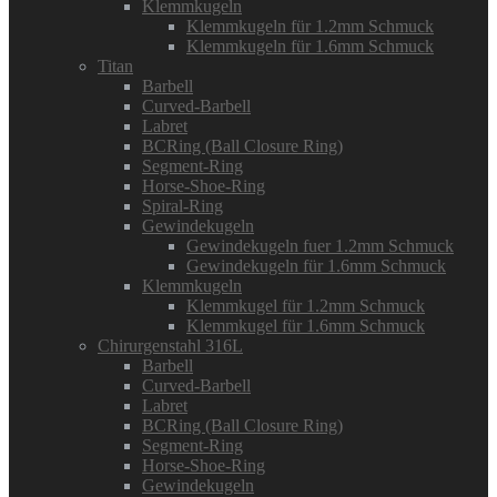
Klemmkugeln
Klemmkugeln für 1.2mm Schmuck
Klemmkugeln für 1.6mm Schmuck
Titan
Barbell
Curved-Barbell
Labret
BCRing (Ball Closure Ring)
Segment-Ring
Horse-Shoe-Ring
Spiral-Ring
Gewindekugeln
Gewindekugeln fuer 1.2mm Schmuck
Gewindekugeln für 1.6mm Schmuck
Klemmkugeln
Klemmkugel für 1.2mm Schmuck
Klemmkugel für 1.6mm Schmuck
Chirurgenstahl 316L
Barbell
Curved-Barbell
Labret
BCRing (Ball Closure Ring)
Segment-Ring
Horse-Shoe-Ring
Gewindekugeln