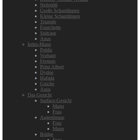
Neferititi
Große Schamlippen
Kleine Schamlippen
Triangle
Fourchette
Suitcase
Anus
Intim-Mann
Public
Vorhaut
Frenum
Prinz Albert
Dydoe
Hafada
Guiche
Anus
Das Gesicht
Surface-Gesicht
Mann
Frau
Augenbraue
Frau
Mann
Bridge
Frau