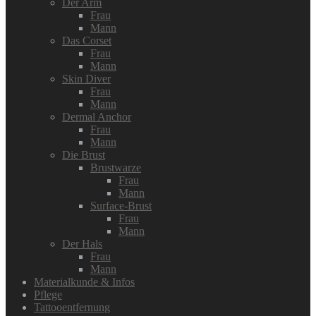
Der Arm
Frau
Mann
Das Corset
Frau
Mann
Skin Diver
Frau
Mann
Dermal Anchor
Frau
Mann
Die Brust
Brustwarze
Frau
Mann
Surface-Brust
Frau
Mann
Der Hals
Frau
Mann
Materialkunde & Infos
Pflege
Tattooentfernung