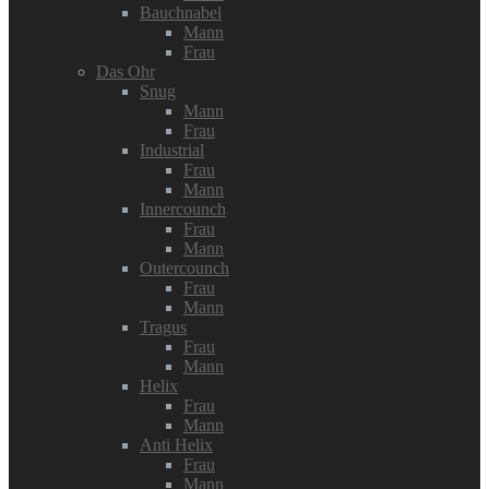
Bauchnabel
Mann
Frau
Das Ohr
Snug
Mann
Frau
Industrial
Frau
Mann
Innercounch
Frau
Mann
Outercounch
Frau
Mann
Tragus
Frau
Mann
Helix
Frau
Mann
Anti Helix
Frau
Mann