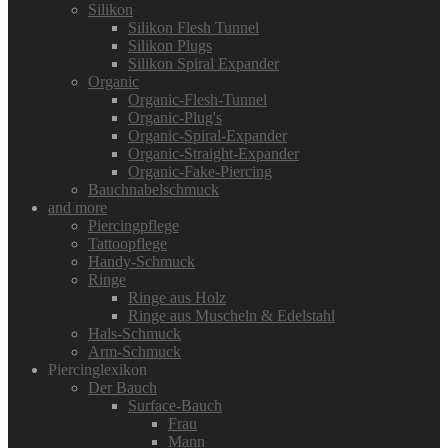
Silikon
Silikon Flesh Tunnel
Silikon Plugs
Silikon Spiral Expander
Organic
Organic-Flesh-Tunnel
Organic-Plug's
Organic-Spiral-Expander
Organic-Straight-Expander
Organic-Fake-Piercing
Bauchnabelschmuck
and more
Piercingpflege
Tattoopflege
Handy-Schmuck
Ringe
Ringe aus Holz
Ringe aus Muscheln & Edelstahl
Hals-Schmuck
Arm-Schmuck
Piercinglexikon
Der Bauch
Surface-Bauch
Frau
Mann