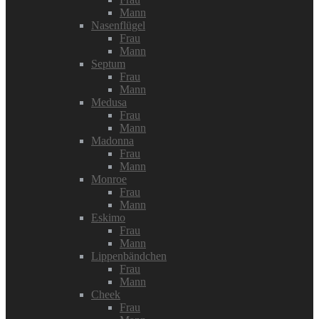
Mann
Nasenflügel
Frau
Mann
Septum
Frau
Mann
Medusa
Frau
Mann
Madonna
Frau
Mann
Monroe
Frau
Mann
Eskimo
Frau
Mann
Lippenbändchen
Frau
Mann
Cheek
Frau