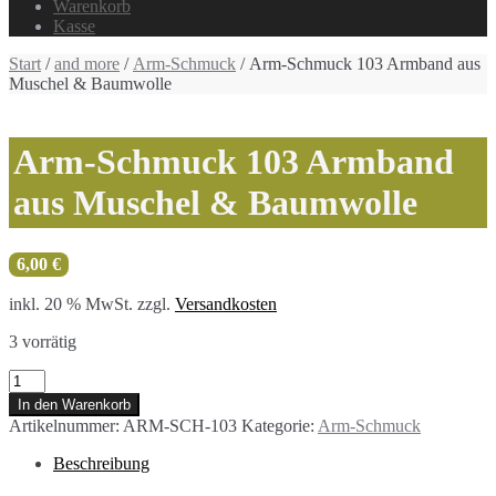
Warenkorb
Kasse
Start
/
and more
/
Arm-Schmuck
/ Arm-Schmuck 103 Armband aus
Muschel & Baumwolle
Arm-Schmuck 103 Armband
aus Muschel & Baumwolle
6,00
€
inkl. 20 % MwSt.
zzgl.
Versandkosten
3 vorrätig
Arm-
Schmuck
In den Warenkorb
103
Artikelnummer:
ARM-SCH-103
Kategorie:
Arm-Schmuck
Armband
aus
Beschreibung
Muschel