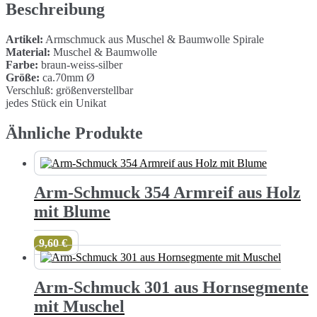
&
Beschreibung
Baumwolle
Menge
Artikel:
Armschmuck aus Muschel & Baumwolle Spirale
Material:
Muschel & Baumwolle
Farbe:
braun-weiss-silber
Größe:
ca.70mm Ø
Verschluß: größenverstellbar
jedes Stück ein Unikat
Ähnliche Produkte
Arm-Schmuck 354 Armreif aus Holz
mit Blume
9,60
€
Arm-Schmuck 301 aus Hornsegmente
mit Muschel