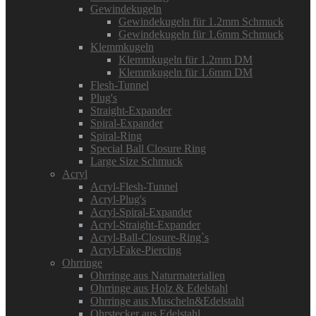
Gewindekugeln
Gewindekugeln für 1.2mm Schmuck
Gewindekugeln für 1.6mm Schmuck
Klemmkugeln
Klemmkugeln für 1.2mm DM
Klemmkugeln für 1.6mm DM
Flesh-Tunnel
Plug's
Straight-Expander
Spiral-Expander
Spiral-Ring
Special Ball Closure Ring
Large Size Schmuck
Acryl
Acryl-Flesh-Tunnel
Acryl-Plug's
Acryl-Spiral-Expander
Acryl-Straight-Expander
Acryl-Ball-Closure-Ring`s
Acryl-Fake-Piercing
Ohrringe
Ohrringe aus Naturmaterialien
Ohrringe aus Holz & Edelstahl
Ohrringe aus Muscheln&Edelstahl
Ohrstecker aus Edelstahl