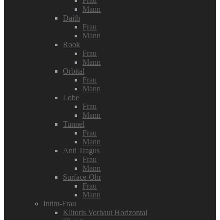
Frau
Mann
Daith
Frau
Mann
Rook
Frau
Mann
Orbital
Frau
Mann
Lobe
Frau
Mann
Tunnel
Frau
Mann
Anti Tragus
Frau
Mann
Surface-Ohr
Frau
Mann
Intim-Frau
Klitoris Vorhaut Horizontal