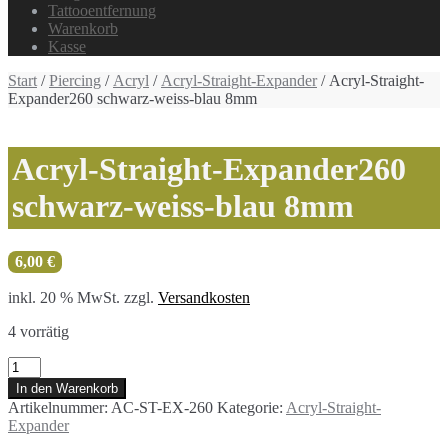
Tattooentfernung
Warenkorb
Kasse
Start
/
Piercing
/
Acryl
/
Acryl-Straight-Expander
/ Acryl-Straight-
Expander260 schwarz-weiss-blau 8mm
Acryl-Straight-Expander260
schwarz-weiss-blau 8mm
6,00
€
inkl. 20 % MwSt.
zzgl.
Versandkosten
4 vorrätig
Acryl-
Straight-
In den Warenkorb
Expander260
Artikelnummer:
AC-ST-EX-260
Kategorie:
Acryl-Straight-
schwarz-
Expander
weiss-