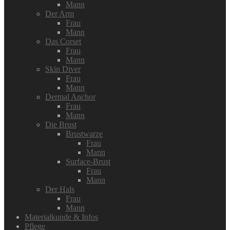
Mann
Der Arm
Frau
Mann
Das Corset
Frau
Mann
Skin Diver
Frau
Mann
Dermal Anchor
Frau
Mann
Die Brust
Brustwarze
Frau
Mann
Surface-Brust
Frau
Mann
Der Hals
Frau
Mann
Materialkunde & Infos
Pflege