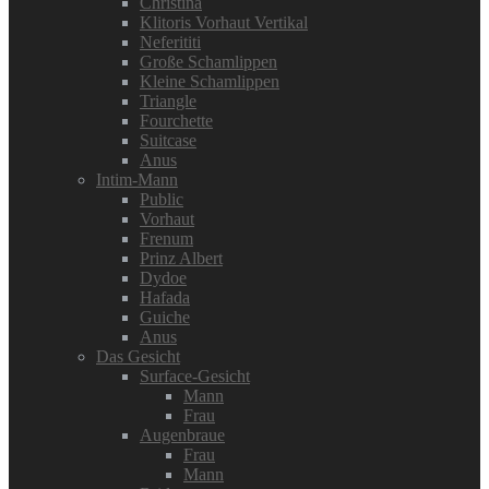
Christina
Klitoris Vorhaut Vertikal
Neferititi
Große Schamlippen
Kleine Schamlippen
Triangle
Fourchette
Suitcase
Anus
Intim-Mann
Public
Vorhaut
Frenum
Prinz Albert
Dydoe
Hafada
Guiche
Anus
Das Gesicht
Surface-Gesicht
Mann
Frau
Augenbraue
Frau
Mann