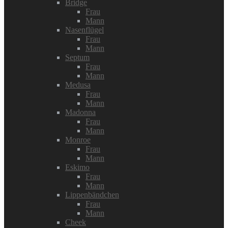
Bridge
Frau
Mann
Nasenflügel
Frau
Mann
Septum
Frau
Mann
Medusa
Frau
Mann
Madonna
Frau
Mann
Monroe
Frau
Mann
Eskimo
Frau
Mann
Lippenbändchen
Frau
Mann
Cheek