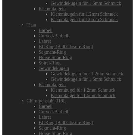
Gewindekugeln für 1.6mm Schmuck
Klemmkugeln
Klemmkugeln für 1.2mm Schmuck
Klemmkugeln für 1.6mm Schmuck
Titan
Barbell
Curved-Barbell
Labret
BCRing (Ball Closure Ring)
Segment-Ring
Horse-Shoe-Ring
Spiral-Ring
Gewindekugeln
Gewindekugeln fuer 1.2mm Schmuck
Gewindekugeln für 1.6mm Schmuck
Klemmkugeln
Klemmkugel für 1.2mm Schmuck
Klemmkugel für 1.6mm Schmuck
Chirurgenstahl 316L
Barbell
Curved-Barbell
Labret
BCRing (Ball Closure Ring)
Segment-Ring
Horse-Shoe-Ring