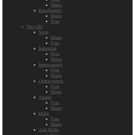
Mann
Bauchnabel
Mann
Frau
Das Ohr
Snug
Mann
Frau
Industrial
Frau
Mann
Innercounch
Frau
Mann
Outercounch
Frau
Mann
Tragus
Frau
Mann
Helix
Frau
Mann
Anti Helix