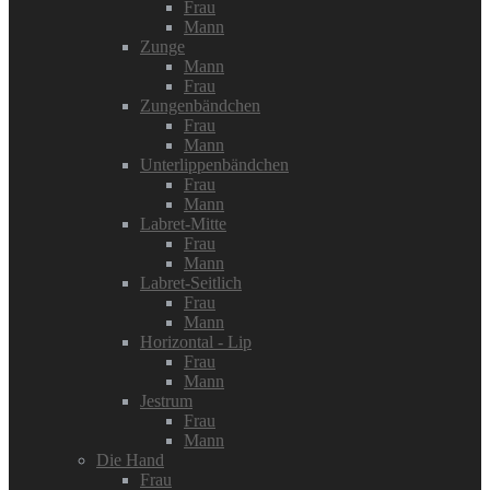
Frau
Mann
Zunge
Mann
Frau
Zungenbändchen
Frau
Mann
Unterlippenbändchen
Frau
Mann
Labret-Mitte
Frau
Mann
Labret-Seitlich
Frau
Mann
Horizontal - Lip
Frau
Mann
Jestrum
Frau
Mann
Die Hand
Frau