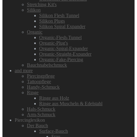
Stretching Kit's
Silikon
Silikon Flesh Tunnel
Silikon Plugs
Silikon Spiral Expander
Organic
Organic-Flesh-Tunnel
Organic-Plug's
Organic-Spiral-Expander
Organic-Straight-Expander
Organic-Fake-Piercing
Bauchnabelschmuck
and more
Piercingpflege
Tattoopflege
Handy-Schmuck
Ringe
Ringe aus Holz
Ringe aus Muscheln & Edelstahl
Hals-Schmuck
Arm-Schmuck
Piercinglexikon
Der Bauch
Surface-Bauch
Frau