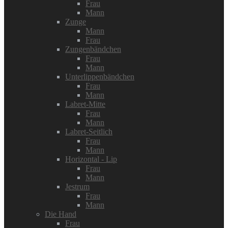
Frau
Mann
Zunge
Mann
Frau
Zungenbändchen
Frau
Mann
Unterlippenbändchen
Frau
Mann
Labret-Mitte
Frau
Mann
Labret-Seitlich
Frau
Mann
Horizontal - Lip
Frau
Mann
Jestrum
Frau
Mann
Die Hand
Frau