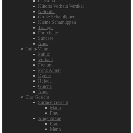
Christina
Klitoris Vorhaut Vertikal
Neferititi
Große Schamlippen
Kleine Schamlippen
Triangle
Fourchette
Suitcase
Anus
Intim-Mann
Public
Vorhaut
Frenum
Prinz Albert
Dydoe
Hafada
Guiche
Anus
Das Gesicht
Surface-Gesicht
Mann
Frau
Augenbraue
Frau
Mann