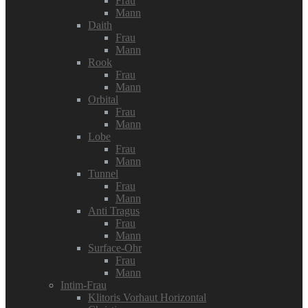
Frau
Mann
Daith
Frau
Mann
Rook
Frau
Mann
Orbital
Frau
Mann
Lobe
Frau
Mann
Tunnel
Frau
Mann
Anti Tragus
Frau
Mann
Surface-Ohr
Frau
Mann
Intim-Frau
Klitoris Vorhaut Horizontal