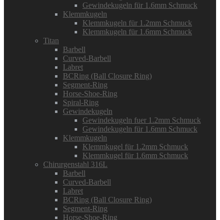
Gewindekugeln für 1.6mm Schmuck
Klemmkugeln
Klemmkugeln für 1.2mm Schmuck
Klemmkugeln für 1.6mm Schmuck
Titan
Barbell
Curved-Barbell
Labret
BCRing (Ball Closure Ring)
Segment-Ring
Horse-Shoe-Ring
Spiral-Ring
Gewindekugeln
Gewindekugeln fuer 1.2mm Schmuck
Gewindekugeln für 1.6mm Schmuck
Klemmkugeln
Klemmkugel für 1.2mm Schmuck
Klemmkugel für 1.6mm Schmuck
Chirurgenstahl 316L
Barbell
Curved-Barbell
Labret
BCRing (Ball Closure Ring)
Segment-Ring
Horse-Shoe-Ring