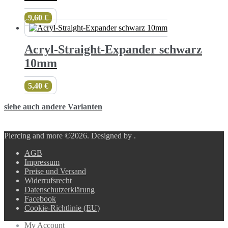
9,60
€
Acryl-Straight-Expander schwarz
10mm
5,40
€
siehe auch andere Varianten
Piercing and more ©2026.
Designed by
.
AGB
Impressum
Preise und Versand
Widerrufsrecht
Datenschutzerklärung
Facebook
Cookie-Richtlinie (EU)
My Account