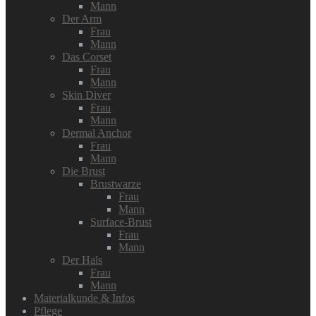
Mann
Der Arm
Frau
Mann
Das Corset
Frau
Mann
Skin Diver
Frau
Mann
Dermal Anchor
Frau
Mann
Die Brust
Brustwarze
Frau
Mann
Surface-Brust
Frau
Mann
Der Hals
Frau
Mann
Materialkunde & Infos
Pflege