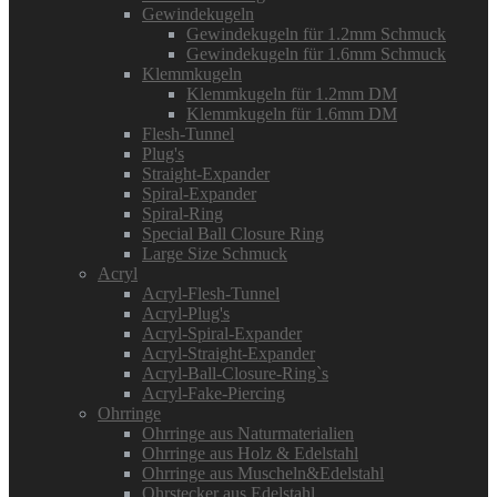
Gewindekugeln
Gewindekugeln für 1.2mm Schmuck
Gewindekugeln für 1.6mm Schmuck
Klemmkugeln
Klemmkugeln für 1.2mm DM
Klemmkugeln für 1.6mm DM
Flesh-Tunnel
Plug's
Straight-Expander
Spiral-Expander
Spiral-Ring
Special Ball Closure Ring
Large Size Schmuck
Acryl
Acryl-Flesh-Tunnel
Acryl-Plug's
Acryl-Spiral-Expander
Acryl-Straight-Expander
Acryl-Ball-Closure-Ring`s
Acryl-Fake-Piercing
Ohrringe
Ohrringe aus Naturmaterialien
Ohrringe aus Holz & Edelstahl
Ohrringe aus Muscheln&Edelstahl
Ohrstecker aus Edelstahl