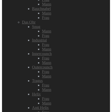
Mann
Bauchnabel
Mann
Frau
Das Ohr
Snug
Mann
Frau
Industrial
Frau
Mann
Innercounch
Frau
Mann
Outercounch
Frau
Mann
Tragus
Frau
Mann
Helix
Frau
Mann
Anti Helix