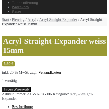
Tattooentfernung
Warenkorb
Kasse
Start
/
Piercing
/
Acryl
/
Acryl-Straight-Expander
/ Acryl-Straight-
Expander weiss 15mm
Acryl-Straight-Expander weiss
15mm
6,60
€
inkl. 20 % MwSt.
zzgl.
Versandkosten
1 vorrätig
Acryl-
In den Warenkorb
Straight-
Artikelnummer:
AC-ST-EX-306
Kategorie:
Acryl-Straight-
Expander
Expander
weiss
15mm
Beschreibung