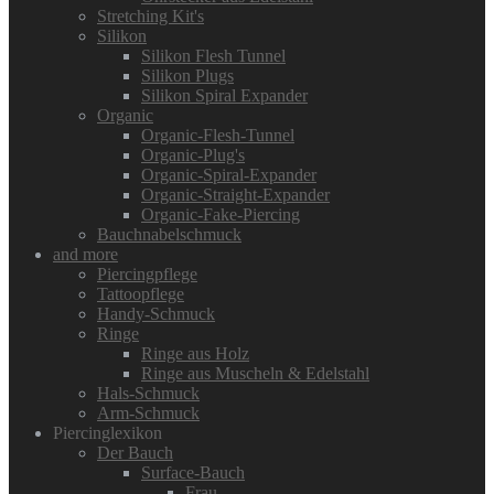
Stretching Kit's
Silikon
Silikon Flesh Tunnel
Silikon Plugs
Silikon Spiral Expander
Organic
Organic-Flesh-Tunnel
Organic-Plug's
Organic-Spiral-Expander
Organic-Straight-Expander
Organic-Fake-Piercing
Bauchnabelschmuck
and more
Piercingpflege
Tattoopflege
Handy-Schmuck
Ringe
Ringe aus Holz
Ringe aus Muscheln & Edelstahl
Hals-Schmuck
Arm-Schmuck
Piercinglexikon
Der Bauch
Surface-Bauch
Frau