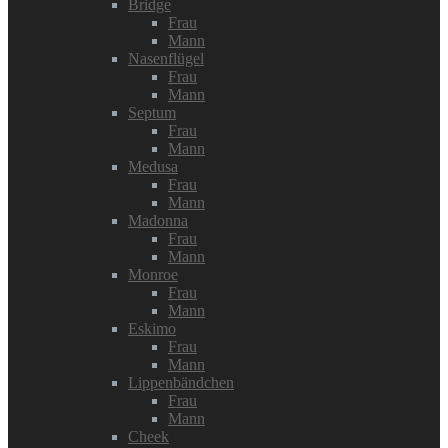
Bridge
Frau
Mann
Nasenflügel
Frau
Mann
Septum
Frau
Mann
Medusa
Frau
Mann
Madonna
Frau
Mann
Monroe
Frau
Mann
Eskimo
Frau
Mann
Lippenbändchen
Frau
Mann
Cheek