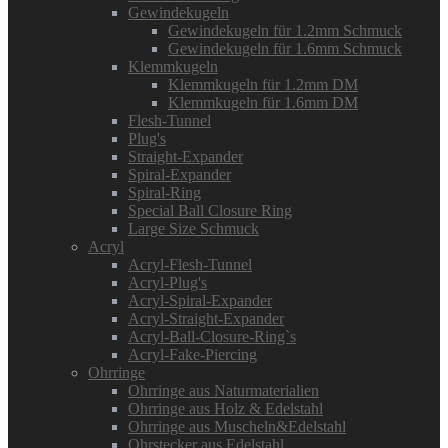
Gewindekugeln
Gewindekugeln für 1.2mm Schmuck
Gewindekugeln für 1.6mm Schmuck
Klemmkugeln
Klemmkugeln für 1.2mm DM
Klemmkugeln für 1.6mm DM
Flesh-Tunnel
Plug's
Straight-Expander
Spiral-Expander
Spiral-Ring
Special Ball Closure Ring
Large Size Schmuck
Acryl
Acryl-Flesh-Tunnel
Acryl-Plug's
Acryl-Spiral-Expander
Acryl-Straight-Expander
Acryl-Ball-Closure-Ring`s
Acryl-Fake-Piercing
Ohrringe
Ohrringe aus Naturmaterialien
Ohrringe aus Holz & Edelstahl
Ohrringe aus Muscheln&Edelstahl
Ohrstecker aus Edelstahl