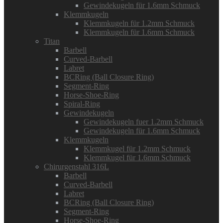
Gewindekugeln für 1.6mm Schmuck
Klemmkugeln
Klemmkugeln für 1.2mm Schmuck
Klemmkugeln für 1.6mm Schmuck
Titan
Barbell
Curved-Barbell
Labret
BCRing (Ball Closure Ring)
Segment-Ring
Horse-Shoe-Ring
Spiral-Ring
Gewindekugeln
Gewindekugeln fuer 1.2mm Schmuck
Gewindekugeln für 1.6mm Schmuck
Klemmkugeln
Klemmkugel für 1.2mm Schmuck
Klemmkugel für 1.6mm Schmuck
Chirurgenstahl 316L
Barbell
Curved-Barbell
Labret
BCRing (Ball Closure Ring)
Segment-Ring
Horse-Shoe-Ring