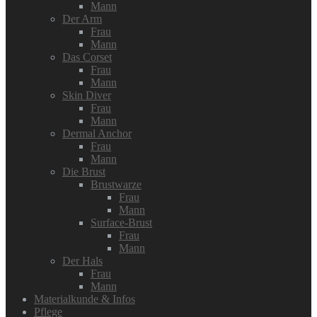
Mann
Der Arm
Frau
Mann
Das Corset
Frau
Mann
Skin Diver
Frau
Mann
Dermal Anchor
Frau
Mann
Die Brust
Brustwarze
Frau
Mann
Surface-Brust
Frau
Mann
Der Hals
Frau
Mann
Materialkunde & Infos
Pflege