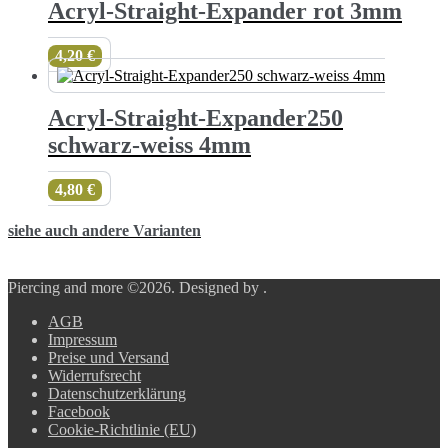
Acryl-Straight-Expander rot 3mm
4,20
€
Acryl-Straight-Expander250
schwarz-weiss 4mm
4,80
€
siehe auch andere Varianten
Piercing and more ©2026.
Designed by
.
AGB
Impressum
Preise und Versand
Widerrufsrecht
Datenschutzerklärung
Facebook
Cookie-Richtlinie (EU)