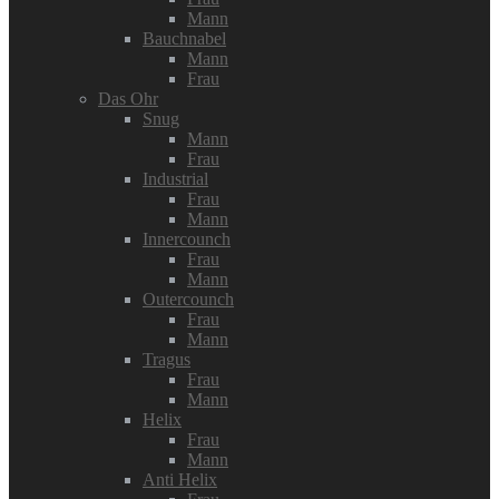
Mann
Bauchnabel
Mann
Frau
Das Ohr
Snug
Mann
Frau
Industrial
Frau
Mann
Innercounch
Frau
Mann
Outercounch
Frau
Mann
Tragus
Frau
Mann
Helix
Frau
Mann
Anti Helix