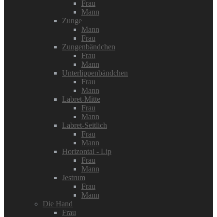
Frau
Mann
Zunge
Mann
Frau
Zungenbändchen
Frau
Mann
Unterlippenbändchen
Frau
Mann
Labret-Mitte
Frau
Mann
Labret-Seitlich
Frau
Mann
Horizontal - Lip
Frau
Mann
Jestrum
Frau
Mann
Die Hand
Frau