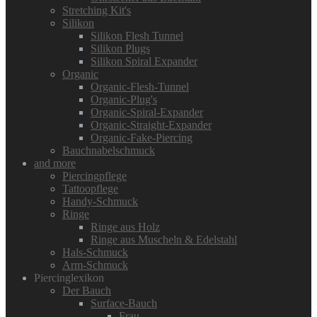
Stretching Kit's
Silikon
Silikon Flesh Tunnel
Silikon Plugs
Silikon Spiral Expander
Organic
Organic-Flesh-Tunnel
Organic-Plug's
Organic-Spiral-Expander
Organic-Straight-Expander
Organic-Fake-Piercing
Bauchnabelschmuck
and more
Piercingpflege
Tattoopflege
Handy-Schmuck
Ringe
Ringe aus Holz
Ringe aus Muscheln & Edelstahl
Hals-Schmuck
Arm-Schmuck
Piercinglexikon
Der Bauch
Surface-Bauch
Frau