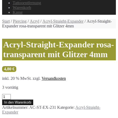
Tattooentfernung
Warenkorb
Kasse
Start
/
Piercing
/
Acryl
/
Acryl-Straight-Expander
/ Acryl-Straight-
Expander rosa-transparent mit Glitzer 4mm
Acryl-Straight-Expander rosa-
transparent mit Glitzer 4mm
4,80
€
inkl. 20 % MwSt.
zzgl.
Versandkosten
3 vorrätig
Acryl-
Straight-
In den Warenkorb
Expander
Artikelnummer:
AC-ST-EX-231
Kategorie:
Acryl-Straight-
rosa-
Expander
transparent