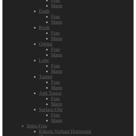
Frau
Mann
Daith
Frau
Mann
Rook
Frau
Mann
Orbital
Frau
Mann
Lobe
Frau
Mann
Tunnel
Frau
Mann
Anti Tragus
Frau
Mann
Surface-Ohr
Frau
Mann
Intim-Frau
Klitoris Vorhaut Horizontal