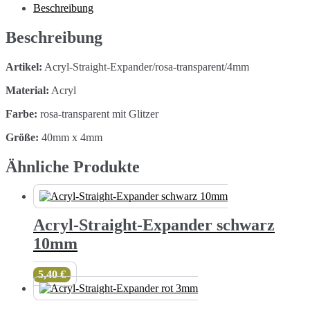
mit
Beschreibung
Glitzer
4mm
Beschreibung
Menge
Artikel:
Acryl-Straight-Expander/rosa-transparent/4mm
Material:
Acryl
Farbe:
rosa-transparent mit Glitzer
Größe:
40mm x 4mm
Ähnliche Produkte
Acryl-Straight-Expander schwarz
10mm
5,40
€