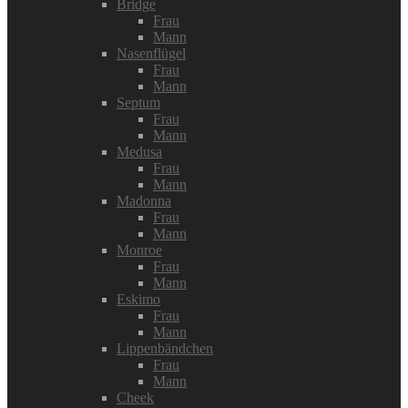
Bridge
Frau
Mann
Nasenflügel
Frau
Mann
Septum
Frau
Mann
Medusa
Frau
Mann
Madonna
Frau
Mann
Monroe
Frau
Mann
Eskimo
Frau
Mann
Lippenbändchen
Frau
Mann
Cheek