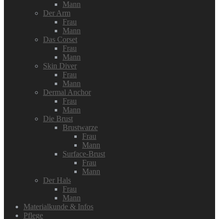
Mann
Der Arm
Frau
Mann
Das Corset
Frau
Mann
Skin Diver
Frau
Mann
Dermal Anchor
Frau
Mann
Die Brust
Brustwarze
Frau
Mann
Surface-Brust
Frau
Mann
Der Hals
Frau
Mann
Materialkunde & Infos
Pflege