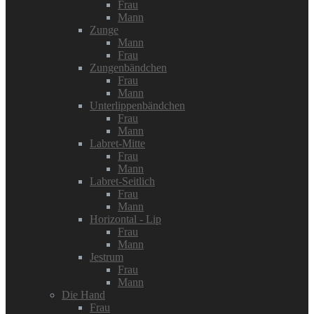
Frau
Mann
Zunge
Mann
Frau
Zungenbändchen
Frau
Mann
Unterlippenbändchen
Frau
Mann
Labret-Mitte
Frau
Mann
Labret-Seitlich
Frau
Mann
Horizontal - Lip
Frau
Mann
Jestrum
Frau
Mann
Die Hand
Frau