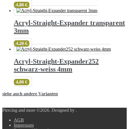
4,80
€
Acryl-Straight-Expander trans­pa­rent
3mm
4,20
€
Acryl-Straight-Expander252
schwarz-weiss 4mm
4,80
€
siehe auch andere Varianten
Piercing and more ©2026.
Designed by
.
AGB
Impressum