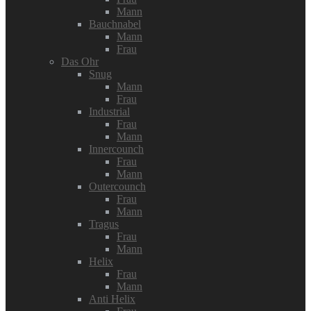
Mann
Bauchnabel
Mann
Frau
Das Ohr
Snug
Mann
Frau
Industrial
Frau
Mann
Innercounch
Frau
Mann
Outercounch
Frau
Mann
Tragus
Frau
Mann
Helix
Frau
Mann
Anti Helix