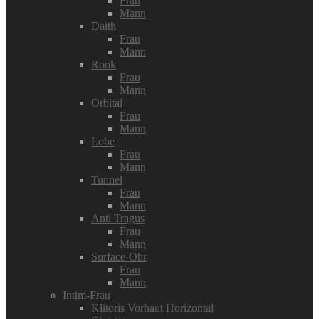
Frau
Mann
Daith
Frau
Mann
Rook
Frau
Mann
Orbital
Frau
Mann
Lobe
Frau
Mann
Tunnel
Frau
Mann
Anti Tragus
Frau
Mann
Surface-Ohr
Frau
Mann
Intim-Frau
Klitoris Vorhaut Horizontal