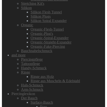
Stretching Kit's
Silikon
Silikon Flesh Tunnel
Silikon Plugs
Silikon Spiral Expander
Organic
Organic-Flesh-Tunnel
Organic-Plug's
Organic-Spiral-Expander
Organic-Straight-Expander
Organic-Fake-Piercing
Bauchnabelschmuck
and more
Piercingpflege
Tattoopflege
Handy-Schmuck
Ringe
Ringe aus Holz
Ringe aus Muscheln & Edelstahl
Hals-Schmuck
Arm-Schmuck
Piercinglexikon
Der Bauch
Surface-Bauch
Frau