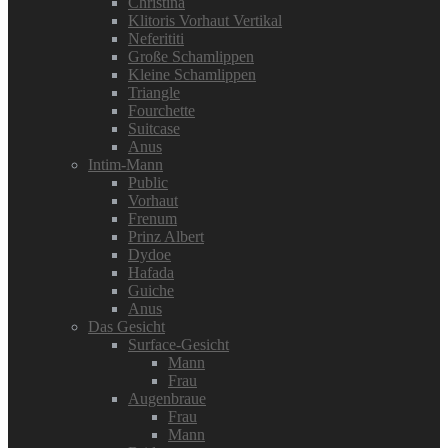
Christina
Klitoris Vorhaut Vertikal
Neferititi
Große Schamlippen
Kleine Schamlippen
Triangle
Fourchette
Suitcase
Anus
Intim-Mann
Public
Vorhaut
Frenum
Prinz Albert
Dydoe
Hafada
Guiche
Anus
Das Gesicht
Surface-Gesicht
Mann
Frau
Augenbraue
Frau
Mann