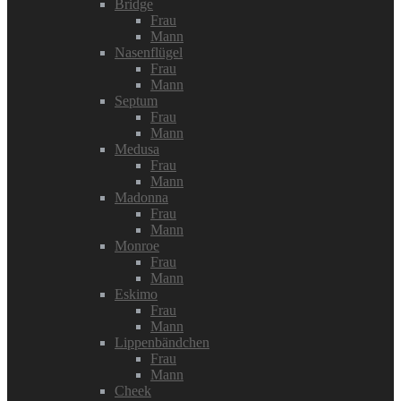
Bridge
Frau
Mann
Nasenflügel
Frau
Mann
Septum
Frau
Mann
Medusa
Frau
Mann
Madonna
Frau
Mann
Monroe
Frau
Mann
Eskimo
Frau
Mann
Lippenbändchen
Frau
Mann
Cheek