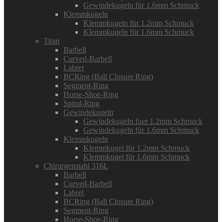
Gewindekugeln für 1.6mm Schmuck
Klemmkugeln
Klemmkugeln für 1.2mm Schmuck
Klemmkugeln für 1.6mm Schmuck
Titan
Barbell
Curved-Barbell
Labret
BCRing (Ball Closure Ring)
Segment-Ring
Horse-Shoe-Ring
Spiral-Ring
Gewindekugeln
Gewindekugeln fuer 1.2mm Schmuck
Gewindekugeln für 1.6mm Schmuck
Klemmkugeln
Klemmkugel für 1.2mm Schmuck
Klemmkugel für 1.6mm Schmuck
Chirurgenstahl 316L
Barbell
Curved-Barbell
Labret
BCRing (Ball Closure Ring)
Segment-Ring
Horse-Shoe-Ring