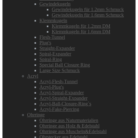
Gewindekugeln
Gewindekugeln für 1.2mm Schmuck
Gewindekugeln für 1.6mm Schmuck
Klemmkugeln
Klemmkugeln für 1.2mm DM
Klemmkugeln für 1.6mm DM
Flesh-Tunnel
Plug's
Straight-Expander
Spiral-Expander
Spiral-Ring
Special Ball Closure Ring
Large Size Schmuck
Acryl
Acryl-Flesh-Tunnel
Acryl-Plug's
Acryl-Spiral-Expander
Acryl-Straight-Expander
Acryl-Ball-Closure-Ring`s
Acryl-Fake-Piercing
Ohrringe
Ohrringe aus Naturmaterialien
Ohrringe aus Holz & Edelstahl
Ohrringe aus Muscheln&Edelstahl
Ohrstecker aus Edelstahl