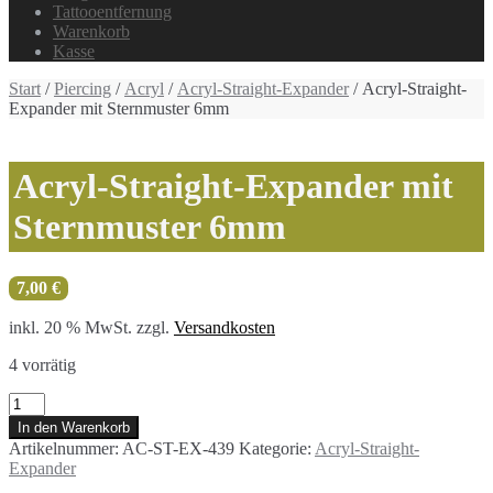
Tattooentfernung
Warenkorb
Kasse
Start
/
Piercing
/
Acryl
/
Acryl-Straight-Expander
/ Acryl-Straight-
Expander mit Sternmuster 6mm
Acryl-Straight-Expander mit
Sternmuster 6mm
7,00
€
inkl. 20 % MwSt.
zzgl.
Versandkosten
4 vorrätig
Acryl-
Straight-
In den Warenkorb
Expander
Artikelnummer:
AC-ST-EX-439
Kategorie:
Acryl-Straight-
mit
Expander
Sternmuster