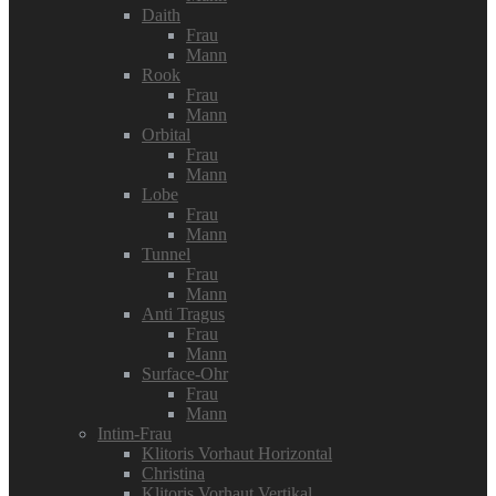
Daith
Frau
Mann
Rook
Frau
Mann
Orbital
Frau
Mann
Lobe
Frau
Mann
Tunnel
Frau
Mann
Anti Tragus
Frau
Mann
Surface-Ohr
Frau
Mann
Intim-Frau
Klitoris Vorhaut Horizontal
Christina
Klitoris Vorhaut Vertikal