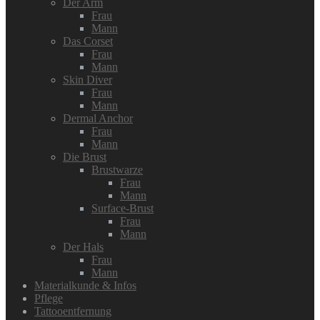
Der Arm
Frau
Mann
Das Corset
Frau
Mann
Skin Diver
Frau
Mann
Dermal Anchor
Frau
Mann
Die Brust
Brustwarze
Frau
Mann
Surface-Brust
Frau
Mann
Der Hals
Frau
Mann
Materialkunde & Infos
Pflege
Tattooentfernung