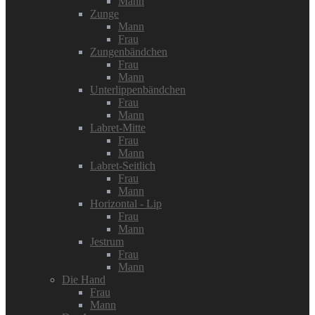
Mann
Zunge
Mann
Frau
Zungenbändchen
Frau
Mann
Unterlippenbändchen
Frau
Mann
Labret-Mitte
Frau
Mann
Labret-Seitlich
Frau
Mann
Horizontal - Lip
Frau
Mann
Jestrum
Frau
Mann
Die Hand
Frau
Mann