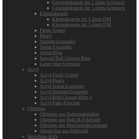
Gewindekugeln für 1.2mm Schmuck
Gewindekugeln für 1.6mm Schmuck
Klemmkugeln
Klemmkugeln für 1.2mm DM
Klemmkugeln für 1.6mm DM
Flesh-Tunnel
Plug's
Straight-Expander
Spiral-Expander
Spiral-Ring
Special Ball Closure Ring
Large Size Schmuck
Acryl
Acryl-Flesh-Tunnel
Acryl-Plug's
Acryl-Spiral-Expander
Acryl-Straight-Expander
Acryl-Ball-Closure-Ring`s
Acryl-Fake-Piercing
Ohrringe
Ohrringe aus Naturmaterialien
Ohrringe aus Holz & Edelstahl
Ohrringe aus Muscheln&Edelstahl
Ohrstecker aus Edelstahl
Stretching Kit's