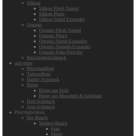
Silikon
Silikon Flesh Tunnel
Silikon Plugs
Silikon Spiral Expander
Organic
Organic-Flesh-Tunnel
Organic-Plug's
Organic-Spiral-Expander
Organic-Straight-Expander
Organic-Fake-Piercing
Bauchnabelschmuck
and more
Piercingpflege
Tattoopflege
Handy-Schmuck
Ringe
Ringe aus Holz
Ringe aus Muscheln & Edelstahl
Hals-Schmuck
Arm-Schmuck
Piercinglexikon
Der Bauch
Surface-Bauch
Frau
Mann