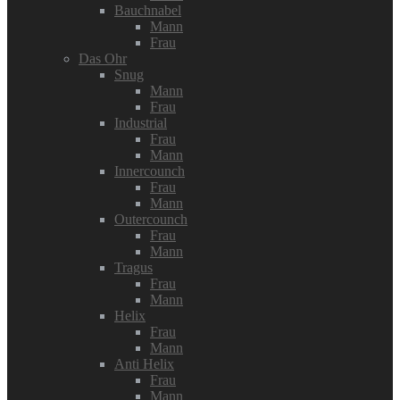
Bauchnabel
Mann
Frau
Das Ohr
Snug
Mann
Frau
Industrial
Frau
Mann
Innercounch
Frau
Mann
Outercounch
Frau
Mann
Tragus
Frau
Mann
Helix
Frau
Mann
Anti Helix
Frau
Mann