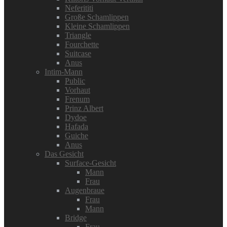
Neferititi
Große Schamlippen
Kleine Schamlippen
Triangle
Fourchette
Suitcase
Anus
Intim-Mann
Public
Vorhaut
Frenum
Prinz Albert
Dydoe
Hafada
Guiche
Anus
Das Gesicht
Surface-Gesicht
Mann
Frau
Augenbraue
Frau
Mann
Bridge
Frau