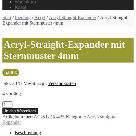
Warenkorb
Kasse
Start
/
Piercing
/
Acryl
/
Acryl-Straight-Expander
/ Acryl-Straight-
Expander mit Sternmuster 4mm
Acryl-Straight-Expander mit
Sternmuster 4mm
5,00
€
inkl. 20 % MwSt.
zzgl.
Versandkosten
4 vorrätig
Acryl-
Straight-
In den Warenkorb
Expander
Artikelnummer:
AC-ST-EX-435
Kategorie:
Acryl-Straight-
mit
Expander
Sternmuster
4mm
Beschreibung