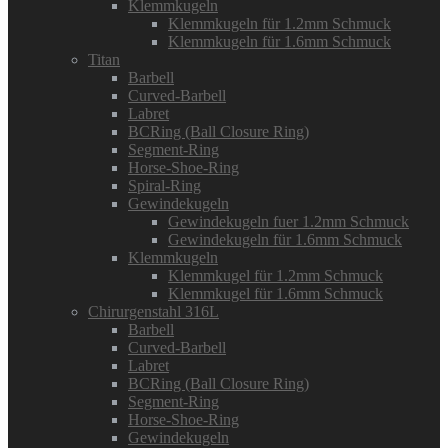
Klemmkugeln
Klemmkugeln für 1.2mm Schmuck
Klemmkugeln für 1.6mm Schmuck
Titan
Barbell
Curved-Barbell
Labret
BCRing (Ball Closure Ring)
Segment-Ring
Horse-Shoe-Ring
Spiral-Ring
Gewindekugeln
Gewindekugeln fuer 1.2mm Schmuck
Gewindekugeln für 1.6mm Schmuck
Klemmkugeln
Klemmkugel für 1.2mm Schmuck
Klemmkugel für 1.6mm Schmuck
Chirurgenstahl 316L
Barbell
Curved-Barbell
Labret
BCRing (Ball Closure Ring)
Segment-Ring
Horse-Shoe-Ring
Gewindekugeln