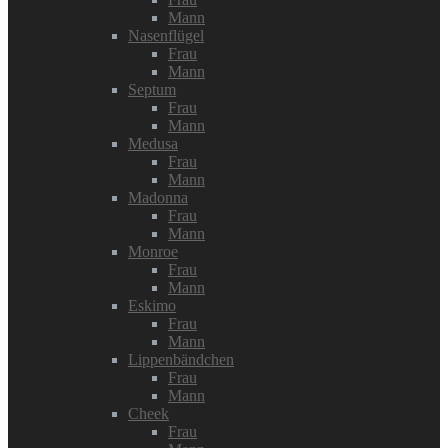
Mann
Nasenflügel
Frau
Mann
Septum
Frau
Mann
Medusa
Frau
Mann
Madonna
Frau
Mann
Monroe
Frau
Mann
Eskimo
Frau
Mann
Lippenbändchen
Frau
Mann
Cheek
Frau