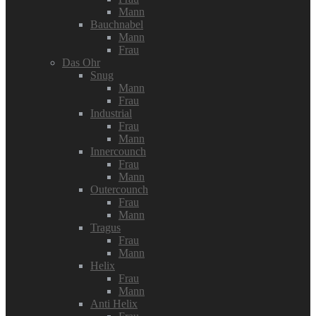
Mann
Bauchnabel
Mann
Frau
Das Ohr
Snug
Mann
Frau
Industrial
Frau
Mann
Innercounch
Frau
Mann
Outercounch
Frau
Mann
Tragus
Frau
Mann
Helix
Frau
Mann
Anti Helix