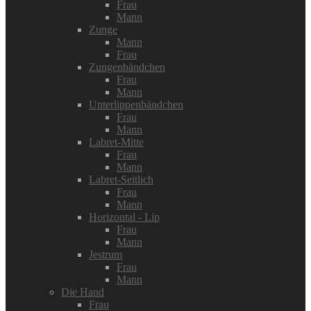
Frau
Mann
Zunge
Mann
Frau
Zungenbändchen
Frau
Mann
Unterlippenbändchen
Frau
Mann
Labret-Mitte
Frau
Mann
Labret-Seitlich
Frau
Mann
Horizontal - Lip
Frau
Mann
Jestrum
Frau
Mann
Die Hand
Frau