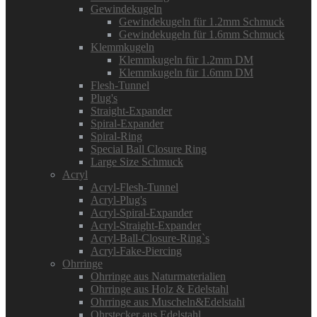
Gewindekugeln
Gewindekugeln für 1.2mm Schmuck
Gewindekugeln für 1.6mm Schmuck
Klemmkugeln
Klemmkugeln für 1.2mm DM
Klemmkugeln für 1.6mm DM
Flesh-Tunnel
Plug's
Straight-Expander
Spiral-Expander
Spiral-Ring
Special Ball Closure Ring
Large Size Schmuck
Acryl
Acryl-Flesh-Tunnel
Acryl-Plug's
Acryl-Spiral-Expander
Acryl-Straight-Expander
Acryl-Ball-Closure-Ring`s
Acryl-Fake-Piercing
Ohrringe
Ohrringe aus Naturmaterialien
Ohrringe aus Holz & Edelstahl
Ohrringe aus Muscheln&Edelstahl
Ohrstecker aus Edelstahl