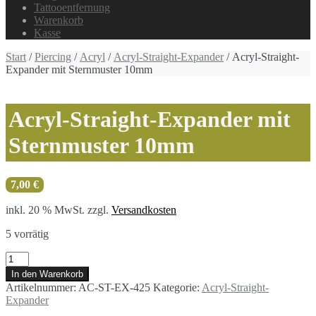
Tattooentfernung
Warenkorb
Kasse
Start
/
Piercing
/
Acryl
/
Acryl-Straight-Expander
/ Acryl-Straight-
Expander mit Sternmuster 10mm
Acryl-Straight-Expander mit
Sternmuster 10mm
7,00
€
inkl. 20 % MwSt.
zzgl.
Versandkosten
5 vorrätig
Acryl-
Straight-
In den Warenkorb
Expander
Artikelnummer:
AC-ST-EX-425
Kategorie:
Acryl-Straight-
mit
Expander
Sternmuster