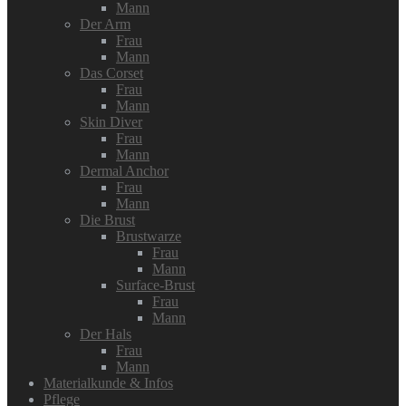
Mann
Der Arm
Frau
Mann
Das Corset
Frau
Mann
Skin Diver
Frau
Mann
Dermal Anchor
Frau
Mann
Die Brust
Brustwarze
Frau
Mann
Surface-Brust
Frau
Mann
Der Hals
Frau
Mann
Materialkunde & Infos
Pflege