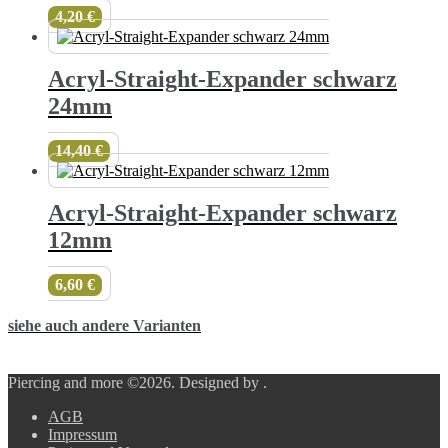
4,20
€
Acryl-Straight-Expander schwarz
24mm
14,40
€
Acryl-Straight-Expander schwarz
12mm
6,60
€
siehe auch andere Varianten
Piercing and more ©2026.
Designed by
.
AGB
Impressum