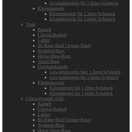
Gewindekugeln für 1.6mm Schmuck
Klemmkugeln
Klemmkugeln für 1.2mm Schmuck
Klemmkugeln für 1.6mm Schmuck
Titan
Barbell
Curved-Barbell
Labret
BCRing (Ball Closure Ring)
Segment-Ring
Horse-Shoe-Ring
Spiral-Ring
Gewindekugeln
Gewindekugeln fuer 1.2mm Schmuck
Gewindekugeln für 1.6mm Schmuck
Klemmkugeln
Klemmkugel für 1.2mm Schmuck
Klemmkugel für 1.6mm Schmuck
Chirurgenstahl 316L
Barbell
Curved-Barbell
Labret
BCRing (Ball Closure Ring)
Segment-Ring
Horse-Shoe-Ring