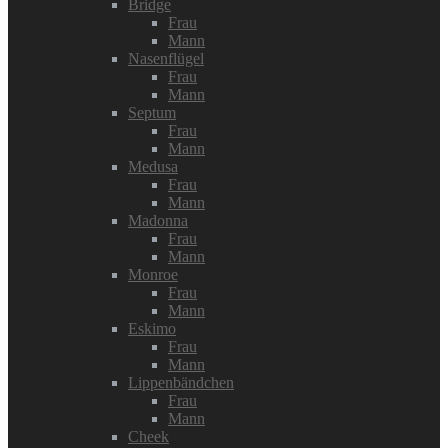
Bridge
Frau
Mann
Nasenflügel
Frau
Mann
Septum
Frau
Mann
Medusa
Frau
Mann
Madonna
Frau
Mann
Monroe
Frau
Mann
Eskimo
Frau
Mann
Lippenbändchen
Frau
Mann
Cheek