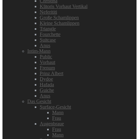
Christina
Klitoris Vorhaut Vertikal
Neferititi
Große Schamlippen
Kleine Schamlippen
Triangle
Fourchette
Suitcase
Anus
Intim-Mann
Public
Vorhaut
Frenum
Prinz Albert
Dydoe
Hafada
Guiche
Anus
Das Gesicht
Surface-Gesicht
Mann
Frau
Augenbraue
Frau
Mann