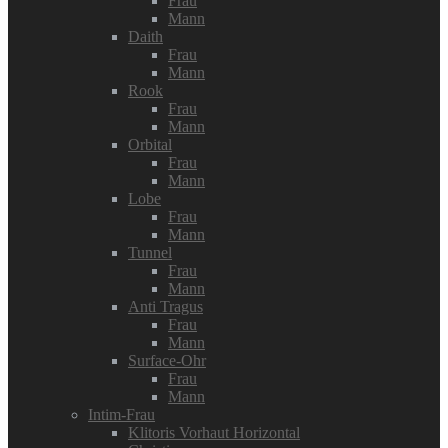
Frau
Mann
Daith
Frau
Mann
Rook
Frau
Mann
Orbital
Frau
Mann
Lobe
Frau
Mann
Tunnel
Frau
Mann
Anti Tragus
Frau
Mann
Surface-Ohr
Frau
Mann
Intim-Frau
Klitoris Vorhaut Horizontal