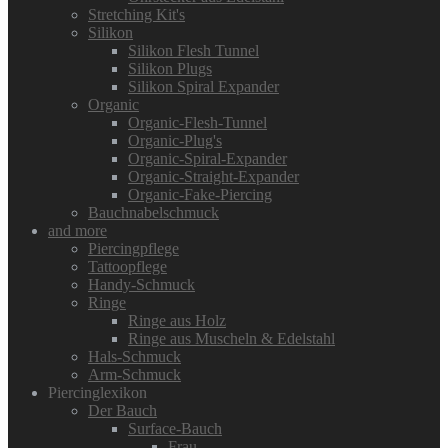
Stretching Kit's
Silikon
Silikon Flesh Tunnel
Silikon Plugs
Silikon Spiral Expander
Organic
Organic-Flesh-Tunnel
Organic-Plug's
Organic-Spiral-Expander
Organic-Straight-Expander
Organic-Fake-Piercing
Bauchnabelschmuck
and more
Piercingpflege
Tattoopflege
Handy-Schmuck
Ringe
Ringe aus Holz
Ringe aus Muscheln & Edelstahl
Hals-Schmuck
Arm-Schmuck
Piercinglexikon
Der Bauch
Surface-Bauch
Frau