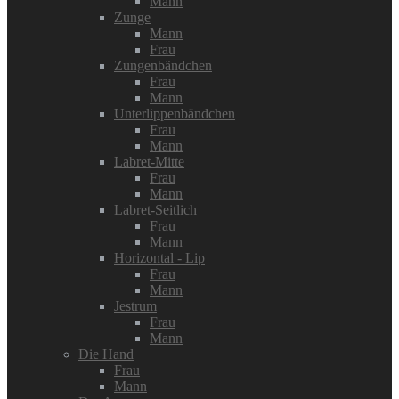
Mann
Zunge
Mann
Frau
Zungenbändchen
Frau
Mann
Unterlippenbändchen
Frau
Mann
Labret-Mitte
Frau
Mann
Labret-Seitlich
Frau
Mann
Horizontal - Lip
Frau
Mann
Jestrum
Frau
Mann
Die Hand
Frau
Mann