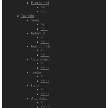
Bauchnabel
Mann
Frau
Das Ohr
Snug
Mann
Frau
Industrial
Frau
Mann
Innercounch
Frau
Mann
Outercounch
Frau
Mann
Tragus
Frau
Mann
Helix
Frau
Mann
Anti Helix
Frau
Mann