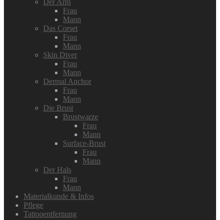
Der Arm
Frau
Mann
Das Corset
Frau
Mann
Skin Diver
Frau
Mann
Dermal Anchor
Frau
Mann
Die Brust
Brustwarze
Frau
Mann
Surface-Brust
Frau
Mann
Der Hals
Frau
Mann
Materialkunde & Infos
Pflege
Tattooentfernung