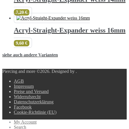
7,20
€
Acryl-Straight-Expander weiss 16mm
9,60
€
siehe auch andere Varianten
Piercing and more ©2026.
Designed by
.
AGB
Impressum
Preise und Versand
Widerrufsrecht
Datenschutzerklärung
Facebook
Cookie-Richtlinie (EU)
My Account
Search