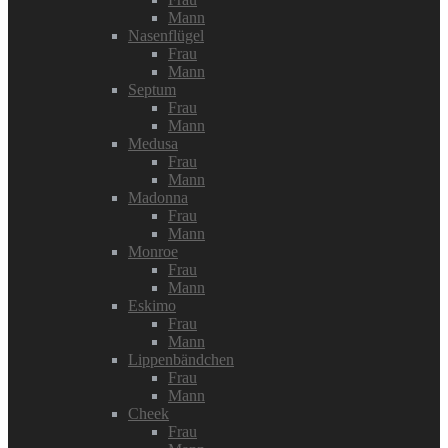
Mann
Nasenflügel
Frau
Mann
Septum
Frau
Mann
Medusa
Frau
Mann
Madonna
Frau
Mann
Monroe
Frau
Mann
Eskimo
Frau
Mann
Lippenbändchen
Frau
Mann
Cheek
Frau