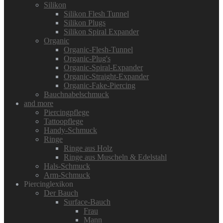
Silikon
Silikon Flesh Tunnel
Silikon Plugs
Silikon Spiral Expander
Organic
Organic-Flesh-Tunnel
Organic-Plug's
Organic-Spiral-Expander
Organic-Straight-Expander
Organic-Fake-Piercing
Bauchnabelschmuck
and more
Piercingpflege
Tattoopflege
Handy-Schmuck
Ringe
Ringe aus Holz
Ringe aus Muscheln & Edelstahl
Hals-Schmuck
Arm-Schmuck
Piercinglexikon
Der Bauch
Surface-Bauch
Frau
Mann