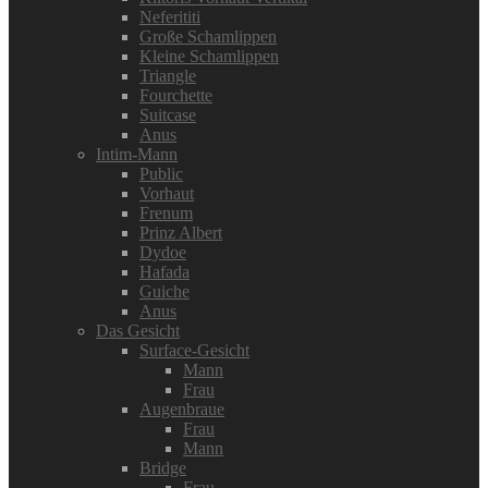
Neferititi
Große Schamlippen
Kleine Schamlippen
Triangle
Fourchette
Suitcase
Anus
Intim-Mann
Public
Vorhaut
Frenum
Prinz Albert
Dydoe
Hafada
Guiche
Anus
Das Gesicht
Surface-Gesicht
Mann
Frau
Augenbraue
Frau
Mann
Bridge
Frau