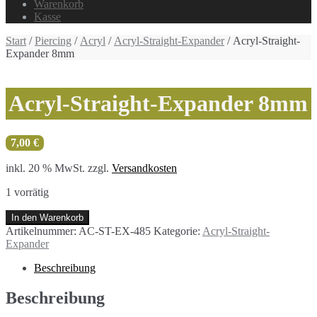
Warenkorb
Kasse
Start
/
Piercing
/
Acryl
/
Acryl-Straight-Expander
/ Acryl-Straight-
Expander 8mm
Acryl-Straight-Expander 8mm
7,00
€
inkl. 20 % MwSt.
zzgl.
Versandkosten
1 vorrätig
Acryl-
In den Warenkorb
Straight-
Artikelnummer:
AC-ST-EX-485
Kategorie:
Acryl-Straight-
Expander
Expander
8mm
Menge
Beschreibung
Beschreibung