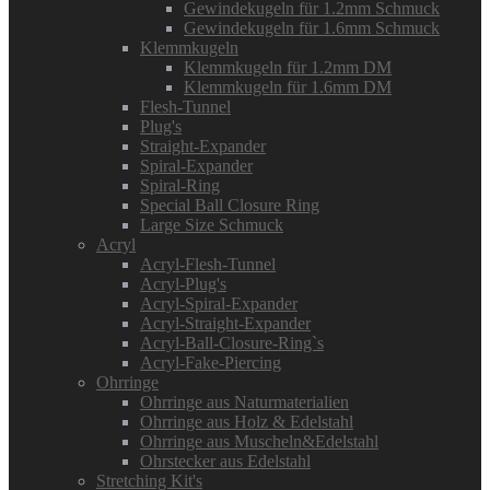
Gewindekugeln für 1.2mm Schmuck
Gewindekugeln für 1.6mm Schmuck
Klemmkugeln
Klemmkugeln für 1.2mm DM
Klemmkugeln für 1.6mm DM
Flesh-Tunnel
Plug's
Straight-Expander
Spiral-Expander
Spiral-Ring
Special Ball Closure Ring
Large Size Schmuck
Acryl
Acryl-Flesh-Tunnel
Acryl-Plug's
Acryl-Spiral-Expander
Acryl-Straight-Expander
Acryl-Ball-Closure-Ring`s
Acryl-Fake-Piercing
Ohrringe
Ohrringe aus Naturmaterialien
Ohrringe aus Holz & Edelstahl
Ohrringe aus Muscheln&Edelstahl
Ohrstecker aus Edelstahl
Stretching Kit's