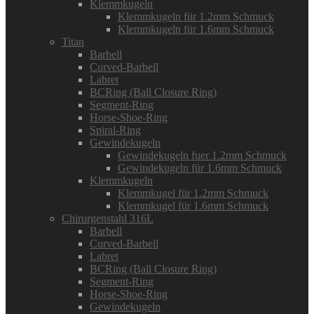
Klemmkugeln
Klemmkugeln für 1.2mm Schmuck
Klemmkugeln für 1.6mm Schmuck
Titan
Barbell
Curved-Barbell
Labret
BCRing (Ball Closure Ring)
Segment-Ring
Horse-Shoe-Ring
Spiral-Ring
Gewindekugeln
Gewindekugeln fuer 1.2mm Schmuck
Gewindekugeln für 1.6mm Schmuck
Klemmkugeln
Klemmkugel für 1.2mm Schmuck
Klemmkugel für 1.6mm Schmuck
Chirurgenstahl 316L
Barbell
Curved-Barbell
Labret
BCRing (Ball Closure Ring)
Segment-Ring
Horse-Shoe-Ring
Gewindekugeln