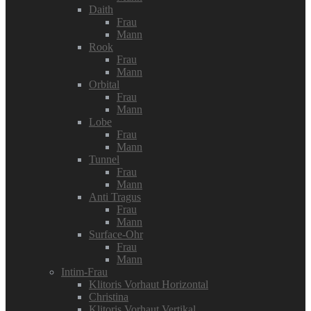
Daith
Frau
Mann
Rook
Frau
Mann
Orbital
Frau
Mann
Lobe
Frau
Mann
Tunnel
Frau
Mann
Anti Tragus
Frau
Mann
Surface-Ohr
Frau
Mann
Intim-Frau
Klitoris Vorhaut Horizontal
Christina
Klitoris Vorhaut Vertikal