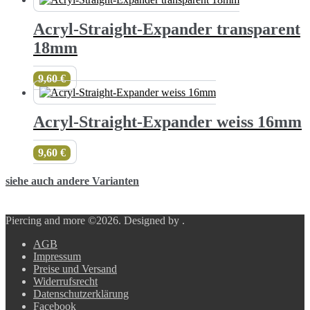
Acryl-Straight-Expander transparent
18mm
9,60
€
Acryl-Straight-Expander weiss 16mm
9,60
€
siehe auch andere Varianten
Piercing and more ©2026.
Designed by
.
AGB
Impressum
Preise und Versand
Widerrufsrecht
Datenschutzerklärung
Facebook