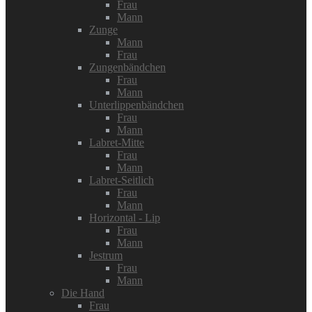
Frau
Mann
Zunge
Mann
Frau
Zungenbändchen
Frau
Mann
Unterlippenbändchen
Frau
Mann
Labret-Mitte
Frau
Mann
Labret-Seitlich
Frau
Mann
Horizontal - Lip
Frau
Mann
Jestrum
Frau
Mann
Die Hand
Frau