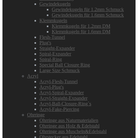
Gewindekugeln
Gewindekugeln für 1.2mm Schmuck
Gewindekugeln für 1.6mm Schmuck
Klemmkugeln
Klemmkugeln für 1.2mm DM
Klemmkugeln für 1.6mm DM
Flesh-Tunnel
Plug's
Straight-Expander
Spiral-Expander
Spiral-Ring
Special Ball Closure Ring
Large Size Schmuck
Acryl
Acryl-Flesh-Tunnel
Acryl-Plug's
Acryl-Spiral-Expander
Acryl-Straight-Expander
Acryl-Ball-Closure-Ring`s
Acryl-Fake-Piercing
Ohrringe
Ohrringe aus Naturmaterialien
Ohrringe aus Holz & Edelstahl
Ohrringe aus Muscheln&Edelstahl
Ohrstecker aus Edelstahl