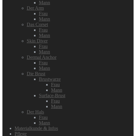
Mann
Der Arm
Frau
Mann
Das Corset
Frau
Mann
Skin Diver
Frau
Mann
Dermal Anchor
Frau
Mann
Die Brust
Brustwarze
Frau
Mann
Surface-Brust
Frau
Mann
Der Hals
Frau
Mann
Materialkunde & Infos
Pflege