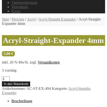
Tattooentfernung
Warenkorb
Kasse
Start
/
Piercing
/
Acryl
/
Acryl-Straight-Expander
/ Acryl-Straight-
Expander 4mm
Acryl-Straight-Expander 4mm
5,00
€
inkl. 20 % MwSt.
zzgl.
Versandkosten
3 vorrätig
Acryl-
Straight-
In den Warenkorb
Expander
Artikelnummer:
AC-ST-EX-494
Kategorie:
Acryl-Straight-
4mm
Expander
Menge
Beschreibung