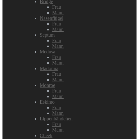
Bridge
Frau
Mann
Nasenflügel
Frau
Mann
Septum
Frau
Mann
Medusa
Frau
Mann
Madonna
Frau
Mann
Monroe
Frau
Mann
Eskimo
Frau
Mann
Lippenbändchen
Frau
Mann
Cheek