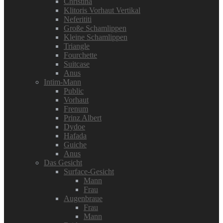
Christina
Klitoris Vorhaut Vertikal
Neferititi
Große Schamlippen
Kleine Schamlippen
Triangle
Fourchette
Suitcase
Anus
Intim-Mann
Public
Vorhaut
Frenum
Prinz Albert
Dydoe
Hafada
Guiche
Anus
Das Gesicht
Surface-Gesicht
Mann
Frau
Augenbraue
Frau
Mann