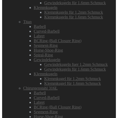
Gewindekugeln für 1.6mm Schmuck
Klemmkugeln
Klemmkugeln für 1.2mm Schmuck
Klemmkugeln für 1.6mm Schmuck
Titan
Barbell
Curved-Barbell
Labret
BCRing (Ball Closure Ring)
Segment-Ring
Horse-Shoe-Ring
Spiral-Ring
Gewindekugeln
Gewindekugeln fuer 1.2mm Schmuck
Gewindekugeln für 1.6mm Schmuck
Klemmkugeln
Klemmkugel für 1.2mm Schmuck
Klemmkugel für 1.6mm Schmuck
Chirurgenstahl 316L
Barbell
Curved-Barbell
Labret
BCRing (Ball Closure Ring)
Segment-Ring
Horse-Shoe-Ring