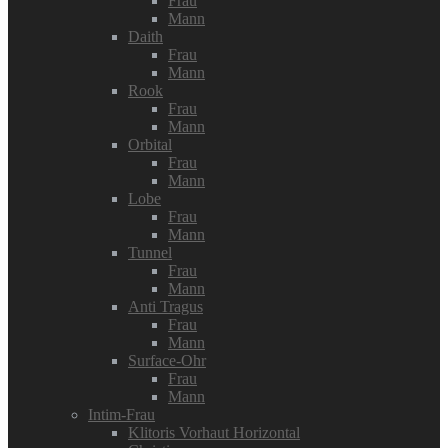
Frau
Mann
Daith
Frau
Mann
Rook
Frau
Mann
Orbital
Frau
Mann
Lobe
Frau
Mann
Tunnel
Frau
Mann
Anti Tragus
Frau
Mann
Surface-Ohr
Frau
Mann
Intim-Frau
Klitoris Vorhaut Horizontal