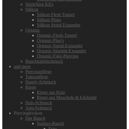
Stretching Kit's
Silikon
Silikon Flesh Tunnel
Silikon Plugs
Silikon Spiral Expander
Organic
Organic-Flesh-Tunnel
Organic-Plug's
Organic-Spiral-Expander
Organic-Straight-Expander
Organic-Fake-Piercing
Bauchnabelschmuck
and more
Piercingpflege
Tattoopflege
Handy-Schmuck
Ringe
Ringe aus Holz
Ringe aus Muscheln & Edelstahl
Hals-Schmuck
Arm-Schmuck
Piercinglexikon
Der Bauch
Surface-Bauch
Frau