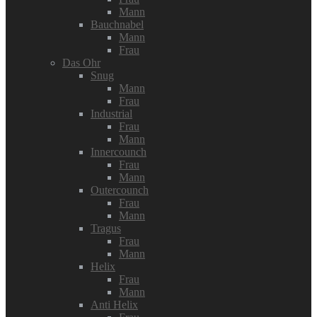
Mann
Bauchnabel
Mann
Frau
Das Ohr
Snug
Mann
Frau
Industrial
Frau
Mann
Innercounch
Frau
Mann
Outercounch
Frau
Mann
Tragus
Frau
Mann
Helix
Frau
Mann
Anti Helix