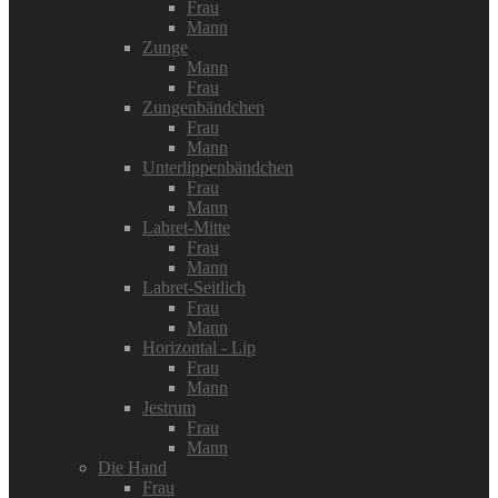
Frau
Mann
Zunge
Mann
Frau
Zungenbändchen
Frau
Mann
Unterlippenbändchen
Frau
Mann
Labret-Mitte
Frau
Mann
Labret-Seitlich
Frau
Mann
Horizontal - Lip
Frau
Mann
Jestrum
Frau
Mann
Die Hand
Frau