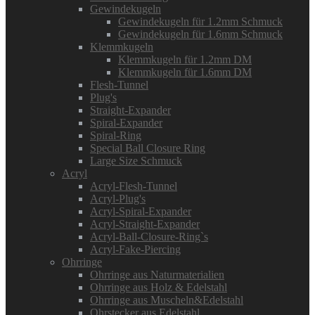
Gewindekugeln
Gewindekugeln für 1.2mm Schmuck
Gewindekugeln für 1.6mm Schmuck
Klemmkugeln
Klemmkugeln für 1.2mm DM
Klemmkugeln für 1.6mm DM
Flesh-Tunnel
Plug's
Straight-Expander
Spiral-Expander
Spiral-Ring
Special Ball Closure Ring
Large Size Schmuck
Acryl
Acryl-Flesh-Tunnel
Acryl-Plug's
Acryl-Spiral-Expander
Acryl-Straight-Expander
Acryl-Ball-Closure-Ring`s
Acryl-Fake-Piercing
Ohrringe
Ohrringe aus Naturmaterialien
Ohrringe aus Holz & Edelstahl
Ohrringe aus Muscheln&Edelstahl
Ohrstecker aus Edelstahl