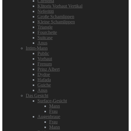
Christina
Klitoris Vorhaut Vertikal
Neferititi
Große Schamlippen
Kleine Schamlippen
Triangle
Fourchette
Suitcase
Anus
Intim-Mann
Public
Vorhaut
Frenum
Prinz Albert
Dydoe
Hafada
Guiche
Anus
Das Gesicht
Surface-Gesicht
Mann
Frau
Augenbraue
Frau
Mann