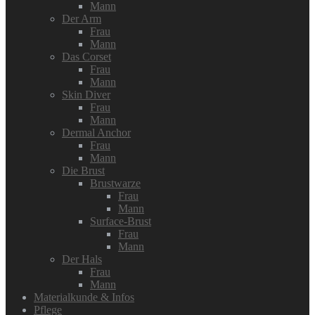
Mann
Der Arm
Frau
Mann
Das Corset
Frau
Mann
Skin Diver
Frau
Mann
Dermal Anchor
Frau
Mann
Die Brust
Brustwarze
Frau
Mann
Surface-Brust
Frau
Mann
Der Hals
Frau
Mann
Materialkunde & Infos
Pflege