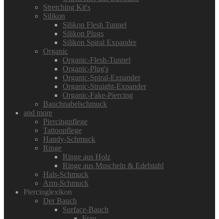
Stretching Kit's
Silikon
Silikon Flesh Tunnel
Silikon Plugs
Silikon Spiral Expander
Organic
Organic-Flesh-Tunnel
Organic-Plug's
Organic-Spiral-Expander
Organic-Straight-Expander
Organic-Fake-Piercing
Bauchnabelschmuck
and more
Piercingpflege
Tattoopflege
Handy-Schmuck
Ringe
Ringe aus Holz
Ringe aus Muscheln & Edelstahl
Hals-Schmuck
Arm-Schmuck
Piercinglexikon
Der Bauch
Surface-Bauch
Frau