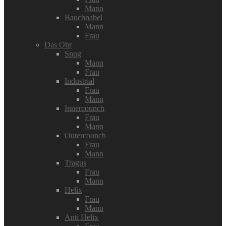
Mann
Bauchnabel
Mann
Frau
Das Ohr
Snug
Mann
Frau
Industrial
Frau
Mann
Innercounch
Frau
Mann
Outercounch
Frau
Mann
Tragus
Frau
Mann
Helix
Frau
Mann
Anti Helix