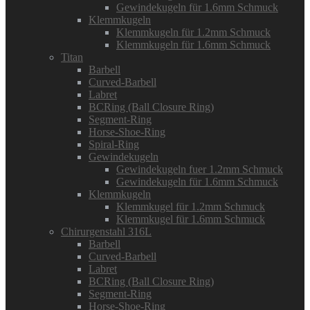
Gewindekugeln für 1.6mm Schmuck
Klemmkugeln
Klemmkugeln für 1.2mm Schmuck
Klemmkugeln für 1.6mm Schmuck
Titan
Barbell
Curved-Barbell
Labret
BCRing (Ball Closure Ring)
Segment-Ring
Horse-Shoe-Ring
Spiral-Ring
Gewindekugeln
Gewindekugeln fuer 1.2mm Schmuck
Gewindekugeln für 1.6mm Schmuck
Klemmkugeln
Klemmkugel für 1.2mm Schmuck
Klemmkugel für 1.6mm Schmuck
Chirurgenstahl 316L
Barbell
Curved-Barbell
Labret
BCRing (Ball Closure Ring)
Segment-Ring
Horse-Shoe-Ring