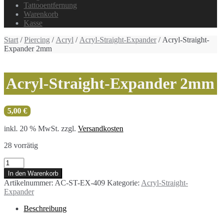
Tattooentfernung
Warenkorb
Kasse
Start
/
Piercing
/
Acryl
/
Acryl-Straight-Expander
/ Acryl-Straight-
Expander 2mm
Acryl-Straight-Expander 2mm
5,00
€
inkl. 20 % MwSt.
zzgl.
Versandkosten
28 vorrätig
Acryl-
Straight-
In den Warenkorb
Expander
Artikelnummer:
AC-ST-EX-409
Kategorie:
Acryl-Straight-
2mm
Expander
Menge
Beschreibung