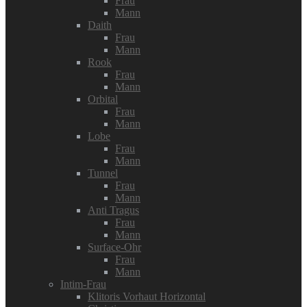
Frau
Mann
Daith
Frau
Mann
Rook
Frau
Mann
Orbital
Frau
Mann
Lobe
Frau
Mann
Tunnel
Frau
Mann
Anti Tragus
Frau
Mann
Surface-Ohr
Frau
Mann
Intim-Frau
Klitoris Vorhaut Horizontal