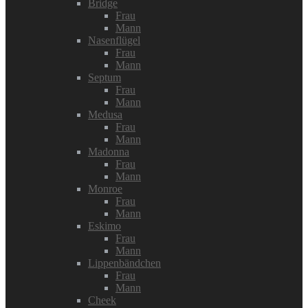
Bridge
Frau
Mann
Nasenflügel
Frau
Mann
Septum
Frau
Mann
Medusa
Frau
Mann
Madonna
Frau
Mann
Monroe
Frau
Mann
Eskimo
Frau
Mann
Lippenbändchen
Frau
Mann
Cheek