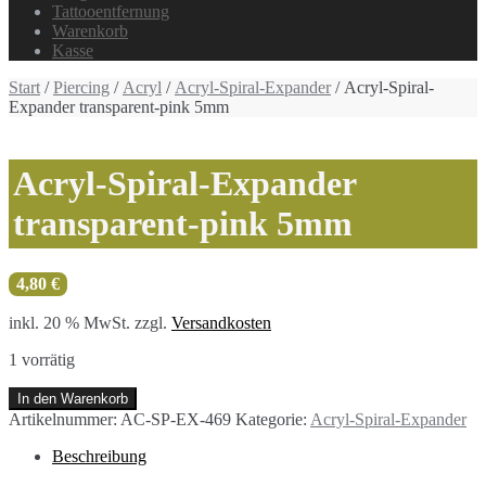
Tattooentfernung
Warenkorb
Kasse
Start
/
Piercing
/
Acryl
/
Acryl-Spiral-Expander
/ Acryl-Spiral-
Expander transparent-pink 5mm
Acryl-Spiral-Expander
transparent-pink 5mm
4,80
€
inkl. 20 % MwSt.
zzgl.
Versandkosten
1 vorrätig
Acryl-
In den Warenkorb
Spiral-
Artikelnummer:
AC-SP-EX-469
Kategorie:
Acryl-Spiral-Expander
Expander
transparent-
Beschreibung
pink