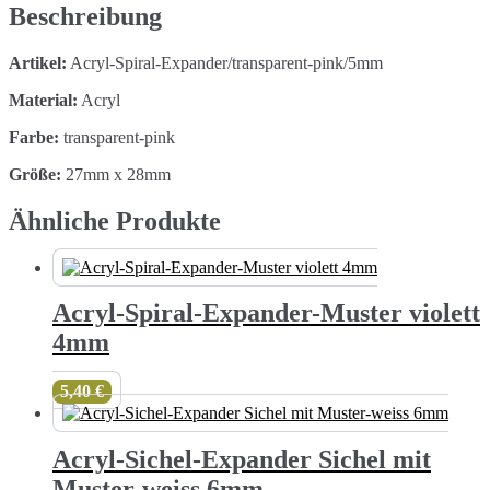
5mm
Beschreibung
Menge
Artikel:
Acryl-Spiral-Expander/transparent-pink/5mm
Material:
Acryl
Farbe:
transparent-pink
Größe:
27mm x 28mm
Ähnliche Produkte
Acryl-Spiral-Expander-Muster violett
4mm
5,40
€
Acryl-Sichel-Expander Sichel mit
Muster-weiss 6mm