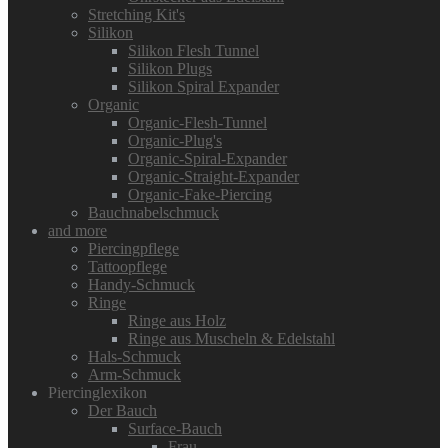
Stretching Kit's
Silikon
Silikon Flesh Tunnel
Silikon Plugs
Silikon Spiral Expander
Organic
Organic-Flesh-Tunnel
Organic-Plug's
Organic-Spiral-Expander
Organic-Straight-Expander
Organic-Fake-Piercing
Bauchnabelschmuck
and more
Piercingpflege
Tattoopflege
Handy-Schmuck
Ringe
Ringe aus Holz
Ringe aus Muscheln & Edelstahl
Hals-Schmuck
Arm-Schmuck
Piercinglexikon
Der Bauch
Surface-Bauch
Frau