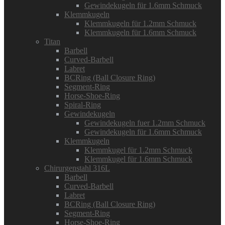
Gewindekugeln für 1.6mm Schmuck
Klemmkugeln
Klemmkugeln für 1.2mm Schmuck
Klemmkugeln für 1.6mm Schmuck
Titan
Barbell
Curved-Barbell
Labret
BCRing (Ball Closure Ring)
Segment-Ring
Horse-Shoe-Ring
Spiral-Ring
Gewindekugeln
Gewindekugeln fuer 1.2mm Schmuck
Gewindekugeln für 1.6mm Schmuck
Klemmkugeln
Klemmkugel für 1.2mm Schmuck
Klemmkugel für 1.6mm Schmuck
Chirurgenstahl 316L
Barbell
Curved-Barbell
Labret
BCRing (Ball Closure Ring)
Segment-Ring
Horse-Shoe-Ring