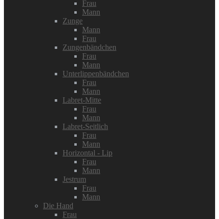
Frau
Mann
Zunge
Mann
Frau
Zungenbändchen
Frau
Mann
Unterlippenbändchen
Frau
Mann
Labret-Mitte
Frau
Mann
Labret-Seitlich
Frau
Mann
Horizontal - Lip
Frau
Mann
Jestrum
Frau
Mann
Die Hand
Frau