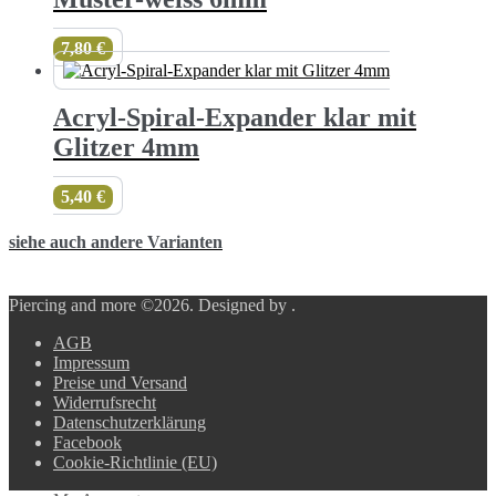
7,80
€
Acryl-Spiral-Expander klar mit
Glitzer 4mm
5,40
€
siehe auch andere Varianten
Piercing and more ©2026.
Designed by
.
AGB
Impressum
Preise und Versand
Widerrufsrecht
Datenschutzerklärung
Facebook
Cookie-Richtlinie (EU)