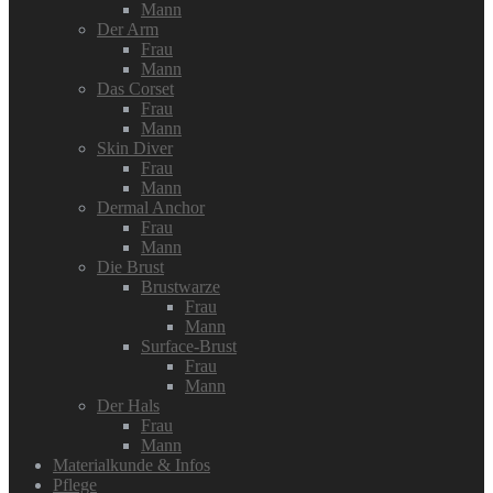
Mann
Der Arm
Frau
Mann
Das Corset
Frau
Mann
Skin Diver
Frau
Mann
Dermal Anchor
Frau
Mann
Die Brust
Brustwarze
Frau
Mann
Surface-Brust
Frau
Mann
Der Hals
Frau
Mann
Materialkunde & Infos
Pflege