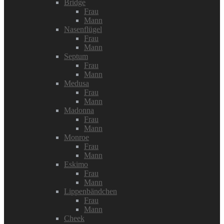
Bridge
Frau
Mann
Nasenflügel
Frau
Mann
Septum
Frau
Mann
Medusa
Frau
Mann
Madonna
Frau
Mann
Monroe
Frau
Mann
Eskimo
Frau
Mann
Lippenbändchen
Frau
Mann
Cheek