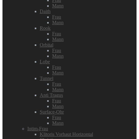
Frau
Mann
Daith
Frau
Mann
Rook
Frau
Mann
Orbital
Frau
Mann
Lobe
Frau
Mann
Tunnel
Frau
Mann
Anti Tragus
Frau
Mann
Surface-Ohr
Frau
Mann
Intim-Frau
Klitoris Vorhaut Horizontal