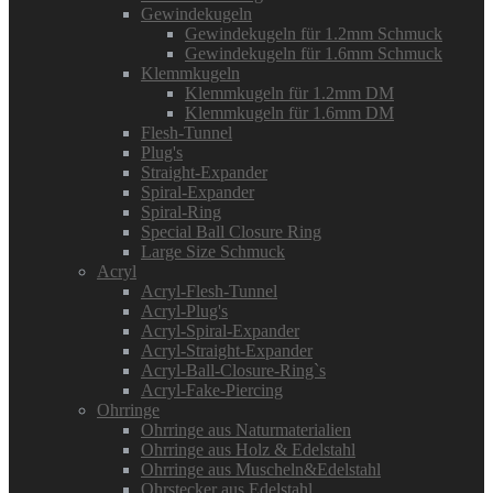
Gewindekugeln
Gewindekugeln für 1.2mm Schmuck
Gewindekugeln für 1.6mm Schmuck
Klemmkugeln
Klemmkugeln für 1.2mm DM
Klemmkugeln für 1.6mm DM
Flesh-Tunnel
Plug's
Straight-Expander
Spiral-Expander
Spiral-Ring
Special Ball Closure Ring
Large Size Schmuck
Acryl
Acryl-Flesh-Tunnel
Acryl-Plug's
Acryl-Spiral-Expander
Acryl-Straight-Expander
Acryl-Ball-Closure-Ring`s
Acryl-Fake-Piercing
Ohrringe
Ohrringe aus Naturmaterialien
Ohrringe aus Holz & Edelstahl
Ohrringe aus Muscheln&Edelstahl
Ohrstecker aus Edelstahl