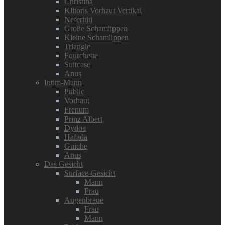
Christina
Klitoris Vorhaut Vertikal
Neferititi
Große Schamlippen
Kleine Schamlippen
Triangle
Fourchette
Suitcase
Anus
Intim-Mann
Public
Vorhaut
Frenum
Prinz Albert
Dydoe
Hafada
Guiche
Anus
Das Gesicht
Surface-Gesicht
Mann
Frau
Augenbraue
Frau
Mann