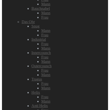
Mann
Bauchnabel
Mann
Frau
Das Ohr
Snug
Mann
Frau
Industrial
Frau
Mann
Innercounch
Frau
Mann
Outercounch
Frau
Mann
Tragus
Frau
Mann
Helix
Frau
Mann
Anti Helix