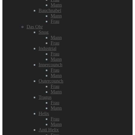
Mann
Bauchnabel
Mann
Frau
Das Ohr
Snug
Mann
Frau
Industrial
Frau
Mann
Innercounch
Frau
Mann
Outercounch
Frau
Mann
Tragus
Frau
Mann
Helix
Frau
Mann
Anti Helix