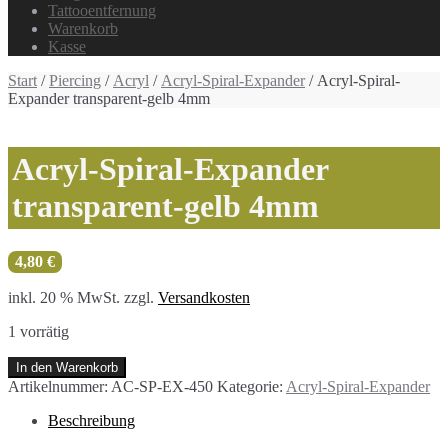
Tattooentfernung
Warenkorb
Kasse
Start
/
Piercing
/
Acryl
/
Acryl-Spiral-Expander
/ Acryl-Spiral-
Expander transparent-gelb 4mm
Acryl-Spiral-Expander
transparent-gelb 4mm
4,80
€
inkl. 20 % MwSt.
zzgl.
Versandkosten
1 vorrätig
Acryl-
In den Warenkorb
Spiral-
Artikelnummer:
AC-SP-EX-450
Kategorie:
Acryl-Spiral-Expander
Expander
transparent-
Beschreibung
gelb