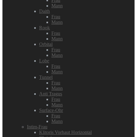
Frau
Mann
Daith
Frau
Mann
Rook
Frau
Mann
Orbital
Frau
Mann
Lobe
Frau
Mann
Tunnel
Frau
Mann
Anti Tragus
Frau
Mann
Surface-Ohr
Frau
Mann
Intim-Frau
Klitoris Vorhaut Horizontal