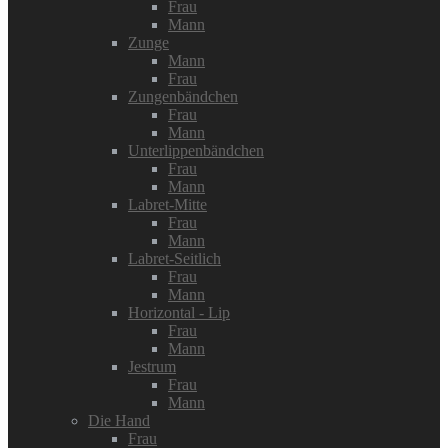
Frau
Mann
Zunge
Mann
Frau
Zungenbändchen
Frau
Mann
Unterlippenbändchen
Frau
Mann
Labret-Mitte
Frau
Mann
Labret-Seitlich
Frau
Mann
Horizontal - Lip
Frau
Mann
Jestrum
Frau
Mann
Die Hand
Frau