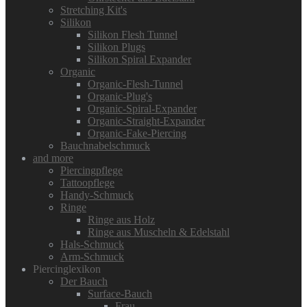
Stretching Kit's
Silikon
Silikon Flesh Tunnel
Silikon Plugs
Silikon Spiral Expander
Organic
Organic-Flesh-Tunnel
Organic-Plug's
Organic-Spiral-Expander
Organic-Straight-Expander
Organic-Fake-Piercing
Bauchnabelschmuck
and more
Piercingpflege
Tattoopflege
Handy-Schmuck
Ringe
Ringe aus Holz
Ringe aus Muscheln & Edelstahl
Hals-Schmuck
Arm-Schmuck
Piercinglexikon
Der Bauch
Surface-Bauch
Frau