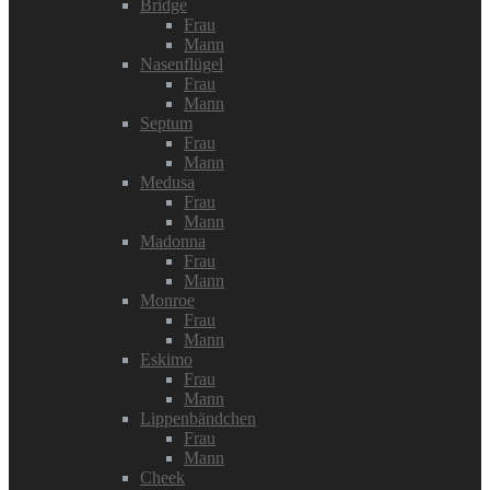
Bridge
Frau
Mann
Nasenflügel
Frau
Mann
Septum
Frau
Mann
Medusa
Frau
Mann
Madonna
Frau
Mann
Monroe
Frau
Mann
Eskimo
Frau
Mann
Lippenbändchen
Frau
Mann
Cheek