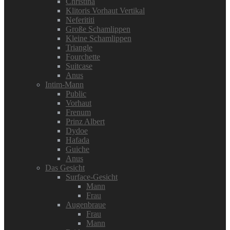
Christina
Klitoris Vorhaut Vertikal
Neferititi
Große Schamlippen
Kleine Schamlippen
Triangle
Fourchette
Suitcase
Anus
Intim-Mann
Public
Vorhaut
Frenum
Prinz Albert
Dydoe
Hafada
Guiche
Anus
Das Gesicht
Surface-Gesicht
Mann
Frau
Augenbraue
Frau
Mann