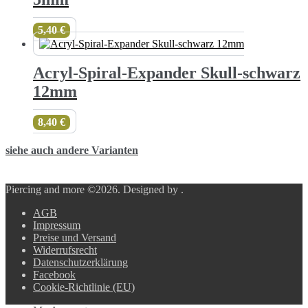
5,40
€
Acryl-Spiral-Expander Skull-schwarz
12mm
8,40
€
siehe auch andere Varianten
Piercing and more ©2026.
Designed by
.
AGB
Impressum
Preise und Versand
Widerrufsrecht
Datenschutzerklärung
Facebook
Cookie-Richtlinie (EU)