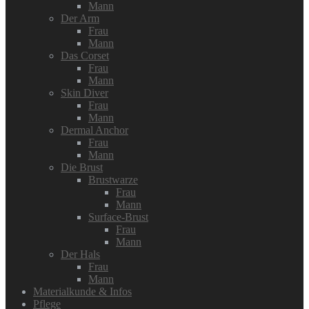
Mann
Der Arm
Frau
Mann
Das Corset
Frau
Mann
Skin Diver
Frau
Mann
Dermal Anchor
Frau
Mann
Die Brust
Brustwarze
Frau
Mann
Surface-Brust
Frau
Mann
Der Hals
Frau
Mann
Materialkunde & Infos
Pflege