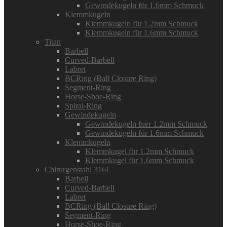
Gewindekugeln für 1.6mm Schmuck
Klemmkugeln
Klemmkugeln für 1.2mm Schmuck
Klemmkugeln für 1.6mm Schmuck
Titan
Barbell
Curved-Barbell
Labret
BCRing (Ball Closure Ring)
Segment-Ring
Horse-Shoe-Ring
Spiral-Ring
Gewindekugeln
Gewindekugeln fuer 1.2mm Schmuck
Gewindekugeln für 1.6mm Schmuck
Klemmkugeln
Klemmkugel für 1.2mm Schmuck
Klemmkugel für 1.6mm Schmuck
Chirurgenstahl 316L
Barbell
Curved-Barbell
Labret
BCRing (Ball Closure Ring)
Segment-Ring
Horse-Shoe-Ring