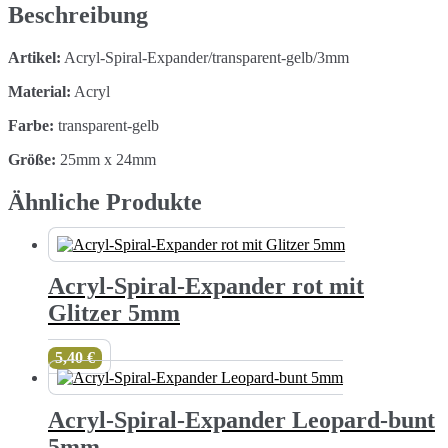
4mm
Beschreibung
Menge
Artikel:
Acryl-Spiral-Expander/transparent-gelb/3mm
Material:
Acryl
Farbe:
transparent-gelb
Größe:
25mm x 24mm
Ähnliche Produkte
Acryl-Spiral-Expander rot mit
Glitzer 5mm
5,40
€
Acryl-Spiral-Expander Leopard-bunt
5mm