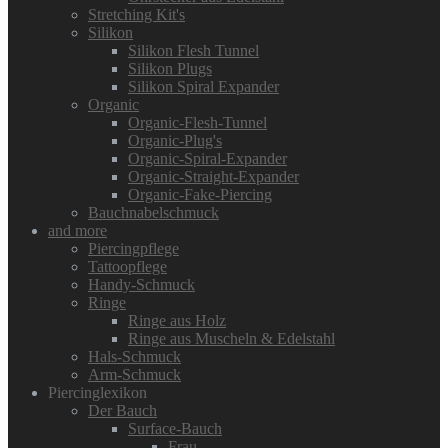
Stretching Kit's
Silikon
Silikon Flesh Tunnel
Silikon Plugs
Silikon Spiral Expander
Organic
Organic-Flesh-Tunnel
Organic-Plug's
Organic-Spiral-Expander
Organic-Straight-Expander
Organic-Fake-Piercing
Bauchnabelschmuck
and more
Piercingpflege
Tattoopflege
Handy-Schmuck
Ringe
Ringe aus Holz
Ringe aus Muscheln & Edelstahl
Hals-Schmuck
Arm-Schmuck
Piercinglexikon
Der Bauch
Surface-Bauch
Frau