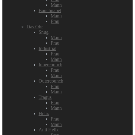
Mann
Bauchnabel
Mann
Frau
Das Ohr
Snug
Mann
Frau
Industrial
Frau
Mann
Innercounch
Frau
Mann
Outercounch
Frau
Mann
Tragus
Frau
Mann
Helix
Frau
Mann
Anti Helix