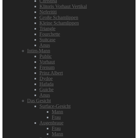
Christina
Klitoris Vorhaut Vertikal
Neferititi
Große Schamlippen
Kleine Schamlippen
Triangle
Fourchette
Suitcase
Anus
Intim-Mann
Public
Vorhaut
Frenum
Prinz Albert
Dydoe
Hafada
Guiche
Anus
Das Gesicht
Surface-Gesicht
Mann
Frau
Augenbraue
Frau
Mann