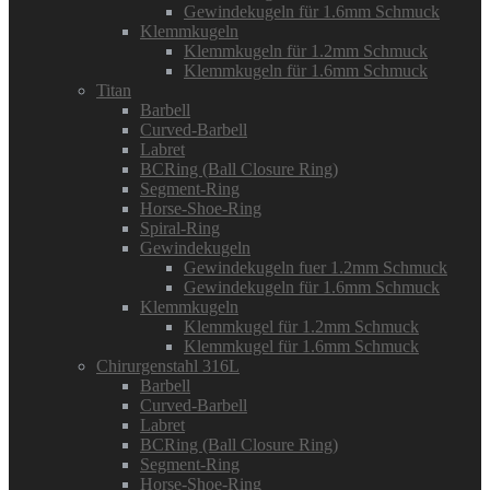
Gewindekugeln für 1.6mm Schmuck
Klemmkugeln
Klemmkugeln für 1.2mm Schmuck
Klemmkugeln für 1.6mm Schmuck
Titan
Barbell
Curved-Barbell
Labret
BCRing (Ball Closure Ring)
Segment-Ring
Horse-Shoe-Ring
Spiral-Ring
Gewindekugeln
Gewindekugeln fuer 1.2mm Schmuck
Gewindekugeln für 1.6mm Schmuck
Klemmkugeln
Klemmkugel für 1.2mm Schmuck
Klemmkugel für 1.6mm Schmuck
Chirurgenstahl 316L
Barbell
Curved-Barbell
Labret
BCRing (Ball Closure Ring)
Segment-Ring
Horse-Shoe-Ring