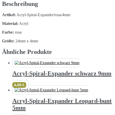
Menge
Beschreibung
Artikel:
Acryl-Spiral-Expander/rosa/4mm
Material:
Acryl
Farbe:
rosa
Größe:
24mm x 4mm
Ähnliche Produkte
Acryl-Spiral-Expander schwarz 9mm
6,00
€
Acryl-Spiral-Expander Leopard-bunt
5mm