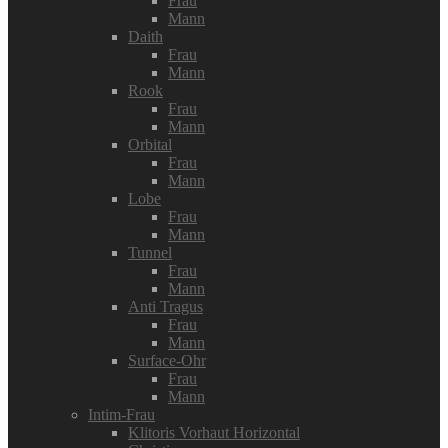
Frau
Mann
Daith
Frau
Mann
Rook
Frau
Mann
Orbital
Frau
Mann
Lobe
Frau
Mann
Tunnel
Frau
Mann
Anti Tragus
Frau
Mann
Surface-Ohr
Frau
Mann
Intim-Frau
Klitoris Vorhaut Horizontal