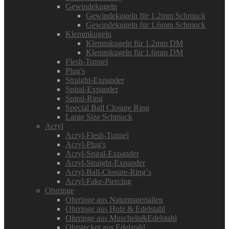
Gewindekugeln
Gewindekugeln für 1.2mm Schmuck
Gewindekugeln für 1.6mm Schmuck
Klemmkugeln
Klemmkugeln für 1.2mm DM
Klemmkugeln für 1.6mm DM
Flesh-Tunnel
Plug's
Straight-Expander
Spiral-Expander
Spiral-Ring
Special Ball Closure Ring
Large Size Schmuck
Acryl
Acryl-Flesh-Tunnel
Acryl-Plug's
Acryl-Spiral-Expander
Acryl-Straight-Expander
Acryl-Ball-Closure-Ring`s
Acryl-Fake-Piercing
Ohrringe
Ohrringe aus Naturmaterialien
Ohrringe aus Holz & Edelstahl
Ohrringe aus Muscheln&Edelstahl
Ohrstecker aus Edelstahl