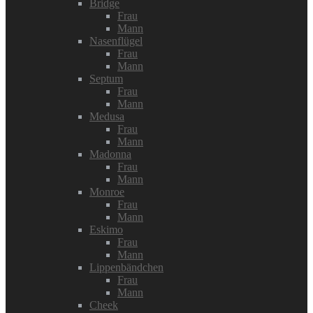
Bridge
Frau
Mann
Nasenflügel
Frau
Mann
Septum
Frau
Mann
Medusa
Frau
Mann
Madonna
Frau
Mann
Monroe
Frau
Mann
Eskimo
Frau
Mann
Lippenbändchen
Frau
Mann
Cheek