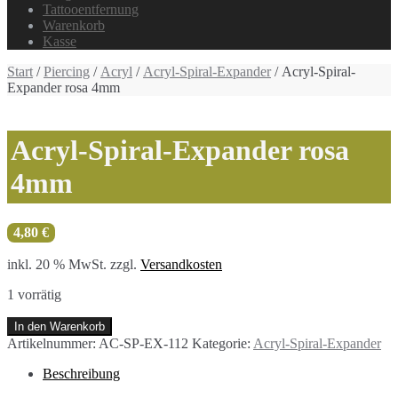
Tattooentfernung
Warenkorb
Kasse
Start
/
Piercing
/
Acryl
/
Acryl-Spiral-Expander
/ Acryl-Spiral-
Expander rosa 4mm
Acryl-Spiral-Expander rosa
4mm
4,80
€
inkl. 20 % MwSt.
zzgl.
Versandkosten
1 vorrätig
Acryl-
In den Warenkorb
Spiral-
Artikelnummer:
AC-SP-EX-112
Kategorie:
Acryl-Spiral-Expander
Expander
rosa
Beschreibung
4mm