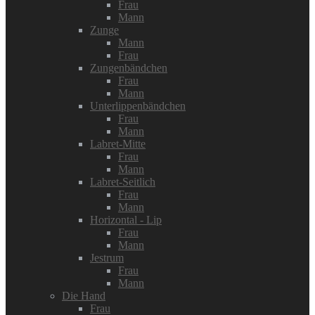
Frau
Mann
Zunge
Mann
Frau
Zungenbändchen
Frau
Mann
Unterlippenbändchen
Frau
Mann
Labret-Mitte
Frau
Mann
Labret-Seitlich
Frau
Mann
Horizontal - Lip
Frau
Mann
Jestrum
Frau
Mann
Die Hand
Frau