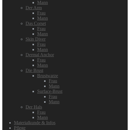
Mann
Der Arm
Frau
Mann
Das Corset
Frau
Mann
Skin Diver
Frau
Mann
Dermal Anchor
Frau
Mann
Die Brust
Brustwarze
Frau
Mann
Surface-Brust
Frau
Mann
Der Hals
Frau
Mann
Materialkunde & Infos
Pflege