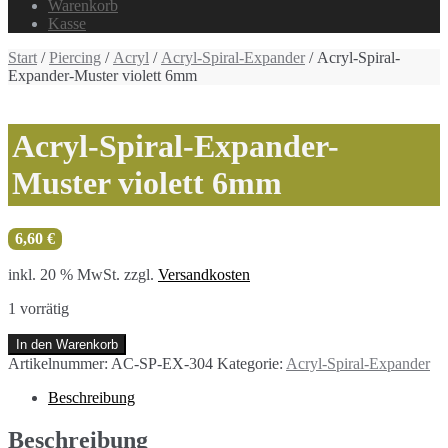
Warenkorb
Kasse
Start
/
Piercing
/
Acryl
/
Acryl-Spiral-Expander
/ Acryl-Spiral-
Expander-Muster violett 6mm
Acryl-Spiral-Expander-
Muster violett 6mm
6,60
€
inkl. 20 % MwSt.
zzgl.
Versandkosten
1 vorrätig
Acryl-
In den Warenkorb
Spiral-
Artikelnummer:
AC-SP-EX-304
Kategorie:
Acryl-Spiral-Expander
Expander-
Muster
Beschreibung
violett
6mm
Beschreibung