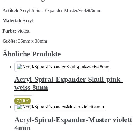
Menge
Artikel:
Acryl-Spiral-Expander-Muster/violett/6mm
Material:
Acryl
Farbe:
violett
Größe:
35mm x 30mm
Ähnliche Produkte
Acryl-Spiral-Expander Skull-pink-
weiss 8mm
7,20
€
Acryl-Spiral-Expander-Muster violett
4mm