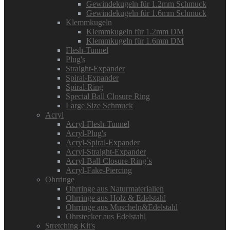
Gewindekugeln für 1.2mm Schmuck
Gewindekugeln für 1.6mm Schmuck
Klemmkugeln
Klemmkugeln für 1.2mm DM
Klemmkugeln für 1.6mm DM
Flesh-Tunnel
Plug's
Straight-Expander
Spiral-Expander
Spiral-Ring
Special Ball Closure Ring
Large Size Schmuck
Acryl
Acryl-Flesh-Tunnel
Acryl-Plug's
Acryl-Spiral-Expander
Acryl-Straight-Expander
Acryl-Ball-Closure-Ring`s
Acryl-Fake-Piercing
Ohrringe
Ohrringe aus Naturmaterialien
Ohrringe aus Holz & Edelstahl
Ohrringe aus Muscheln&Edelstahl
Ohrstecker aus Edelstahl
Stretching Kit's