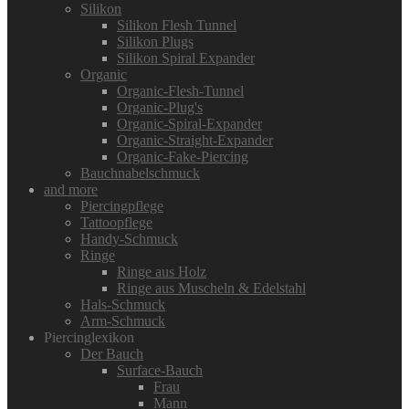
Silikon
Silikon Flesh Tunnel
Silikon Plugs
Silikon Spiral Expander
Organic
Organic-Flesh-Tunnel
Organic-Plug's
Organic-Spiral-Expander
Organic-Straight-Expander
Organic-Fake-Piercing
Bauchnabelschmuck
and more
Piercingpflege
Tattoopflege
Handy-Schmuck
Ringe
Ringe aus Holz
Ringe aus Muscheln & Edelstahl
Hals-Schmuck
Arm-Schmuck
Piercinglexikon
Der Bauch
Surface-Bauch
Frau
Mann