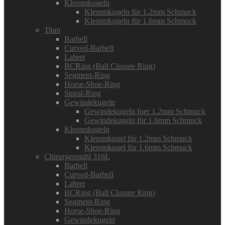
Klemmkugeln
Klemmkugeln für 1.2mm Schmuck
Klemmkugeln für 1.6mm Schmuck
Titan
Barbell
Curved-Barbell
Labret
BCRing (Ball Closure Ring)
Segment-Ring
Horse-Shoe-Ring
Spiral-Ring
Gewindekugeln
Gewindekugeln fuer 1.2mm Schmuck
Gewindekugeln für 1.6mm Schmuck
Klemmkugeln
Klemmkugel für 1.2mm Schmuck
Klemmkugel für 1.6mm Schmuck
Chirurgenstahl 316L
Barbell
Curved-Barbell
Labret
BCRing (Ball Closure Ring)
Segment-Ring
Horse-Shoe-Ring
Gewindekugeln