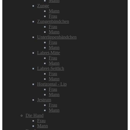
Mann
Zunge
Mann
Frau
Zungenbändchen
Frau
Mann
Unterlippenbändchen
Frau
Mann
Labret-Mitte
Frau
Mann
Labret-Seitlich
Frau
Mann
Horizontal - Lip
Frau
Mann
Jestrum
Frau
Mann
Die Hand
Frau
Mann