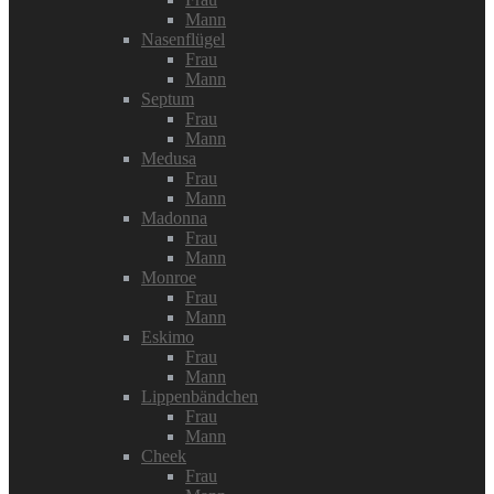
Mann
Nasenflügel
Frau
Mann
Septum
Frau
Mann
Medusa
Frau
Mann
Madonna
Frau
Mann
Monroe
Frau
Mann
Eskimo
Frau
Mann
Lippenbändchen
Frau
Mann
Cheek
Frau