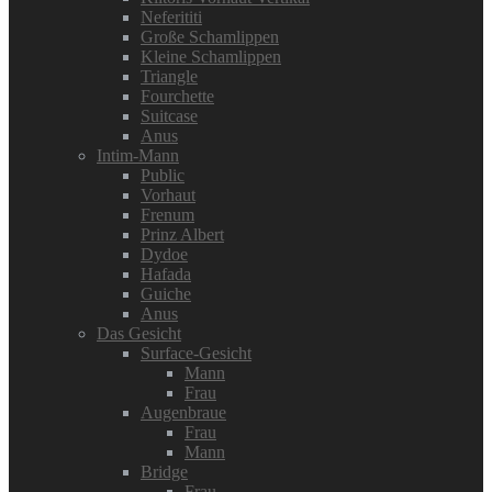
Neferititi
Große Schamlippen
Kleine Schamlippen
Triangle
Fourchette
Suitcase
Anus
Intim-Mann
Public
Vorhaut
Frenum
Prinz Albert
Dydoe
Hafada
Guiche
Anus
Das Gesicht
Surface-Gesicht
Mann
Frau
Augenbraue
Frau
Mann
Bridge
Frau