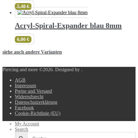
5,40
€
Acryl-Spiral-Expander blau 8mm
6,00
€
siehe auch andere Varianten
Piercing and more ©2026.
Designed by
.
AGB
Impressum
Preise und Versand
Widerrufsrecht
Datenschutzerklärung
Facebook
Cookie-Richtlinie (EU)
My Account
Search