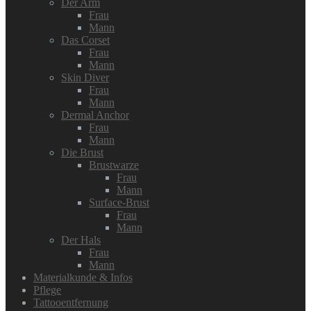
Der Arm
Frau
Mann
Das Corset
Frau
Mann
Skin Diver
Frau
Mann
Dermal Anchor
Frau
Mann
Die Brust
Brustwarze
Frau
Mann
Surface-Brust
Frau
Mann
Der Hals
Frau
Mann
Materialkunde & Infos
Pflege
Tattooentfernung