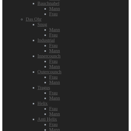
Bauchnabel
Mann
Frau
Das Ohr
Snug
Mann
Frau
Industrial
Frau
Mann
Innercounch
Frau
Mann
Outercounch
Frau
Mann
Tragus
Frau
Mann
Helix
Frau
Mann
Anti Helix
Frau
Mann