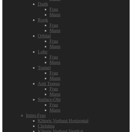
Daith
Frau
Mann
Rook
Frau
Mann
Orbital
Frau
Mann
Lobe
Frau
Mann
Tunnel
Frau
Mann
Anti Tragus
Frau
Mann
Surface-Ohr
Frau
Mann
Intim-Frau
Klitoris Vorhaut Horizontal
Christina
Klitoris Vorhaut Vertikal