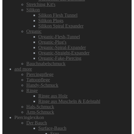
Stretching Kit's
Silikon
Silikon Flesh Tunnel
Silikon Plugs
Silikon Spiral Expander
Organic
Organic-Flesh-Tunnel
Organic-Plug's
Organic-Spiral-Expander
Organic-Straight-Expander
Organic-Fake-Piercing
Bauchnabelschmuck
and more
Piercingpflege
Tattoopflege
Handy-Schmuck
Ringe
Ringe aus Holz
Ringe aus Muscheln & Edelstahl
Hals-Schmuck
Arm-Schmuck
Piercinglexikon
Der Bauch
Surface-Bauch
Frau