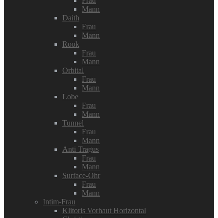
Frau
Mann
Daith
Frau
Mann
Rook
Frau
Mann
Orbital
Frau
Mann
Lobe
Frau
Mann
Tunnel
Frau
Mann
Anti Tragus
Frau
Mann
Surface-Ohr
Frau
Mann
Intim-Frau
Klitoris Vorhaut Horizontal