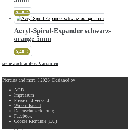
5,40
€
Acryl-Spiral-Expander schwarz-
orange 5mm
5,40
€
siehe auch andere Varianten
Piercing and more ©2026.
Designed by
.
AGB
Impressum
Preise und Versand
Widerrufsrecht
Datenschutzerklärung
Facebook
Cookie-Richtlinie (EU)