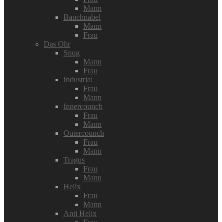
Mann
Bauchnabel
Mann
Frau
Das Ohr
Snug
Mann
Frau
Industrial
Frau
Mann
Innercounch
Frau
Mann
Outercounch
Frau
Mann
Tragus
Frau
Mann
Helix
Frau
Mann
Anti Helix