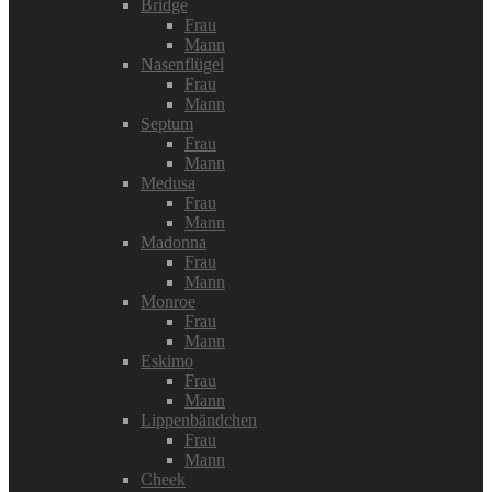
Bridge
Frau
Mann
Nasenflügel
Frau
Mann
Septum
Frau
Mann
Medusa
Frau
Mann
Madonna
Frau
Mann
Monroe
Frau
Mann
Eskimo
Frau
Mann
Lippenbändchen
Frau
Mann
Cheek