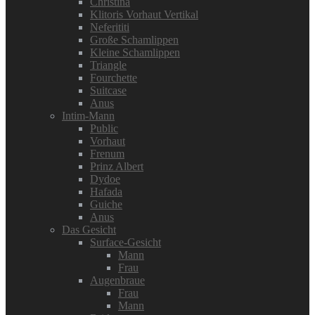
Christina
Klitoris Vorhaut Vertikal
Neferititi
Große Schamlippen
Kleine Schamlippen
Triangle
Fourchette
Suitcase
Anus
Intim-Mann
Public
Vorhaut
Frenum
Prinz Albert
Dydoe
Hafada
Guiche
Anus
Das Gesicht
Surface-Gesicht
Mann
Frau
Augenbraue
Frau
Mann