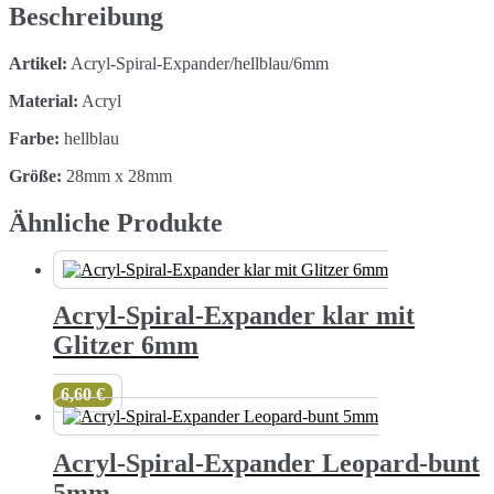
Menge
Beschreibung
Artikel:
Acryl-Spiral-Expander/hellblau/6mm
Material:
Acryl
Farbe:
hellblau
Größe:
28mm x 28mm
Ähnliche Produkte
Acryl-Spiral-Expander klar mit
Glitzer 6mm
6,60
€
Acryl-Spiral-Expander Leopard-bunt
5mm