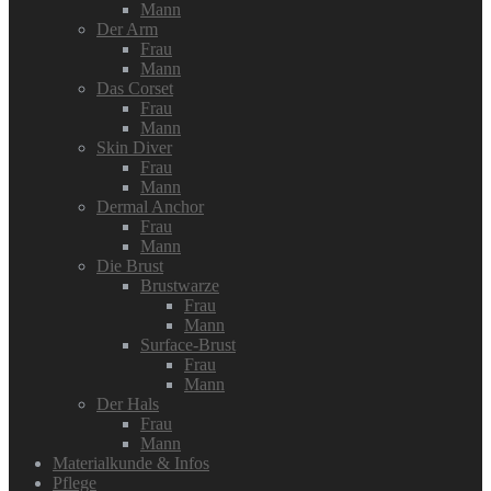
Mann
Der Arm
Frau
Mann
Das Corset
Frau
Mann
Skin Diver
Frau
Mann
Dermal Anchor
Frau
Mann
Die Brust
Brustwarze
Frau
Mann
Surface-Brust
Frau
Mann
Der Hals
Frau
Mann
Materialkunde & Infos
Pflege