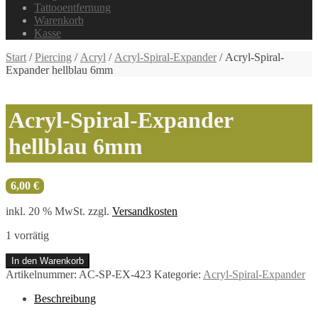
Tattooentfernung
Warenkorb
Kasse
Start
/
Piercing
/
Acryl
/
Acryl-Spiral-Expander
/ Acryl-Spiral-
Expander hellblau 6mm
Acryl-Spiral-Expander
hellblau 6mm
6,00
€
inkl. 20 % MwSt.
zzgl.
Versandkosten
1 vorrätig
Acryl-
In den Warenkorb
Spiral-
Artikelnummer:
AC-SP-EX-423
Kategorie:
Acryl-Spiral-Expander
Expander
hellblau
Beschreibung
6mm