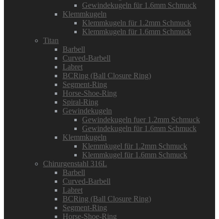
Gewindekugeln für 1.6mm Schmuck
Klemmkugeln
Klemmkugeln für 1.2mm Schmuck
Klemmkugeln für 1.6mm Schmuck
Titan
Barbell
Curved-Barbell
Labret
BCRing (Ball Closure Ring)
Segment-Ring
Horse-Shoe-Ring
Spiral-Ring
Gewindekugeln
Gewindekugeln fuer 1.2mm Schmuck
Gewindekugeln für 1.6mm Schmuck
Klemmkugeln
Klemmkugel für 1.2mm Schmuck
Klemmkugel für 1.6mm Schmuck
Chirurgenstahl 316L
Barbell
Curved-Barbell
Labret
BCRing (Ball Closure Ring)
Segment-Ring
Horse-Shoe-Ring