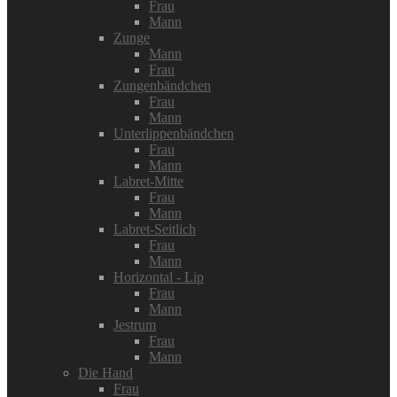
Frau
Mann
Zunge
Mann
Frau
Zungenbändchen
Frau
Mann
Unterlippenbändchen
Frau
Mann
Labret-Mitte
Frau
Mann
Labret-Seitlich
Frau
Mann
Horizontal - Lip
Frau
Mann
Jestrum
Frau
Mann
Die Hand
Frau