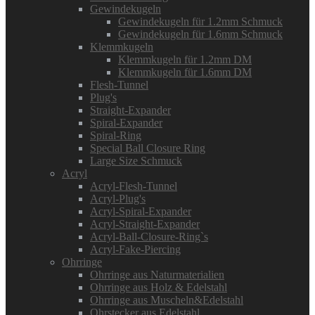
Gewindekugeln
Gewindekugeln für 1.2mm Schmuck
Gewindekugeln für 1.6mm Schmuck
Klemmkugeln
Klemmkugeln für 1.2mm DM
Klemmkugeln für 1.6mm DM
Flesh-Tunnel
Plug's
Straight-Expander
Spiral-Expander
Spiral-Ring
Special Ball Closure Ring
Large Size Schmuck
Acryl
Acryl-Flesh-Tunnel
Acryl-Plug's
Acryl-Spiral-Expander
Acryl-Straight-Expander
Acryl-Ball-Closure-Ring`s
Acryl-Fake-Piercing
Ohrringe
Ohrringe aus Naturmaterialien
Ohrringe aus Holz & Edelstahl
Ohrringe aus Muscheln&Edelstahl
Ohrstecker aus Edelstahl