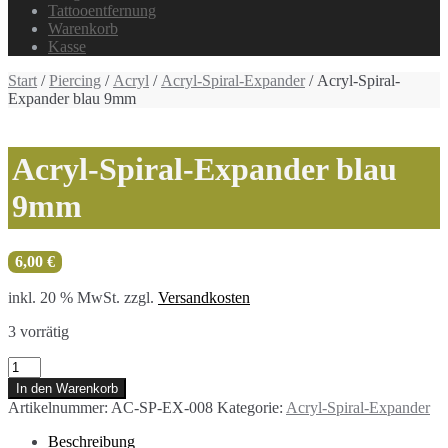
Tattooentfernung
Warenkorb
Kasse
Start
/
Piercing
/
Acryl
/
Acryl-Spiral-Expander
/ Acryl-Spiral-
Expander blau 9mm
Acryl-Spiral-Expander blau
9mm
6,00
€
inkl. 20 % MwSt.
zzgl.
Versandkosten
3 vorrätig
Acryl-
Spiral-
In den Warenkorb
Expander
Artikelnummer:
AC-SP-EX-008
Kategorie:
Acryl-Spiral-Expander
blau
9mm
Beschreibung