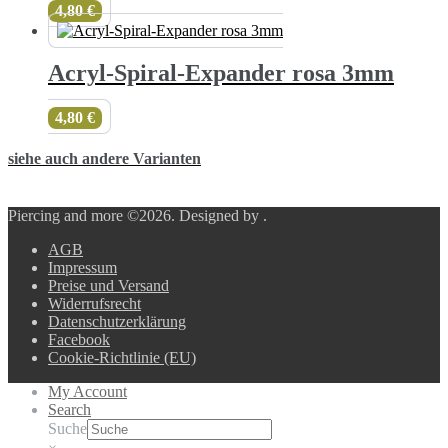
4,80
€
Acryl-Spiral-Expander rosa 3mm
4,80
€
siehe auch andere Varianten
Piercing and more ©2026.
Designed by
.
AGB
Impressum
Preise und Versand
Widerrufsrecht
Datenschutzerklärung
Facebook
Cookie-Richtlinie (EU)
My Account
Search
Suche