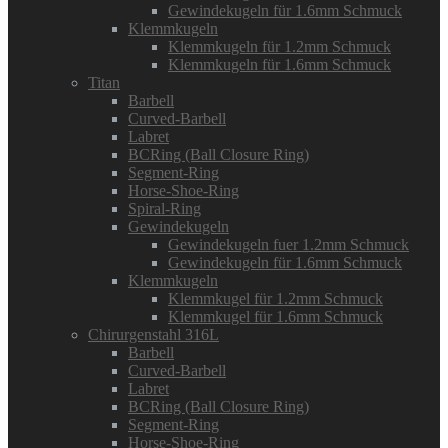
Gewindekugeln für 1.6mm Schmuck
Klemmkugeln
Klemmkugeln für 1.2mm Schmuck
Klemmkugeln für 1.6mm Schmuck
Titan
Barbell
Curved-Barbell
Labret
BCRing (Ball Closure Ring)
Segment-Ring
Horse-Shoe-Ring
Spiral-Ring
Gewindekugeln
Gewindekugeln fuer 1.2mm Schmuck
Gewindekugeln für 1.6mm Schmuck
Klemmkugeln
Klemmkugel für 1.2mm Schmuck
Klemmkugel für 1.6mm Schmuck
Chirurgenstahl 316L
Barbell
Curved-Barbell
Labret
BCRing (Ball Closure Ring)
Segment-Ring
Horse-Shoe-Ring