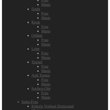
Frau
Mann
Daith
Frau
Mann
Rook
Frau
Mann
Orbital
Frau
Mann
Lobe
Frau
Mann
Tunnel
Frau
Mann
Anti Tragus
Frau
Mann
Surface-Ohr
Frau
Mann
Intim-Frau
Klitoris Vorhaut Horizontal