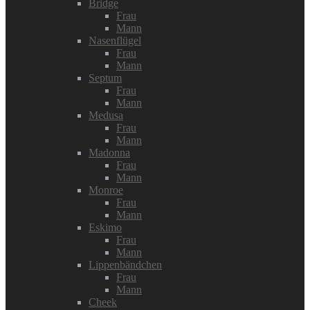
Bridge
Frau
Mann
Nasenflügel
Frau
Mann
Septum
Frau
Mann
Medusa
Frau
Mann
Madonna
Frau
Mann
Monroe
Frau
Mann
Eskimo
Frau
Mann
Lippenbändchen
Frau
Mann
Cheek