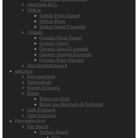
Stretching Kit's
Silikon
Silikon Flesh Tunnel
Silikon Plugs
Silikon Spiral Expander
Organic
Organic-Flesh-Tunnel
Organic-Plug's
Organic-Spiral-Expander
Organic-Straight-Expander
Organic-Fake-Piercing
Bauchnabelschmuck
and more
Piercingpflege
Tattoopflege
Handy-Schmuck
Ringe
Ringe aus Holz
Ringe aus Muscheln & Edelstahl
Hals-Schmuck
Arm-Schmuck
Piercinglexikon
Der Bauch
Surface-Bauch
Frau