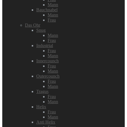
Mann
Bauchnabel
Mann
Frau
Das Ohr
Snug
Mann
Frau
Industrial
Frau
Mann
Innercounch
Frau
Mann
Outercounch
Frau
Mann
Tragus
Frau
Mann
Helix
Frau
Mann
Anti Helix