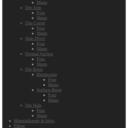
Mann
Der Arm
Frau
Mann
Das Corset
Frau
Mann
Skin Diver
Frau
Mann
Dermal Anchor
Frau
Mann
Die Brust
Brustwarze
Frau
Mann
Surface-Brust
Frau
Mann
Der Hals
Frau
Mann
Materialkunde & Infos
Pflege