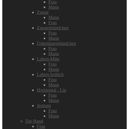
Frau
Mann
Zunge
Mann
Frau
Zungenbändchen
Frau
Mann
Unterlippenbändchen
Frau
Mann
Labret-Mitte
Frau
Mann
Labret-Seitlich
Frau
Mann
Horizontal - Lip
Frau
Mann
Jestrum
Frau
Mann
Die Hand
Frau