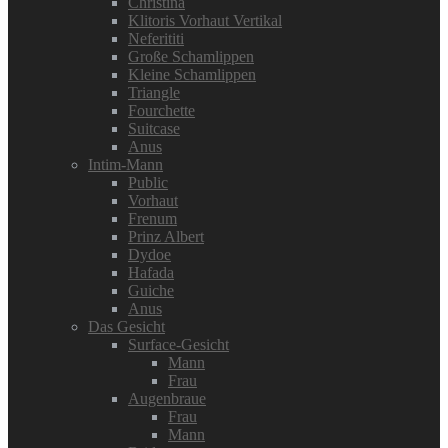
Christina
Klitoris Vorhaut Vertikal
Neferititi
Große Schamlippen
Kleine Schamlippen
Triangle
Fourchette
Suitcase
Anus
Intim-Mann
Public
Vorhaut
Frenum
Prinz Albert
Dydoe
Hafada
Guiche
Anus
Das Gesicht
Surface-Gesicht
Mann
Frau
Augenbraue
Frau
Mann