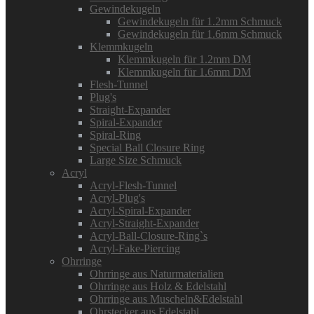
Gewindekugeln
Gewindekugeln für 1.2mm Schmuck
Gewindekugeln für 1.6mm Schmuck
Klemmkugeln
Klemmkugeln für 1.2mm DM
Klemmkugeln für 1.6mm DM
Flesh-Tunnel
Plug's
Straight-Expander
Spiral-Expander
Spiral-Ring
Special Ball Closure Ring
Large Size Schmuck
Acryl
Acryl-Flesh-Tunnel
Acryl-Plug's
Acryl-Spiral-Expander
Acryl-Straight-Expander
Acryl-Ball-Closure-Ring`s
Acryl-Fake-Piercing
Ohrringe
Ohrringe aus Naturmaterialien
Ohrringe aus Holz & Edelstahl
Ohrringe aus Muscheln&Edelstahl
Ohrstecker aus Edelstahl