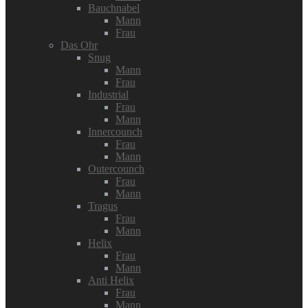
Bauchnabel
Mann
Frau
Das Ohr
Snug
Mann
Frau
Industrial
Frau
Mann
Innercounch
Frau
Mann
Outercounch
Frau
Mann
Tragus
Frau
Mann
Helix
Frau
Mann
Anti Helix
Frau
Mann