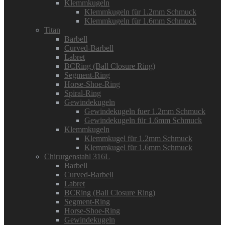
Klemmkugeln
Klemmkugeln für 1.2mm Schmuck
Klemmkugeln für 1.6mm Schmuck
Titan
Barbell
Curved-Barbell
Labret
BCRing (Ball Closure Ring)
Segment-Ring
Horse-Shoe-Ring
Spiral-Ring
Gewindekugeln
Gewindekugeln fuer 1.2mm Schmuck
Gewindekugeln für 1.6mm Schmuck
Klemmkugeln
Klemmkugel für 1.2mm Schmuck
Klemmkugel für 1.6mm Schmuck
Chirurgenstahl 316L
Barbell
Curved-Barbell
Labret
BCRing (Ball Closure Ring)
Segment-Ring
Horse-Shoe-Ring
Gewindekugeln