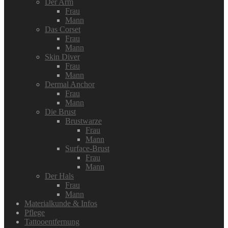
Der Arm
Frau
Mann
Das Corset
Frau
Mann
Skin Diver
Frau
Mann
Dermal Anchor
Frau
Mann
Die Brust
Brustwarze
Frau
Mann
Surface-Brust
Frau
Mann
Der Hals
Frau
Mann
Materialkunde & Infos
Pflege
Tattooentfernung