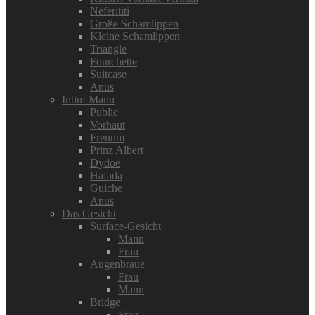
Neferititi
Große Schamlippen
Kleine Schamlippen
Triangle
Fourchette
Suitcase
Anus
Intim-Mann
Public
Vorhaut
Frenum
Prinz Albert
Dydoe
Hafada
Guiche
Anus
Das Gesicht
Surface-Gesicht
Mann
Frau
Augenbraue
Frau
Mann
Bridge
Frau