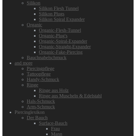
Silikon
Silikon Flesh Tunnel
Silikon Plugs
Silikon Spiral Expander
Organic
Organic-Flesh-Tunnel
Organic-Plug's
Organic-Spiral-Expander
Organic-Straight-Expander
Organic-Fake-Piercing
Bauchnabelschmuck
and more
Piercingpflege
Tattoopflege
Handy-Schmuck
Ringe
Ringe aus Holz
Ringe aus Muscheln & Edelstahl
Hals-Schmuck
Arm-Schmuck
Piercinglexikon
Der Bauch
Surface-Bauch
Frau
Mann