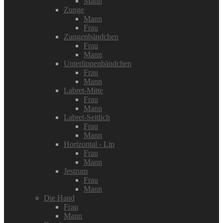
Mann
Zunge
Mann
Frau
Zungenbändchen
Frau
Mann
Unterlippenbändchen
Frau
Mann
Labret-Mitte
Frau
Mann
Labret-Seitlich
Frau
Mann
Horizontal - Lip
Frau
Mann
Jestrum
Frau
Mann
Die Hand
Frau
Mann