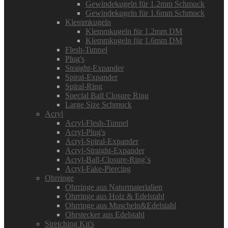
Gewindekugeln für 1.2mm Schmuck
Gewindekugeln für 1.6mm Schmuck
Klemmkugeln
Klemmkugeln für 1.2mm DM
Klemmkugeln für 1.6mm DM
Flesh-Tunnel
Plug's
Straight-Expander
Spiral-Expander
Spiral-Ring
Special Ball Closure Ring
Large Size Schmuck
Acryl
Acryl-Flesh-Tunnel
Acryl-Plug's
Acryl-Spiral-Expander
Acryl-Straight-Expander
Acryl-Ball-Closure-Ring`s
Acryl-Fake-Piercing
Ohrringe
Ohrringe aus Naturmaterialien
Ohrringe aus Holz & Edelstahl
Ohrringe aus Muscheln&Edelstahl
Ohrstecker aus Edelstahl
Stretching Kit's