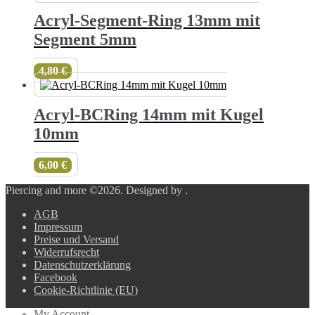
Acryl-Segment-Ring 13mm mit
Segment 5mm
4,80
€
Acryl-BCRing 14mm mit Kugel
10mm
6,00
€
Piercing and more ©2026.
Designed by
.
AGB
Impressum
Preise und Versand
Widerrufsrecht
Datenschutzerklärung
Facebook
Cookie-Richtlinie (EU)
My Account