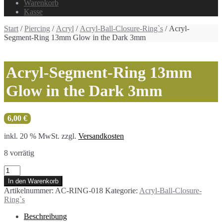
Warenkorb
Kasse
Start
/
Piercing
/
Acryl
/
Acryl-Ball-Closure-Ring`s
/ Acryl-
Segment-Ring 13mm Glow in the Dark 3mm
Acryl-Segment-Ring 13mm
Glow in the Dark 3mm
6,00
€
inkl. 20 % MwSt.
zzgl.
Versandkosten
8 vorrätig
Acryl-
Segment-
In den Warenkorb
Ring
Artikelnummer:
AC-RING-018
Kategorie:
Acryl-Ball-Closure-
13mm
Ring`s
Glow
in
Beschreibung