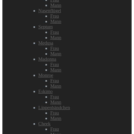
Mann
Nasenflügel
Frau
Mann
Septum
Frau
Mann
Medusa
Frau
Mann
Madonna
Frau
Mann
Monroe
Frau
Mann
Eskimo
Frau
Mann
Lippenbändchen
Frau
Mann
Cheek
Frau