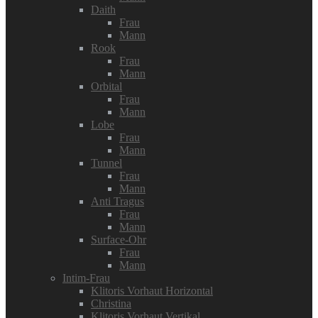
Daith
Frau
Mann
Rook
Frau
Mann
Orbital
Frau
Mann
Lobe
Frau
Mann
Tunnel
Frau
Mann
Anti Tragus
Frau
Mann
Surface-Ohr
Frau
Mann
Intim-Frau
Klitoris Vorhaut Horizontal
Christina
Klitoris Vorhaut Vertikal