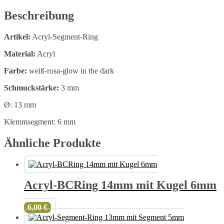
the
Dark
Beschreibung
3mm
Menge
Artikel:
Acryl-Segment-Ring
Material:
Acryl
Farbe:
weiß-rosa-glow in the dark
Schmuckstärke:
3 mm
Ø: 13 mm
Klemmsegment: 6 mm
Ähnliche Produkte
Acryl-BCRing 14mm mit Kugel 6mm
6,00
€