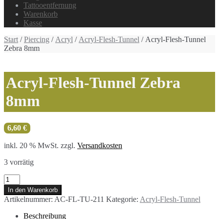
Tattooentfernung
Warenkorb
Kasse
Start
/
Piercing
/
Acryl
/
Acryl-Flesh-Tunnel
/ Acryl-Flesh-Tunnel
Zebra 8mm
Acryl-Flesh-Tunnel Zebra
8mm
6,60
€
inkl. 20 % MwSt.
zzgl.
Versandkosten
3 vorrätig
Acryl-
Flesh-
In den Warenkorb
Tunnel
Artikelnummer:
AC-FL-TU-211
Kategorie:
Acryl-Flesh-Tunnel
Zebra
8mm
Beschreibung