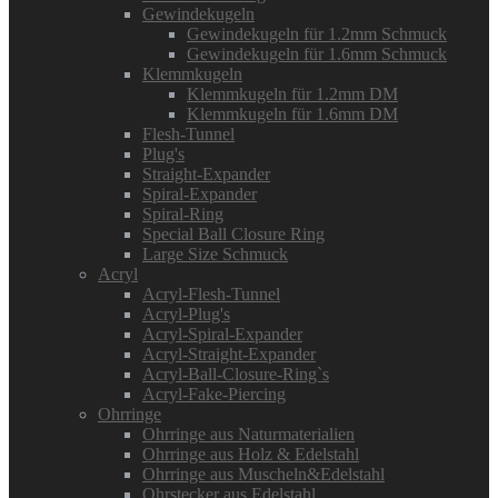
Gewindekugeln
Gewindekugeln für 1.2mm Schmuck
Gewindekugeln für 1.6mm Schmuck
Klemmkugeln
Klemmkugeln für 1.2mm DM
Klemmkugeln für 1.6mm DM
Flesh-Tunnel
Plug's
Straight-Expander
Spiral-Expander
Spiral-Ring
Special Ball Closure Ring
Large Size Schmuck
Acryl
Acryl-Flesh-Tunnel
Acryl-Plug's
Acryl-Spiral-Expander
Acryl-Straight-Expander
Acryl-Ball-Closure-Ring`s
Acryl-Fake-Piercing
Ohrringe
Ohrringe aus Naturmaterialien
Ohrringe aus Holz & Edelstahl
Ohrringe aus Muscheln&Edelstahl
Ohrstecker aus Edelstahl