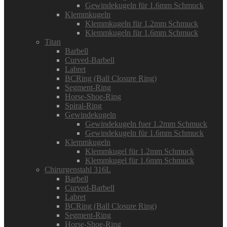
Gewindekugeln für 1.6mm Schmuck
Klemmkugeln
Klemmkugeln für 1.2mm Schmuck
Klemmkugeln für 1.6mm Schmuck
Titan
Barbell
Curved-Barbell
Labret
BCRing (Ball Closure Ring)
Segment-Ring
Horse-Shoe-Ring
Spiral-Ring
Gewindekugeln
Gewindekugeln fuer 1.2mm Schmuck
Gewindekugeln für 1.6mm Schmuck
Klemmkugeln
Klemmkugel für 1.2mm Schmuck
Klemmkugel für 1.6mm Schmuck
Chirurgenstahl 316L
Barbell
Curved-Barbell
Labret
BCRing (Ball Closure Ring)
Segment-Ring
Horse-Shoe-Ring