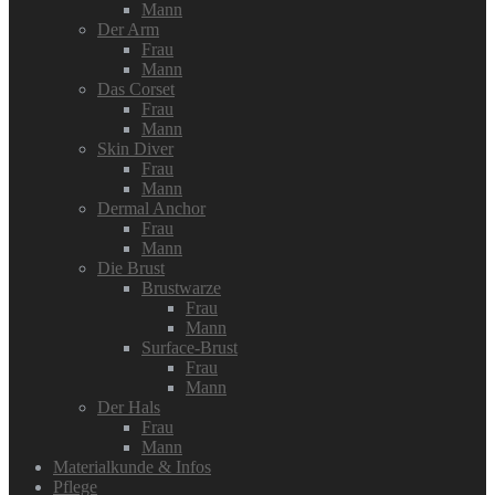
Mann
Der Arm
Frau
Mann
Das Corset
Frau
Mann
Skin Diver
Frau
Mann
Dermal Anchor
Frau
Mann
Die Brust
Brustwarze
Frau
Mann
Surface-Brust
Frau
Mann
Der Hals
Frau
Mann
Materialkunde & Infos
Pflege