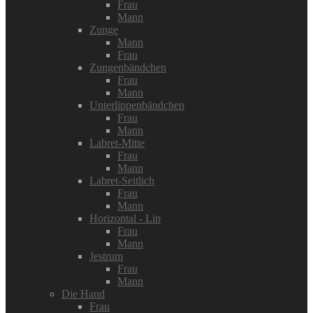
Frau
Mann
Zunge
Mann
Frau
Zungenbändchen
Frau
Mann
Unterlippenbändchen
Frau
Mann
Labret-Mitte
Frau
Mann
Labret-Seitlich
Frau
Mann
Horizontal - Lip
Frau
Mann
Jestrum
Frau
Mann
Die Hand
Frau