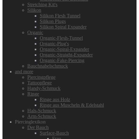
Stretching Kit's
Silikon
Silikon Flesh Tunnel
Silikon Plugs
Silikon Spiral Expander
Organic
Organic-Flesh-Tunnel
Organic-Plug's
Organic-Spiral-Expander
Organic-Straight-Expander
Organic-Fake-Piercing
Bauchnabelschmuck
and more
Piercingpflege
Tattoopflege
Handy-Schmuck
Ringe
Ringe aus Holz
Ringe aus Muscheln & Edelstahl
Hals-Schmuck
Arm-Schmuck
Piercinglexikon
Der Bauch
Surface-Bauch
Frau