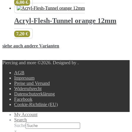
6,00
€
Acryl-Flesh-Tunnel orange 12mm
7,20
€
siehe auch andere Varianten
Piercing and more ©2026.
Designed by
.
AGB
Impressum
Preise und Versand
Widerrufsrecht
Datenschutzerklärung
Facebook
Cookie-Richtlinie (EU)
My Account
Search
Suche
×