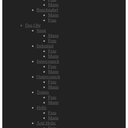
Mann
Bauchnabel
Mann
Frau
Das Ohr
Snug
Mann
Frau
Industrial
Frau
Mann
Innercounch
Frau
Mann
Outercounch
Frau
Mann
Tragus
Frau
Mann
Helix
Frau
Mann
Anti Helix