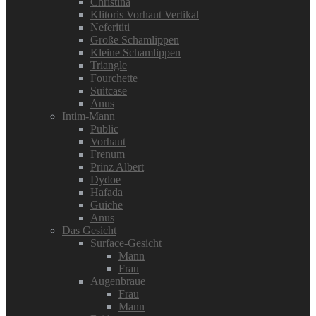
Christina
Klitoris Vorhaut Vertikal
Neferititi
Große Schamlippen
Kleine Schamlippen
Triangle
Fourchette
Suitcase
Anus
Intim-Mann
Public
Vorhaut
Frenum
Prinz Albert
Dydoe
Hafada
Guiche
Anus
Das Gesicht
Surface-Gesicht
Mann
Frau
Augenbraue
Frau
Mann