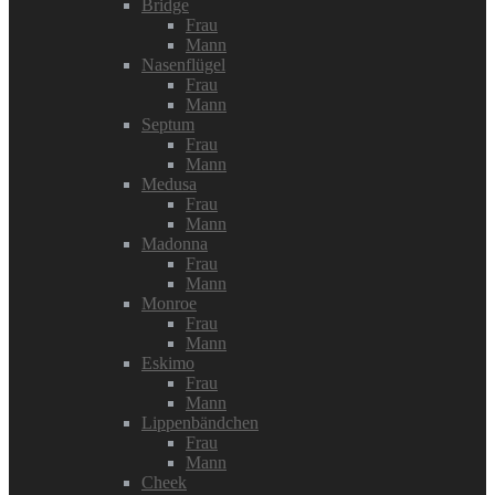
Bridge
Frau
Mann
Nasenflügel
Frau
Mann
Septum
Frau
Mann
Medusa
Frau
Mann
Madonna
Frau
Mann
Monroe
Frau
Mann
Eskimo
Frau
Mann
Lippenbändchen
Frau
Mann
Cheek