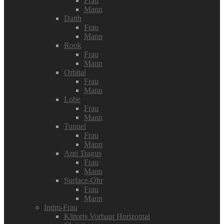
Frau
Mann
Daith
Frau
Mann
Rook
Frau
Mann
Orbital
Frau
Mann
Lobe
Frau
Mann
Tunnel
Frau
Mann
Anti Tragus
Frau
Mann
Surface-Ohr
Frau
Mann
Intim-Frau
Klitoris Vorhaut Horizontal