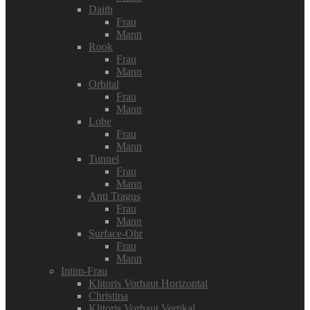
Daith
Frau
Mann
Rook
Frau
Mann
Orbital
Frau
Mann
Lobe
Frau
Mann
Tunnel
Frau
Mann
Anti Tragus
Frau
Mann
Surface-Ohr
Frau
Mann
Intim-Frau
Klitoris Vorhaut Horizontal
Christina
Klitoris Vorhaut Vertikal