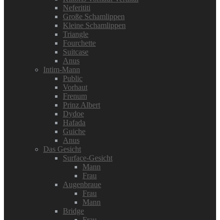
Neferititi
Große Schamlippen
Kleine Schamlippen
Triangle
Fourchette
Suitcase
Anus
Intim-Mann
Public
Vorhaut
Frenum
Prinz Albert
Dydoe
Hafada
Guiche
Anus
Das Gesicht
Surface-Gesicht
Mann
Frau
Augenbraue
Frau
Mann
Bridge
Frau