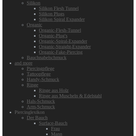
Silikon
Silikon Flesh Tunnel
Silikon Plugs
Silikon Spiral Expander
Organic
Organic-Flesh-Tunnel
Organic-Plug's
Organic-Spiral-Expander
Organic-Straight-Expander
Organic-Fake-Piercing
Bauchnabelschmuck
and more
Piercingpflege
Tattoopflege
Handy-Schmuck
Ringe
Ringe aus Holz
Ringe aus Muscheln & Edelstahl
Hals-Schmuck
Arm-Schmuck
Piercinglexikon
Der Bauch
Surface-Bauch
Frau
Mann