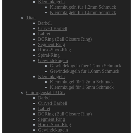
Klemmkugeln
Klemmkugeln für 1.2mm Schmuck
Klemmkugeln für 1.6mm Schmuck
Titan
Barbell
Curved-Barbell
Labret
BCRing (Ball Closure Ring)
Segment-Ring
Horse-Shoe-Ring
Spiral-Ring
Gewindekugeln
Gewindekugeln fuer 1.2mm Schmuck
Gewindekugeln für 1.6mm Schmuck
Klemmkugeln
Klemmkugel für 1.2mm Schmuck
Klemmkugel für 1.6mm Schmuck
Chirurgenstahl 316L
Barbell
Curved-Barbell
Labret
BCRing (Ball Closure Ring)
Segment-Ring
Horse-Shoe-Ring
Gewindekugeln