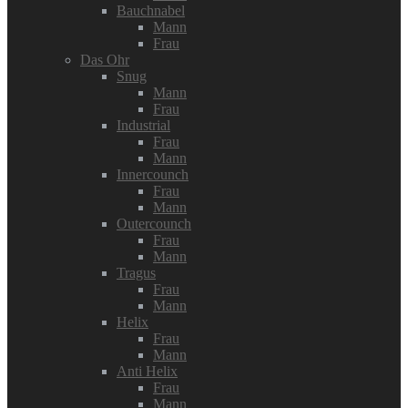
Bauchnabel
Mann
Frau
Das Ohr
Snug
Mann
Frau
Industrial
Frau
Mann
Innercounch
Frau
Mann
Outercounch
Frau
Mann
Tragus
Frau
Mann
Helix
Frau
Mann
Anti Helix
Frau
Mann