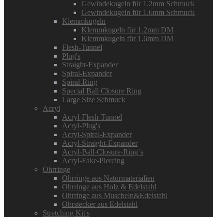
Gewindekugeln für 1.2mm Schmuck
Gewindekugeln für 1.6mm Schmuck
Klemmkugeln
Klemmkugeln für 1.2mm DM
Klemmkugeln für 1.6mm DM
Flesh-Tunnel
Plug's
Straight-Expander
Spiral-Expander
Spiral-Ring
Special Ball Closure Ring
Large Size Schmuck
Acryl
Acryl-Flesh-Tunnel
Acryl-Plug's
Acryl-Spiral-Expander
Acryl-Straight-Expander
Acryl-Ball-Closure-Ring`s
Acryl-Fake-Piercing
Ohrringe
Ohrringe aus Naturmaterialien
Ohrringe aus Holz & Edelstahl
Ohrringe aus Muscheln&Edelstahl
Ohrstecker aus Edelstahl
Stretching Kit's