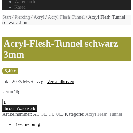
Warenkorb
Kasse
Start
/
Piercing
/
Acryl
/
Acryl-Flesh-Tunnel
/ Acryl-Flesh-Tunnel
schwarz 3mm
Acryl-Flesh-Tunnel schwarz
3mm
5,40
€
inkl. 20 % MwSt.
zzgl.
Versandkosten
2 vorrätig
Acryl-
Flesh-
In den Warenkorb
Tunnel
Artikelnummer:
AC-FL-TU-063
Kategorie:
Acryl-Flesh-Tunnel
schwarz
3mm
Beschreibung
Menge