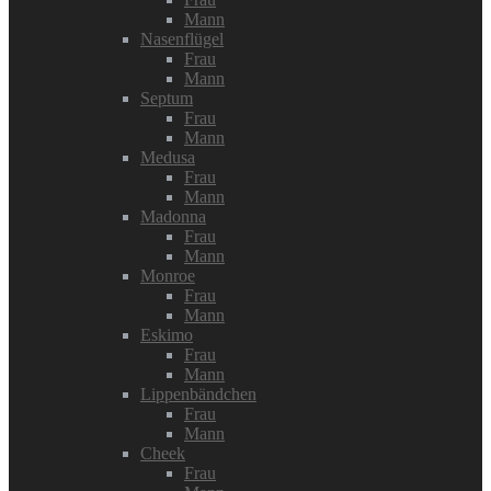
Mann
Nasenflügel
Frau
Mann
Septum
Frau
Mann
Medusa
Frau
Mann
Madonna
Frau
Mann
Monroe
Frau
Mann
Eskimo
Frau
Mann
Lippenbändchen
Frau
Mann
Cheek
Frau