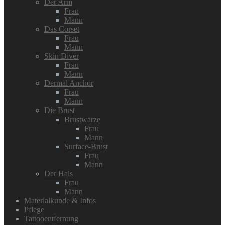
Der Arm
Frau
Mann
Das Corset
Frau
Mann
Skin Diver
Frau
Mann
Dermal Anchor
Frau
Mann
Die Brust
Brustwarze
Frau
Mann
Surface-Brust
Frau
Mann
Der Hals
Frau
Mann
Materialkunde & Infos
Pflege
Tattooentfernung