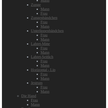
Mann
Zunge
Mann
Frau
Zungenbändchen
Frau
Mann
Unterlippenbändchen
Frau
Mann
Labret-Mitte
Frau
Mann
Labret-Seitlich
Frau
Mann
Horizontal - Lip
Frau
Mann
Jestrum
Frau
Mann
Die Hand
Frau
Mann