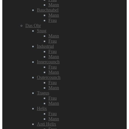
Mann
Bauchnabel
Mann
Frau
Das Ohr
Snug
Mann
Frau
Industrial
Frau
Mann
Innercounch
Frau
Mann
Outercounch
Frau
Mann
Tragus
Frau
Mann
Helix
Frau
Mann
Anti Helix