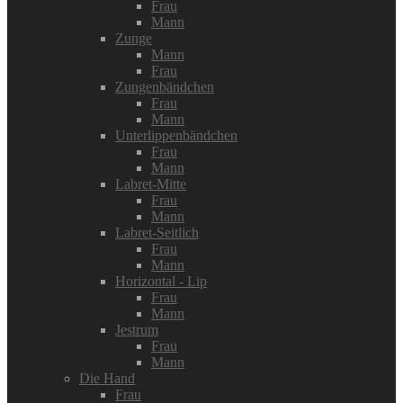
Frau
Mann
Zunge
Mann
Frau
Zungenbändchen
Frau
Mann
Unterlippenbändchen
Frau
Mann
Labret-Mitte
Frau
Mann
Labret-Seitlich
Frau
Mann
Horizontal - Lip
Frau
Mann
Jestrum
Frau
Mann
Die Hand
Frau