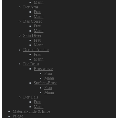
Mann
Der Arm
Frau
Mann
Das Corset
Frau
Mann
Skin Diver
Frau
Mann
Dermal Anchor
Frau
Mann
Die Brust
Brustwarze
Frau
Mann
Surface-Brust
Frau
Mann
Der Hals
Frau
Mann
Materialkunde & Infos
Pflege