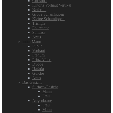
Christina
Klitoris Vorhaut Vertikal
Neferititi
Große Schamlippen
Kleine Schamlippen
Triangle
Fourchette
Suitcase
Anus
Intim-Mann
Public
Vorhaut
Frenum
Prinz Albert
Dydoe
Hafada
Guiche
Anus
Das Gesicht
Surface-Gesicht
Mann
Frau
Augenbraue
Frau
Mann