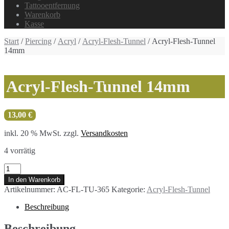
Tattooentfernung
Warenkorb
Kasse
Start
/
Piercing
/
Acryl
/
Acryl-Flesh-Tunnel
/ Acryl-Flesh-Tunnel
14mm
Acryl-Flesh-Tunnel 14mm
13,00
€
inkl. 20 % MwSt.
zzgl.
Versandkosten
4 vorrätig
Acryl-
Flesh-
In den Warenkorb
Tunnel
Artikelnummer:
AC-FL-TU-365
Kategorie:
Acryl-Flesh-Tunnel
14mm
Menge
Beschreibung
Beschreibung