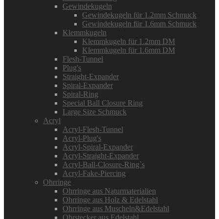
Gewindekugeln
Gewindekugeln für 1.2mm Schmuck
Gewindekugeln für 1.6mm Schmuck
Klemmkugeln
Klemmkugeln für 1.2mm DM
Klemmkugeln für 1.6mm DM
Flesh-Tunnel
Plug's
Straight-Expander
Spiral-Expander
Spiral-Ring
Special Ball Closure Ring
Large Size Schmuck
Acryl
Acryl-Flesh-Tunnel
Acryl-Plug's
Acryl-Spiral-Expander
Acryl-Straight-Expander
Acryl-Ball-Closure-Ring`s
Acryl-Fake-Piercing
Ohrringe
Ohrringe aus Naturmaterialien
Ohrringe aus Holz & Edelstahl
Ohrringe aus Muscheln&Edelstahl
Ohrstecker aus Edelstahl