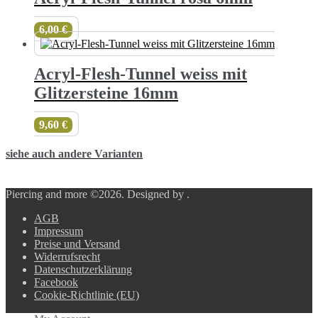
6,00
€
Acryl-Flesh-Tunnel weiss mit
Glitzersteine 16mm
9,60
€
siehe auch andere Varianten
Piercing and more ©2026.
Designed by
.
AGB
Impressum
Preise und Versand
Widerrufsrecht
Datenschutzerklärung
Facebook
Cookie-Richtlinie (EU)