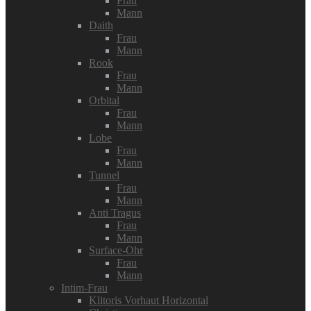
Frau
Mann
Daith
Frau
Mann
Rook
Frau
Mann
Orbital
Frau
Mann
Lobe
Frau
Mann
Tunnel
Frau
Mann
Anti Tragus
Frau
Mann
Surface-Ohr
Frau
Mann
Intim-Frau
Klitoris Vorhaut Horizontal