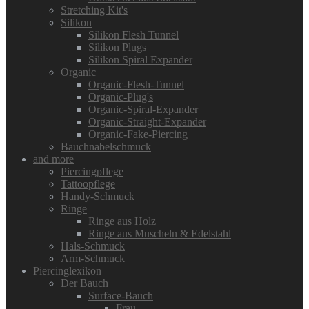
Stretching Kit's
Silikon
Silikon Flesh Tunnel
Silikon Plugs
Silikon Spiral Expander
Organic
Organic-Flesh-Tunnel
Organic-Plug's
Organic-Spiral-Expander
Organic-Straight-Expander
Organic-Fake-Piercing
Bauchnabelschmuck
and more
Piercingpflege
Tattoopflege
Handy-Schmuck
Ringe
Ringe aus Holz
Ringe aus Muscheln & Edelstahl
Hals-Schmuck
Arm-Schmuck
Piercinglexikon
Der Bauch
Surface-Bauch
Frau