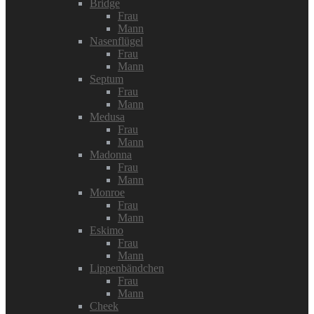
Bridge
Frau
Mann
Nasenflügel
Frau
Mann
Septum
Frau
Mann
Medusa
Frau
Mann
Madonna
Frau
Mann
Monroe
Frau
Mann
Eskimo
Frau
Mann
Lippenbändchen
Frau
Mann
Cheek