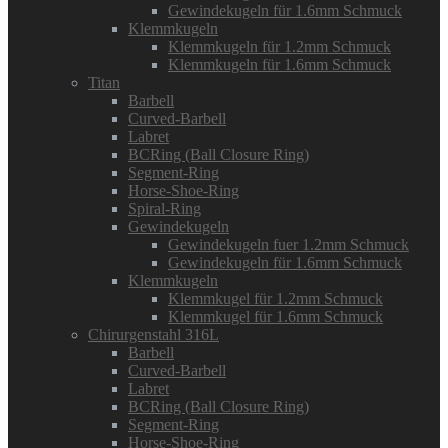
Gewindekugeln für 1.6mm Schmuck
Klemmkugeln
Klemmkugeln für 1.2mm Schmuck
Klemmkugeln für 1.6mm Schmuck
Titan
Barbell
Curved-Barbell
Labret
BCRing (Ball Closure Ring)
Segment-Ring
Horse-Shoe-Ring
Spiral-Ring
Gewindekugeln
Gewindekugeln fuer 1.2mm Schmuck
Gewindekugeln für 1.6mm Schmuck
Klemmkugeln
Klemmkugel für 1.2mm Schmuck
Klemmkugel für 1.6mm Schmuck
Chirurgenstahl 316L
Barbell
Curved-Barbell
Labret
BCRing (Ball Closure Ring)
Segment-Ring
Horse-Shoe-Ring