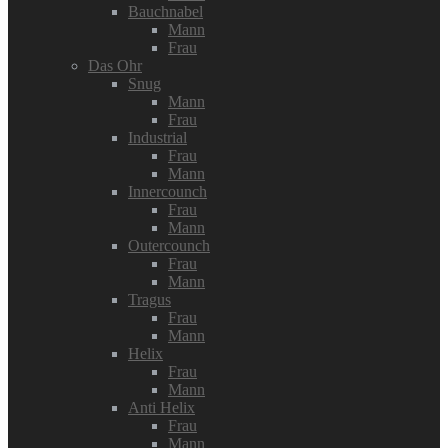
Bauchnabel
Mann
Frau
Das Ohr
Snug
Mann
Frau
Industrial
Frau
Mann
Innercounch
Frau
Mann
Outercounch
Frau
Mann
Tragus
Frau
Mann
Helix
Frau
Mann
Anti Helix
Frau
Mann