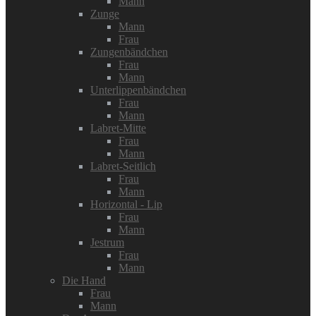
Mann
Zunge
Mann
Frau
Zungenbändchen
Frau
Mann
Unterlippenbändchen
Frau
Mann
Labret-Mitte
Frau
Mann
Labret-Seitlich
Frau
Mann
Horizontal - Lip
Frau
Mann
Jestrum
Frau
Mann
Die Hand
Frau
Mann