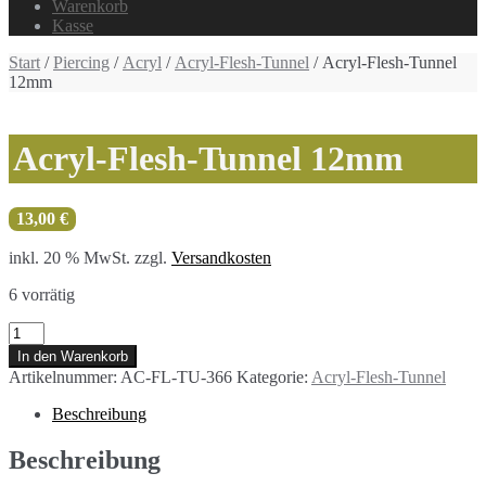
Warenkorb
Kasse
Start
/
Piercing
/
Acryl
/
Acryl-Flesh-Tunnel
/ Acryl-Flesh-Tunnel
12mm
Acryl-Flesh-Tunnel 12mm
13,00
€
inkl. 20 % MwSt.
zzgl.
Versandkosten
6 vorrätig
Acryl-
Flesh-
In den Warenkorb
Tunnel
Artikelnummer:
AC-FL-TU-366
Kategorie:
Acryl-Flesh-Tunnel
12mm
Menge
Beschreibung
Beschreibung