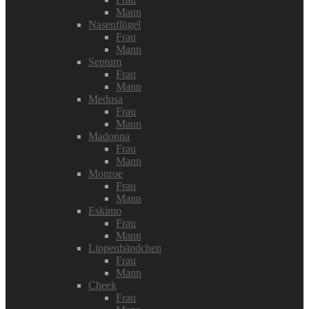
Mann
Nasenflügel
Frau
Mann
Septum
Frau
Mann
Medusa
Frau
Mann
Madonna
Frau
Mann
Monroe
Frau
Mann
Eskimo
Frau
Mann
Lippenbändchen
Frau
Mann
Cheek
Frau