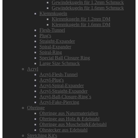
Gewindekugeln für 1.2mm Schmuck
Gewindekugeln für 1.6mm Schmuck
Klemmkugeln
Klemmkugeln für 1.2mm DM
Klemmkugeln für 1.6mm DM
Flesh-Tunnel
Plug's
Straight-Expander
Spiral-Expander
Spiral-Ring
Special Ball Closure Ring
Large Size Schmuck
Acryl
Acryl-Flesh-Tunnel
Acryl-Plug's
Acryl-Spiral-Expander
Acryl-Straight-Expander
Acryl-Ball-Closure-Ring`s
Acryl-Fake-Piercing
Ohrringe
Ohrringe aus Naturmaterialien
Ohrringe aus Holz & Edelstahl
Ohrringe aus Muscheln&Edelstahl
Ohrstecker aus Edelstahl
Stretching Kit's