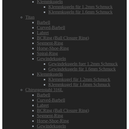
Klemmkugeln
Klemmkugeln für 1.2mm Schmuck
Klemmkugeln für 1.6mm Schmuck
Titan
Barbell
Curved-Barbell
Labret
BCRing (Ball Closure Ring)
Segment-Ring
Horse-Shoe-Ring
Spiral-Ring
Gewindekugeln
Gewindekugeln fuer 1.2mm Schmuck
Gewindekugeln für 1.6mm Schmuck
Klemmkugeln
Klemmkugel für 1.2mm Schmuck
Klemmkugel für 1.6mm Schmuck
Chirurgenstahl 316L
Barbell
Curved-Barbell
Labret
BCRing (Ball Closure Ring)
Segment-Ring
Horse-Shoe-Ring
Gewindekugeln