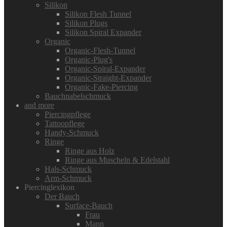
Silikon
Silikon Flesh Tunnel
Silikon Plugs
Silikon Spiral Expander
Organic
Organic-Flesh-Tunnel
Organic-Plug's
Organic-Spiral-Expander
Organic-Straight-Expander
Organic-Fake-Piercing
Bauchnabelschmuck
and more
Piercingpflege
Tattoopflege
Handy-Schmuck
Ringe
Ringe aus Holz
Ringe aus Muscheln & Edelstahl
Hals-Schmuck
Arm-Schmuck
Piercinglexikon
Der Bauch
Surface-Bauch
Frau
Mann