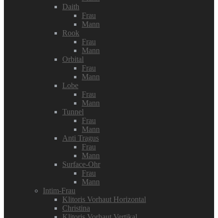
Daith
Frau
Mann
Rook
Frau
Mann
Orbital
Frau
Mann
Lobe
Frau
Mann
Tunnel
Frau
Mann
Anti Tragus
Frau
Mann
Surface-Ohr
Frau
Mann
Intim-Frau
Klitoris Vorhaut Horizontal
Christina
Klitoris Vorhaut Vertikal