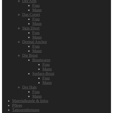
Der Arm
Frau
Mann
Das Corset
Frau
Mann
Skin Diver
Frau
Mann
Dermal Anchor
Frau
Mann
Die Brust
Brustwarze
Frau
Mann
Surface-Brust
Frau
Mann
Der Hals
Frau
Mann
Materialkunde & Infos
Pflege
Tattooentfernung