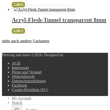
7,80
€
Acryl-Flesh-Tunnel transparent 8mm
6,00
€
siehe auch andere Varianten
Piercing and more ©2026.
Designed by
.
AGB
Impressum
Preise und Versand
Widerrufsrecht
Datenschutzerklärung
Facebook
Cookie-Richtlinie (EU)
My Account
Search