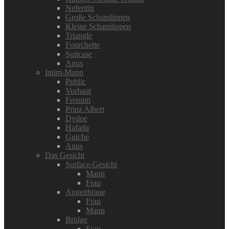
Neferititi
Große Schamlippen
Kleine Schamlippen
Triangle
Fourchette
Suitcase
Anus
Intim-Mann
Public
Vorhaut
Frenum
Prinz Albert
Dydoe
Hafada
Guiche
Anus
Das Gesicht
Surface-Gesicht
Mann
Frau
Augenbraue
Frau
Mann
Bridge
Frau