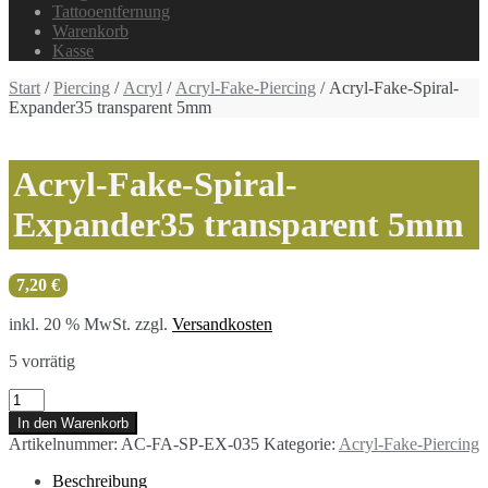
Tattooentfernung
Warenkorb
Kasse
Start
/
Piercing
/
Acryl
/
Acryl-Fake-Piercing
/ Acryl-Fake-Spiral-
Expander35 transparent 5mm
Acryl-Fake-Spiral-
Expander35 transparent 5mm
7,20
€
inkl. 20 % MwSt.
zzgl.
Versandkosten
5 vorrätig
Acryl-
Fake-
In den Warenkorb
Spiral-
Artikelnummer:
AC-FA-SP-EX-035
Kategorie:
Acryl-Fake-Piercing
Expander35
transparent
Beschreibung