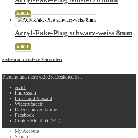
Acryl-Fake-Plug Muster20 8mm
6,00
€
Acryl-Fake-Plug schwarz-weiss 8mm
6,00
€
siehe auch andere Varianten
Piercing and more ©2026.
Designed by
.
AGB
Impressum
Preise und Versand
Widerrufsrecht
Datenschutzerklärung
Facebook
Cookie-Richtlinie (EU)
My Account
Search