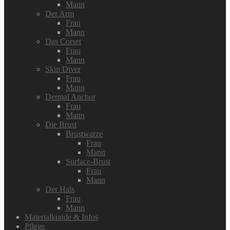
Mann
Der Arm
Frau
Mann
Das Corset
Frau
Mann
Skin Diver
Frau
Mann
Dermal Anchor
Frau
Mann
Die Brust
Brustwarze
Frau
Mann
Surface-Brust
Frau
Mann
Der Hals
Frau
Mann
Materialkunde & Infos
Pflege