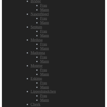
Bridge
Frau
Mann
Nasenflügel
Frau
Mann
Septum
Frau
Mann
Medusa
Frau
Mann
Madonna
Frau
Mann
Monroe
Frau
Mann
Eskimo
Frau
Mann
Lippenbändchen
Frau
Mann
Cheek