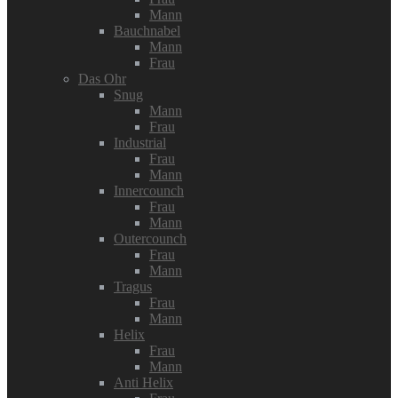
Mann
Bauchnabel
Mann
Frau
Das Ohr
Snug
Mann
Frau
Industrial
Frau
Mann
Innercounch
Frau
Mann
Outercounch
Frau
Mann
Tragus
Frau
Mann
Helix
Frau
Mann
Anti Helix