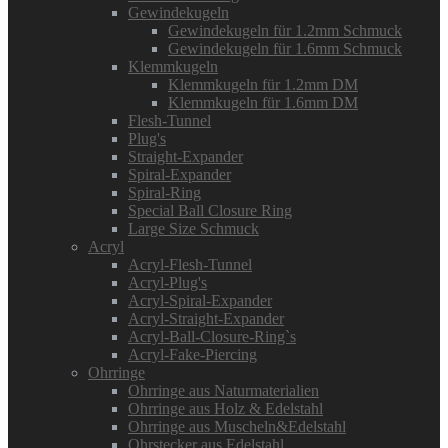
Gewindekugeln
Gewindekugeln für 1.2mm Schmuck
Gewindekugeln für 1.6mm Schmuck
Klemmkugeln
Klemmkugeln für 1.2mm DM
Klemmkugeln für 1.6mm DM
Flesh-Tunnel
Plug's
Straight-Expander
Spiral-Expander
Spiral-Ring
Special Ball Closure Ring
Large Size Schmuck
Acryl
Acryl-Flesh-Tunnel
Acryl-Plug's
Acryl-Spiral-Expander
Acryl-Straight-Expander
Acryl-Ball-Closure-Ring`s
Acryl-Fake-Piercing
Ohrringe
Ohrringe aus Naturmaterialien
Ohrringe aus Holz & Edelstahl
Ohrringe aus Muscheln&Edelstahl
Ohrstecker aus Edelstahl