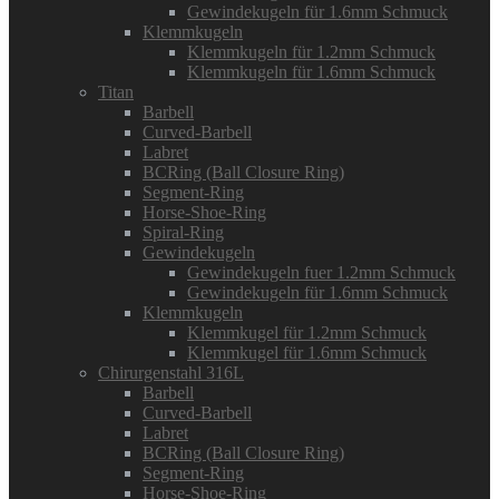
Gewindekugeln für 1.6mm Schmuck
Klemmkugeln
Klemmkugeln für 1.2mm Schmuck
Klemmkugeln für 1.6mm Schmuck
Titan
Barbell
Curved-Barbell
Labret
BCRing (Ball Closure Ring)
Segment-Ring
Horse-Shoe-Ring
Spiral-Ring
Gewindekugeln
Gewindekugeln fuer 1.2mm Schmuck
Gewindekugeln für 1.6mm Schmuck
Klemmkugeln
Klemmkugel für 1.2mm Schmuck
Klemmkugel für 1.6mm Schmuck
Chirurgenstahl 316L
Barbell
Curved-Barbell
Labret
BCRing (Ball Closure Ring)
Segment-Ring
Horse-Shoe-Ring