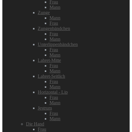
Frau
Mann
Zunge
Mann
Frau
Zungenbändchen
Frau
Mann
Unterlippenbändchen
Frau
Mann
Labret-Mitte
Frau
Mann
Labret-Seitlich
Frau
Mann
Horizontal - Lip
Frau
Mann
Jestrum
Frau
Mann
Die Hand
Frau