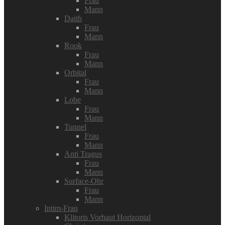
Frau
Mann
Daith
Frau
Mann
Rook
Frau
Mann
Orbital
Frau
Mann
Lobe
Frau
Mann
Tunnel
Frau
Mann
Anti Tragus
Frau
Mann
Surface-Ohr
Frau
Mann
Intim-Frau
Klitoris Vorhaut Horizontal