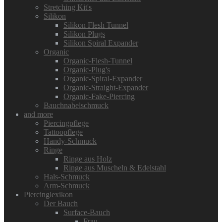
Stretching Kit's
Silikon
Silikon Flesh Tunnel
Silikon Plugs
Silikon Spiral Expander
Organic
Organic-Flesh-Tunnel
Organic-Plug's
Organic-Spiral-Expander
Organic-Straight-Expander
Organic-Fake-Piercing
Bauchnabelschmuck
and more
Piercingpflege
Tattoopflege
Handy-Schmuck
Ringe
Ringe aus Holz
Ringe aus Muscheln & Edelstahl
Hals-Schmuck
Arm-Schmuck
Piercinglexikon
Der Bauch
Surface-Bauch
Frau