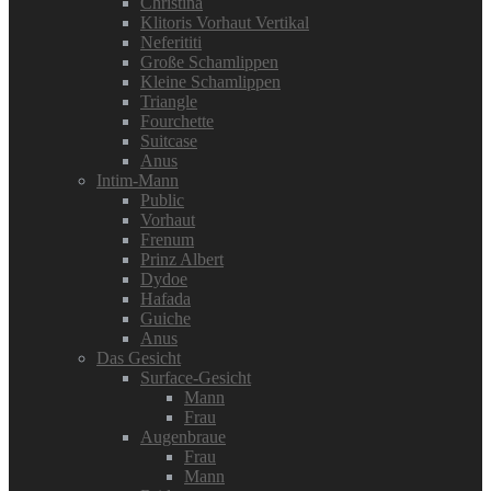
Christina
Klitoris Vorhaut Vertikal
Neferititi
Große Schamlippen
Kleine Schamlippen
Triangle
Fourchette
Suitcase
Anus
Intim-Mann
Public
Vorhaut
Frenum
Prinz Albert
Dydoe
Hafada
Guiche
Anus
Das Gesicht
Surface-Gesicht
Mann
Frau
Augenbraue
Frau
Mann