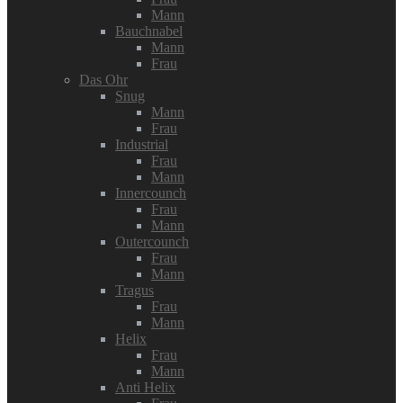
Mann
Bauchnabel
Mann
Frau
Das Ohr
Snug
Mann
Frau
Industrial
Frau
Mann
Innercounch
Frau
Mann
Outercounch
Frau
Mann
Tragus
Frau
Mann
Helix
Frau
Mann
Anti Helix