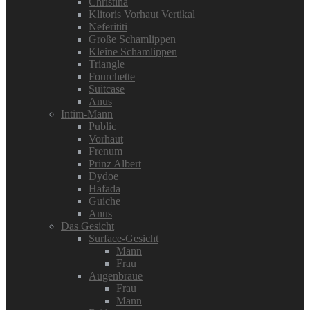
Christina
Klitoris Vorhaut Vertikal
Neferititi
Große Schamlippen
Kleine Schamlippen
Triangle
Fourchette
Suitcase
Anus
Intim-Mann
Public
Vorhaut
Frenum
Prinz Albert
Dydoe
Hafada
Guiche
Anus
Das Gesicht
Surface-Gesicht
Mann
Frau
Augenbraue
Frau
Mann