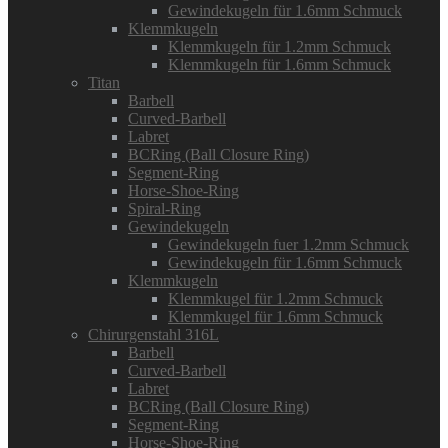
Gewindekugeln für 1.6mm Schmuck
Klemmkugeln
Klemmkugeln für 1.2mm Schmuck
Klemmkugeln für 1.6mm Schmuck
Titan
Barbell
Curved-Barbell
Labret
BCRing (Ball Closure Ring)
Segment-Ring
Horse-Shoe-Ring
Spiral-Ring
Gewindekugeln
Gewindekugeln fuer 1.2mm Schmuck
Gewindekugeln für 1.6mm Schmuck
Klemmkugeln
Klemmkugel für 1.2mm Schmuck
Klemmkugel für 1.6mm Schmuck
Chirurgenstahl 316L
Barbell
Curved-Barbell
Labret
BCRing (Ball Closure Ring)
Segment-Ring
Horse-Shoe-Ring