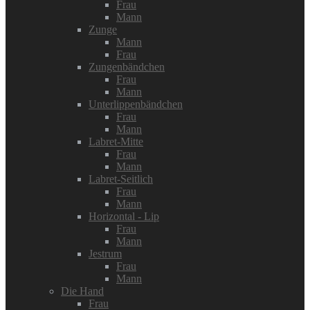
Frau
Mann
Zunge
Mann
Frau
Zungenbändchen
Frau
Mann
Unterlippenbändchen
Frau
Mann
Labret-Mitte
Frau
Mann
Labret-Seitlich
Frau
Mann
Horizontal - Lip
Frau
Mann
Jestrum
Frau
Mann
Die Hand
Frau