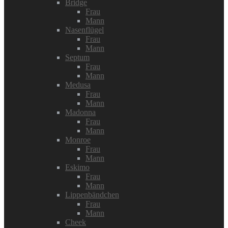
Bridge
Frau
Mann
Nasenflügel
Frau
Mann
Septum
Frau
Mann
Medusa
Frau
Mann
Madonna
Frau
Mann
Monroe
Frau
Mann
Eskimo
Frau
Mann
Lippenbändchen
Frau
Mann
Cheek