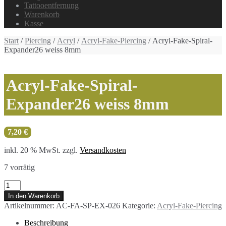
Tattooentfernung
Warenkorb
Kasse
Start
/
Piercing
/
Acryl
/
Acryl-Fake-Piercing
/ Acryl-Fake-Spiral-
Expander26 weiss 8mm
Acryl-Fake-Spiral-
Expander26 weiss 8mm
7,20
€
inkl. 20 % MwSt.
zzgl.
Versandkosten
7 vorrätig
Acryl-
Fake-
In den Warenkorb
Spiral-
Artikelnummer:
AC-FA-SP-EX-026
Kategorie:
Acryl-Fake-Piercing
Expander26
weiss
Beschreibung