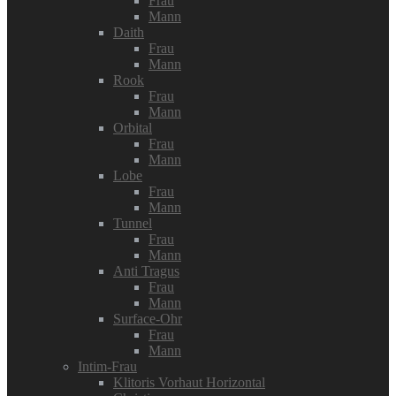
Frau
Mann
Daith
Frau
Mann
Rook
Frau
Mann
Orbital
Frau
Mann
Lobe
Frau
Mann
Tunnel
Frau
Mann
Anti Tragus
Frau
Mann
Surface-Ohr
Frau
Mann
Intim-Frau
Klitoris Vorhaut Horizontal