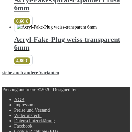
Acryl-Fake-Spiral-Expander1 rosa
6mm
6,60
€
Acryl-Fake-Plug weiss-transparent
6mm
4,80
€
siehe auch andere Varianten
Piercing and more ©2026.
Designed by
.
AGB
Impressum
Preise und Versand
Widerrufsrecht
Datenschutzerklärung
Facebook
Cookie-Richtlinie (EU)