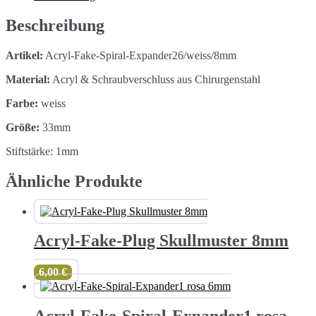
8mm
Menge
Beschreibung
Artikel:
Acryl-Fake-Spiral-Expander26/weiss/8mm
Material:
Acryl & Schraubverschluss aus Chirurgenstahl
Farbe:
weiss
Größe:
33mm
Stiftstärke: 1mm
Ähnliche Produkte
Acryl-Fake-Plug Skullmuster 8mm
6,00
€