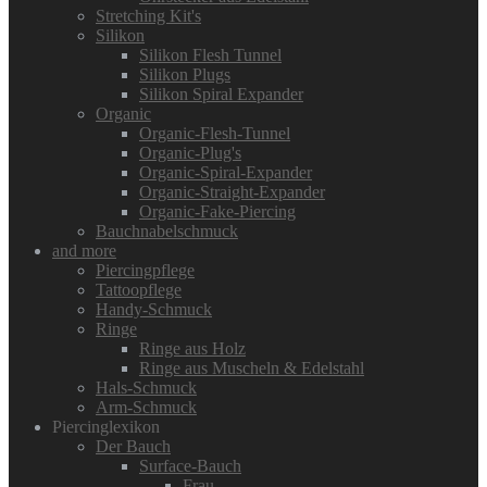
Stretching Kit's
Silikon
Silikon Flesh Tunnel
Silikon Plugs
Silikon Spiral Expander
Organic
Organic-Flesh-Tunnel
Organic-Plug's
Organic-Spiral-Expander
Organic-Straight-Expander
Organic-Fake-Piercing
Bauchnabelschmuck
and more
Piercingpflege
Tattoopflege
Handy-Schmuck
Ringe
Ringe aus Holz
Ringe aus Muscheln & Edelstahl
Hals-Schmuck
Arm-Schmuck
Piercinglexikon
Der Bauch
Surface-Bauch
Frau