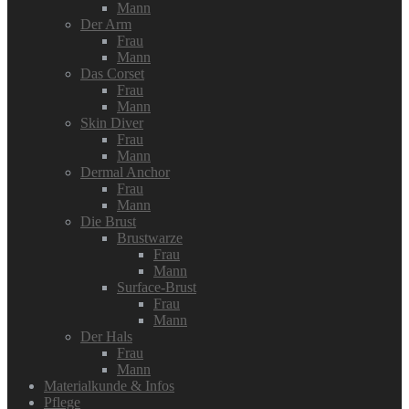
Mann
Der Arm
Frau
Mann
Das Corset
Frau
Mann
Skin Diver
Frau
Mann
Dermal Anchor
Frau
Mann
Die Brust
Brustwarze
Frau
Mann
Surface-Brust
Frau
Mann
Der Hals
Frau
Mann
Materialkunde & Infos
Pflege