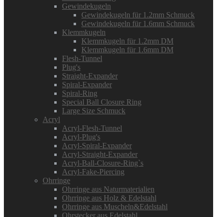
Gewindekugeln
Gewindekugeln für 1.2mm Schmuck
Gewindekugeln für 1.6mm Schmuck
Klemmkugeln
Klemmkugeln für 1.2mm DM
Klemmkugeln für 1.6mm DM
Flesh-Tunnel
Plug's
Straight-Expander
Spiral-Expander
Spiral-Ring
Special Ball Closure Ring
Large Size Schmuck
Acryl
Acryl-Flesh-Tunnel
Acryl-Plug's
Acryl-Spiral-Expander
Acryl-Straight-Expander
Acryl-Ball-Closure-Ring`s
Acryl-Fake-Piercing
Ohrringe
Ohrringe aus Naturmaterialien
Ohrringe aus Holz & Edelstahl
Ohrringe aus Muscheln&Edelstahl
Ohrstecker aus Edelstahl